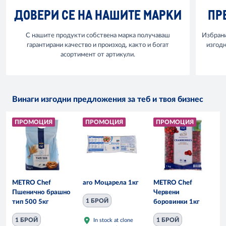
ДОВЕРИ СЕ НА НАШИТЕ МАРКИ
ПР
С нашите продукти собствена марка получаваш
Избрани
гарантирани качество и произход, както и богат
изгодн
асортимент от артикули.
Винаги изгодни предложения за теб и твоя бизнес
ПРОМОЦИЯ
ПРОМОЦИЯ
ПРОМОЦИЯ
METRO Chef
aro Моцарела 1кг
METRO Chef
Пшенично брашно
Червени
1 БРОЙ
тип 500 5кг
боровинки 1кг
1 БРОЙ
1 БРОЙ
In stock at clone