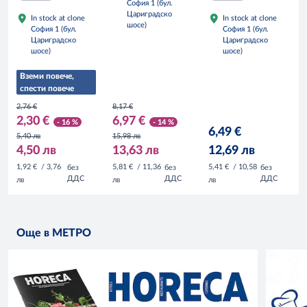
София 1 (бул.
Цариградско
In stock at clone
In stock at clone
шосе)
София 1 (бул.
София 1 (бул.
Цариградско
Цариградско
шосе)
шосе)
Вземи повече,
спести повече
2,76 €
8,17 €
2,30 €
6,97 €
- 16 %
- 14 %
6,49 €
5,40 лв
15,98 лв
4,50 лв
13,63 лв
12,69 лв
1,92 €
/ 3,76
5,81 €
/ 11,36
5,41 €
/ 10,58
без
без
без
ДДС
ДДС
ДДС
лв
лв
лв
Още в МЕТРО