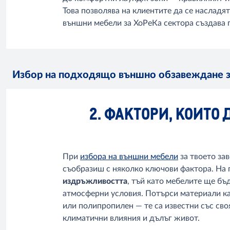
Това позволява на клиентите да се насладя
външни мебели за ХоРеКа сектора създава п
Избор на подходящо външно обзавеждане 
2. ФАКТОРИ, КОИТО
При
избора на външни мебели
за твоето за
съобразиш с няколко ключови фактора. На 
издръжливостта
, тъй като мебелите ще бъ
атмосферни условия. Потърси материали ка
или полипропилен — те са известни със сво
климатични влияния и дълъг живот.