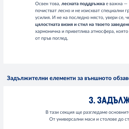
Освен това,
лесната поддръжка
е важна — 
почистват лесно и не изискват специални г
усилия. И не на последно място, увери се, 
цялостната визия и стил на твоето заведен
хармонична и приветлива атмосфера, която
от пръв поглед.
Задължителни елементи за външното обза
3. ЗАДЪЛ
В тази секция ще разгледаме основнит
От универсални маси и столове до с