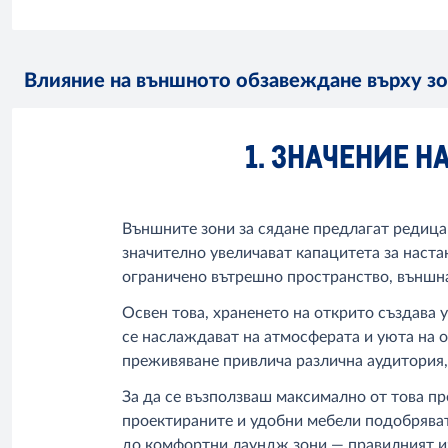
Влияние на външното обзавеждане върху зо
1. ЗНАЧЕНИЕ Н
Външните зони за сядане предлагат редица 
значително увеличават капацитета за наст
ограничено вътрешно пространство, външна
Освен това, храненето на открито създава 
се наслаждават на атмосферата и уюта на о
преживяване привлича различна аудитория,
За да се възползваш максимално от това п
проектираните и удобни мебели подобряват
до комфортни лаундж зони — правилният изб