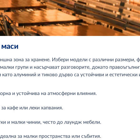
 маси
ъншна зона за хранене. Избери модели с различни размери,
-малки групи и насърчават разговорите, докато правоъгълнит
като алуминий и тиково дърво са устойчиви и естетически
торна и устойчива на атмосферни влияния.
за кафе или леки хапвания.
ки и малки чинии, често до лаундж мебели.
идеална за малки пространства или събития.