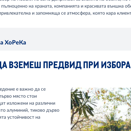
т пълноценно на храната, компанията и красивата външна об
ривлекателна и запомняща се атмосфера, която кара клиент
за ХоРеКа
 ДА ВЗЕМЕШ ПРЕДВИД ПРИ ИЗБОР
ведение е важно да се
първо място стои
дат изложени на различни
то алуминий, тиково дърво
ята устойчивост на