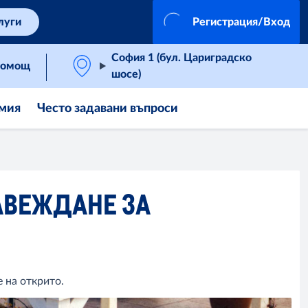
луги
Регистрация/Вход
София 1 (бул. Цариградско
омощ
шосе)
мия
Често задавани въпроси
АВЕЖДАНЕ ЗА
 на открито.