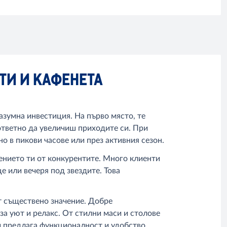
НТИ И КАФЕНЕТА
азумна инвестиция. На първо място, те
ответно да увеличиш приходите си. При
 в пикови часове или през активния сезон.
дението ти от конкурентите. Много клиенти
е или вечеря под звездите. Това
т съществено значение. Добре
а уют и релакс. От стилни маси и столове
и предлага функционалност и удобство.