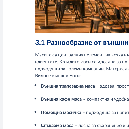
3.1 Разнообразие от външни
Масите са централният елемент на всяка в
клиентите. Кръглите маси са идеални за по
подходящи за големи компании. Материали 
Видове външни маси:
Външна трапезарна маса
– здрава, прос
Външна кафе маса
– компактна и удобна 
Помощна масичка
– подходяща за напит
Сгъваема маса
– лесна за съхранение и 