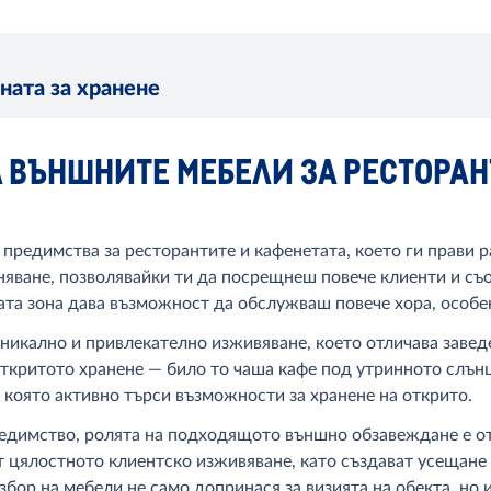
ната за хранене
А ВЪНШНИТЕ МЕБЕЛИ ЗА РЕСТОРА
предимства за ресторантите и кафенетата, което ги прави р
аняване, позволявайки ти да посрещнеш повече клиенти и съ
та зона дава възможност да обслужваш повече хора, особено
уникално и привлекателно изживяване, което отличава заве
ткритото хранене — било то чаша кафе под утринното слънц
 която активно търси възможности за хранене на открито.
редимство, ролята на подходящото външно обзавеждане е о
 цялостното клиентско изживяване, като създават усещане з
ор на мебели не само допринася за визията на обекта, но 