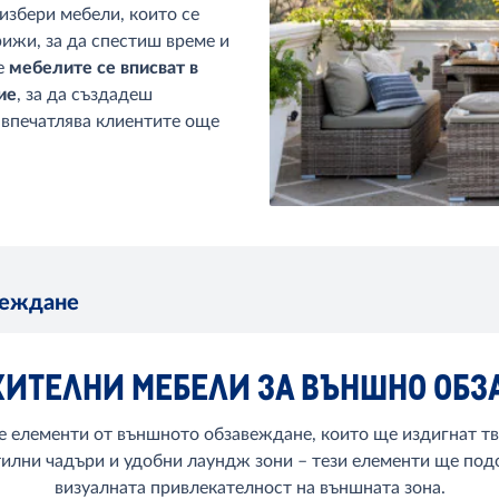
избери мебели, които се
рижи, за да спестиш време и
че
мебелите се вписват в
ие
, за да създадеш
 впечатлява клиентите още
веждане
ЖИТЕЛНИ МЕБЕЛИ ЗА ВЪНШНО ОБ
е елементи от външното обзавеждане, които ще издигнат тв
тилни чадъри и удобни лаундж зони – тези елементи ще по
визуалната привлекателност на външната зона.