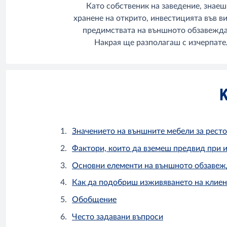
Като собственик на заведение, знаеш
хранене на открито, инвестицията във в
предимствата на външното обзавеждан
Накрая ще разполагаш с изчерпател
К
Значението на външните мебели за ресто
Фактори, които да вземеш предвид при и
Основни елементи на външното обзавежд
Как да подобриш изживяването на клиен
Обобщение
Често задавани въпроси