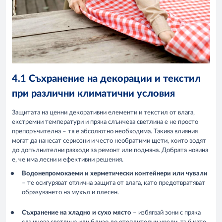
4.1 Съхранение на декорации и текстил
при различни климатични условия
Защитата на ценни декоративни елементи и текстил от влага,
екстремни температури и пряка слънчева светлина е не просто
препоръчителна – тя е абсолютно необходима. Такива влияния
могат да нанесат сериозни и често необратими щети, които водят
до допълнителни разходи за ремонт или подмяна. Добрата новина
е, че има лесни и ефективни решения.
Водонепромокаеми и херметически контейнери или чували
– те осигуряват отлична защита от влага, като предотвратяват
образуването на мухъл и плесен.
Съхранение на хладно и сухо място
– избягвай зони с пряка