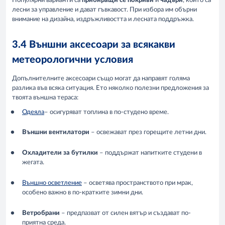
Популярни варианти са
прибиращи се покриви
и
чадъри
, които са
лесни за управление и дават гъвкавост. При избора им обърни
внимание на дизайна, издръжливостта и лесната поддръжка.
3.4 Външни аксесоари за всякакви
метеорологични условия
Допълнителните аксесоари също могат да направят голяма
разлика във всяка ситуация. Ето няколко полезни предложения за
твоята външна тераса:
Одеяла
– осигуряват топлина в по-студено време.
Външни вентилатори
– освежават през горещите летни дни.
Охладители за бутилки
– поддържат напитките студени в
жегата.
Външно осветление
– осветява пространството при мрак,
особено важно в по-кратките зимни дни.
Ветробрани
– предпазват от силен вятър и създават по-
приятна среда.