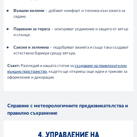
Външни килими
– добавят комфорт и топлина към зоната за
сядане.
Паравани за тераса
– осигуряват уединение и защита от вятър
и слънце.
Саксии и зеленина
– подобряват визията и също така създават
естествена бариера срещу вятъра.
Съвет:
Разгледай и нашата статия за
създаване на привлекателно
външно пространство
, където ще откриеш още идеи и трикове за
оформление и декорация.
Справяне с метеорологичните предизвикателства и
правилно съхранение
4. УПРАВЛЕНИЕ НА