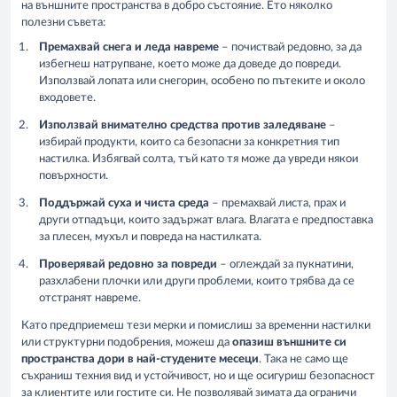
на външните пространства в добро състояние. Ето няколко
полезни съвета:
Премахвай снега и леда навреме
– почиствай редовно, за да
избегнеш натрупване, което може да доведе до повреди.
Използвай лопата или снегорин, особено по пътеките и около
входовете.
Използвай внимателно средства против заледяване
–
избирай продукти, които са безопасни за конкретния тип
настилка. Избягвай солта, тъй като тя може да увреди някои
повърхности.
Поддържай суха и чиста среда
– премахвай листа, прах и
други отпадъци, които задържат влага. Влагата е предпоставка
за плесен, мухъл и повреда на настилката.
Проверявай редовно за повреди
– оглеждай за пукнатини,
разхлабени плочки или други проблеми, които трябва да се
отстранят навреме.
Като предприемеш тези мерки и помислиш за временни настилки
или структурни подобрения, можеш да
опазиш външните си
пространства дори в най-студените месеци
. Така не само ще
съхраниш техния вид и устойчивост, но и ще осигуриш безопасност
за клиентите или гостите си. Не позволявай зимата да ограничи