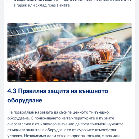
в гараж или склад през зимата.
4.3 Правилна защита на външното
оборудване
Не позволявай на зимата да съсипе ценното ти външно
оборудване. С понижаването на температурите и първите
снеговалежи е от ключово значение да предприемеш нужните
стъпки за защита на оборудването от суровите атмосферни
условия. Независимо дали става въпрос за косачка, скара или