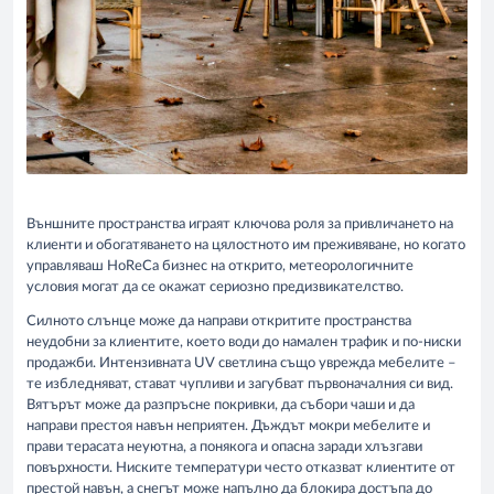
Външните пространства играят ключова роля за привличането на
клиенти и обогатяването на цялостното им преживяване, но когато
управляваш HoReCa бизнес на открито, метеорологичните
условия могат да се окажат сериозно предизвикателство.
Силното слънце може да направи откритите пространства
неудобни за клиентите, което води до намален трафик и по-ниски
продажби. Интензивната UV светлина също уврежда мебелите –
те избледняват, стават чупливи и загубват първоначалния си вид.
Вятърът може да разпръсне покривки, да събори чаши и да
направи престоя навън неприятен. Дъждът мокри мебелите и
прави терасата неуютна, а понякога и опасна заради хлъзгави
повърхности. Ниските температури често отказват клиентите от
престой навън, а снегът може напълно да блокира достъпа до