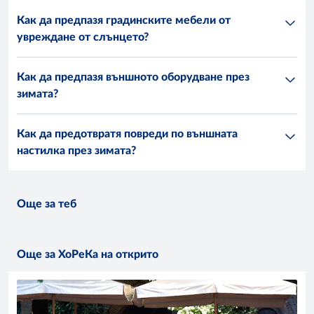
Как да предпазя градинските мебели от
увреждане от слънцето?
Как да предпазя външното оборудване през
зимата?
Как да предотвратя повреди по външната
настилка през зимата?
Още за теб
МОБИЛНО ПРИЛОЖЕНИЕ
НЕ ИЗПУСКАЙ ОФЕРТИ
Още за ХоРеКа на открито
АБОНИРАЙ СЕ ЗА
ИЗТЕГЛИ
METRO COMPANION
НЮЗЛЕТЪР
Още по-удобно пазаруване
Избрани оферти
с нашето мобилно приложение.
всяка седмица.