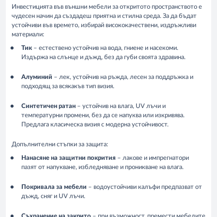
Инвестицията във външни мебели за откритото пространството е
чудесен начин да създадеш приятна и стилна среда. За да бъдат
устойчиви във времето, избирай висококачествени, издръжливи
материали:
Тик
– естествено устойчив на вода, гниене и насекоми.
Издържа на слънце и дъжд, без да губи своята здравина.
Алуминий
– лек, устойчив на ръжда, лесен за поддръжка и
подходящ за всякакъв тип визия.
Синтетичен ратан
– устойчив на влага, UV лъчи и
температурни промени, без да се напуква или изкривява.
Предлага класическа визия с модерна устойчивост.
Допълнителни стъпки за защита:
Нанасяне на защитни покрития
– лакове и импрегнатори
пазят от напукване, избледняване и проникване на влага.
Покривала за мебели
– водоустойчиви калъфи предпазват от
дъжд, сняг и UV лъчи.
Съхранение на закрито
– при възможност, премести мебелите