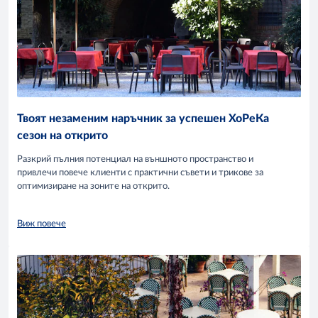
Свали за iOS или Android
Твоят незаменим наръчник за успешен ХоРеКа
сезон на открито
Разкрий пълния потенциал на външното пространство и
привлечи повече клиенти с практични съвети и трикове за
оптимизиране на зоните на открито.
Виж повече