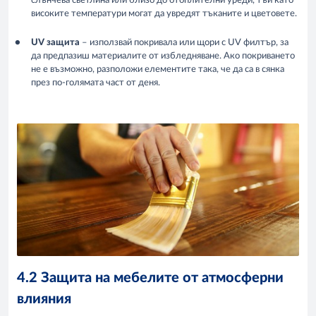
слънчева светлина или близо до отоплителни уреди, тъй като
високите температури могат да увредят тъканите и цветовете.
UV защита
– използвай покривала или щори с UV филтър, за
да предпазиш материалите от избледняване. Ако покриването
не е възможно, разположи елементите така, че да са в сянка
през по-голямата част от деня.
4.2 Защита на мебелите от атмосферни
влияния