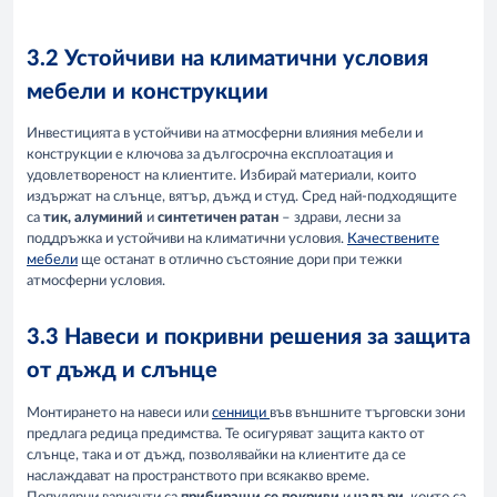
3.2 Устойчиви на климатични условия
мебели и конструкции
Инвестицията в устойчиви на атмосферни влияния мебели и
конструкции е ключова за дългосрочна експлоатация и
удовлетвореност на клиентите. Избирай материали, които
издържат на слънце, вятър, дъжд и студ. Сред най-подходящите
са
тик, алуминий
и
синтетичен ратан
– здрави, лесни за
поддръжка и устойчиви на климатични условия.
Качествените
мебели
ще останат в отлично състояние дори при тежки
атмосферни условия.
3.3 Навеси и покривни решения за защита
от дъжд и слънце
Монтирането на навеси или
сенници
във външните търговски зони
предлага редица предимства. Те осигуряват защита както от
слънце, така и от дъжд, позволявайки на клиентите да се
наслаждават на пространството при всякакво време.