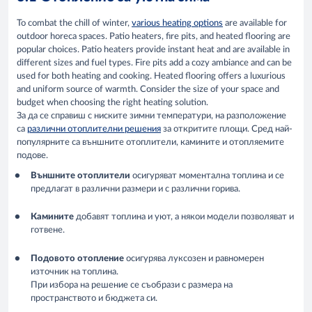
To combat the chill of winter,
various heating options
are available for
outdoor horeca spaces. Patio heaters, fire pits, and heated flooring are
popular choices. Patio heaters provide instant heat and are available in
different sizes and fuel types. Fire pits add a cozy ambiance and can be
used for both heating and cooking. Heated flooring offers a luxurious
and uniform source of warmth. Consider the size of your space and
budget when choosing the right heating solution.
За да се справиш с ниските зимни температури, на разположение
са
различни отоплителни решения
за откритите площи. Сред най-
популярните са външните отоплители, камините и отопляемите
подове.
Външните отоплители
осигуряват моментална топлина и се
предлагат в различни размери и с различни горива.
Камините
добавят топлина и уют, а някои модели позволяват и
готвене.
Подовото отопление
осигурява луксозен и равномерен
източник на топлина.
При избора на решение се съобрази с размера на
пространството и бюджета си.