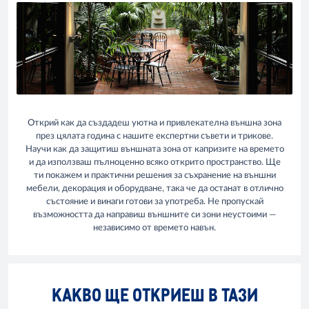
Открий как да създадеш уютна и привлекателна външна зона
през цялата година с нашите експертни съвети и трикове.
Научи как да защитиш външната зона от капризите на времето
и да използваш пълноценно всяко открито пространство. Ще
ти покажем и практични решения за съхранение на външни
мебели, декорация и оборудване, така че да останат в отлично
състояние и винаги готови за употреба. Не пропускай
възможността да направиш външните си зони неустоими —
независимо от времето навън.
КАКВО ЩЕ ОТКРИЕШ В ТАЗИ