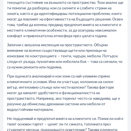
текущото състояние на външното си пространство. Този анализ ще
ти помогне да разбереш кои са силните и слабите страни на
зоната, както и да идентифицираш потенциални проблеми, които
могат да повлияят на ефективността на бъдещите решения. Освен
това, трябва да вземеш предвид предпочитанията на клиентите и
местните климатични особености, за да осигуриш максимален
комфорт и привлекателна атмосфера през цялата година.
Започни с визуална инспекция на пространството. Обърни
внимание на всички съществуващи щети или признаци на
износване по конструкциите – тенти, чадъри, мебели. Потърси
следи от ръжда, пукнатини или избеляла боя – това са сигнали, че
са нужни ремонти или подмяна.
При оценката анализирай и кои зони са най-уязвими спрямо
климатичните условия. Има ли участъци, изложени на силен
вятър, интензивно слънце или чести валежи? Такива фактори
могат да намалят удобството и функционалността на
пространството. Например, ако теренът често се наводнява, ще е
разумно да обмислиш дренажни системи или мебели от
водоустойчиви материали.
Не подценявай и предпочитанията на клиентите си. Помисли кой е
твоят основен таргет – ценят ли те сянката, топлината през
студените месеци, подходящото осветление? Такива елементи