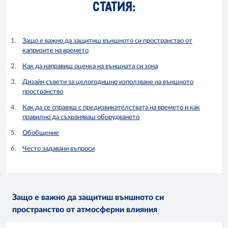
СТАТИЯ:
Защо е важно да защитиш външното си пространство от
капризите на времето
Как да направиш оценка на външната си зона
Дизайн съвети за целогодишно използване на външното
пространство
Как да се справяш с предизвикателствата на времето и как
правилно да съхраняваш оборудването
Обобщение
Често задавани въпроси
Защо е важно да защитиш външното си
пространство от атмосферни влияния