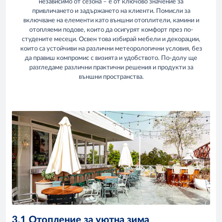
независимо от сезона – е от ключово значение за
привличането и задържането на клиенти. Помисли за
включване на елементи като външни отоплители, камини и
отопляеми подове, които да осигурят комфорт през по-
студените месеци. Освен това избирай мебели и декорации,
които са устойчиви на различни метеорологични условия, без
да правиш компромис с визията и удобството. По-долу ще
разгледаме различни практични решения и продукти за
външни пространства.
3.1 Отопление за уютна зима