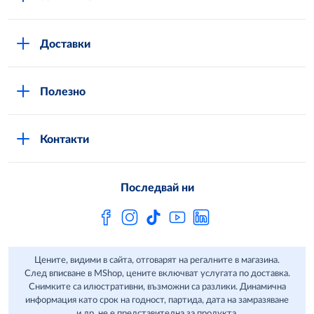
Повече за нас
Доставки
Кариери
Вход в MShop
Отговорност и устойчиво развитие
Полезно
Общи условия за онлайн пазаруване в MShop
Новини
Стани клиент
Защита на лични данни в MShop
METRO AG
Контакти
Свържи се с нас
Често задавани въпроси
Последвай ни
Сертификати за качество и безопасност
Бюлетин
Цените, видими в сайта, отговарят на регалните в магазина.
След вписване в MShop, цените включват услугата по доставка.
Снимките са илюстративни, възможни са разлики. Динамична
информация като срок на годност, партида, дата на замразяване
и др. не е представителна за продукта.