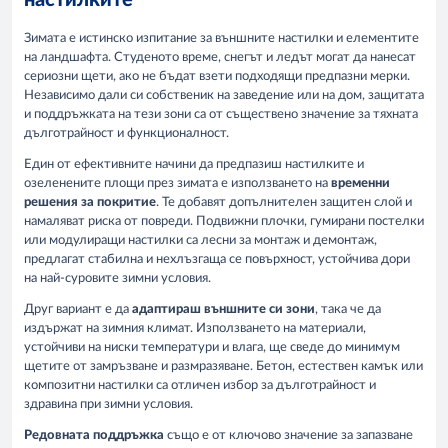
настилките
Зимата е истинско изпитание за външните настилки и елементите
на ландшафта. Студеното време, снегът и ледът могат да нанесат
сериозни щети, ако не бъдат взети подходящи предпазни мерки.
Независимо дали си собственик на заведение или на дом, защитата
и поддръжката на тези зони са от съществено значение за тяхната
дълготрайност и функционалност.
Един от ефективните начини да предпазиш настилките и
озеленените площи през зимата е използването на
временни
решения за покритие
. Те добавят допълнителен защитен слой и
намаляват риска от повреди. Подвижни плочки, гумирани постелки
или модулиращи настилки са лесни за монтаж и демонтаж,
предлагат стабилна и нехлъзгаща се повърхност, устойчива дори
на най-суровите зимни условия.
Друг вариант е да
адаптираш външните си зони
, така че да
издържат на зимния климат. Използването на материали,
устойчиви на ниски температури и влага, ще сведе до минимум
щетите от замръзване и размразяване. Бетон, естествен камък или
композитни настилки са отличен избор за дълготрайност и
здравина при зимни условия.
Редовната поддръжка
също е от ключово значение за запазване