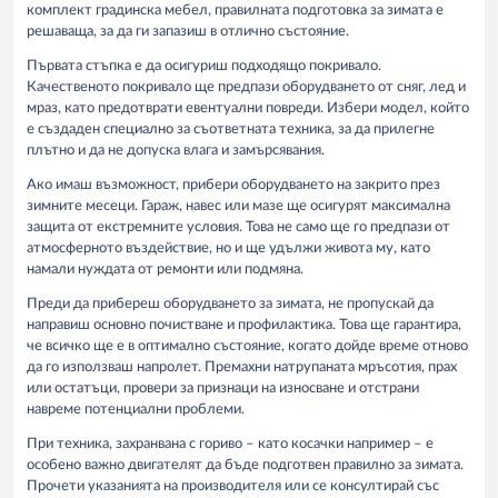
комплект градинска мебел, правилната подготовка за зимата е
решаваща, за да ги запазиш в отлично състояние.
Първата стъпка е да осигуриш подходящо покривало.
Качественото покривало ще предпази оборудването от сняг, лед и
мраз, като предотврати евентуални повреди. Избери модел, който
е създаден специално за съответната техника, за да прилегне
плътно и да не допуска влага и замърсявания.
Ако имаш възможност, прибери оборудването на закрито през
зимните месеци. Гараж, навес или мазе ще осигурят максимална
защита от екстремните условия. Това не само ще го предпази от
атмосферното въздействие, но и ще удължи живота му, като
намали нуждата от ремонти или подмяна.
Преди да прибереш оборудването за зимата, не пропускай да
направиш основно почистване и профилактика. Това ще гарантира,
че всичко ще е в оптимално състояние, когато дойде време отново
да го използваш напролет. Премахни натрупаната мръсотия, прах
или остатъци, провери за признаци на износване и отстрани
навреме потенциални проблеми.
При техника, захранвана с гориво – като косачки например – е
особено важно двигателят да бъде подготвен правилно за зимата.
Прочети указанията на производителя или се консултирай със