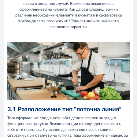
спазва в идеалния случай. Време е да помислиш за
оформлението на кухнята. Как да разположиш всички
различни необходими елементи в кухнята и в каква връзка
трябва да са те помежду си? Това са някои от най-често
срещаните варианти.
3.1 Разположение тип “поточна линия”
Това оформление следва вече обсъдените стъпки за гладко
функционираща кухня. Всички станции са подредени по начин,
който ти позволява буквално да преминеш през стъпките,
свързани с приготвянето на ястията. Това оформление е чудесно за