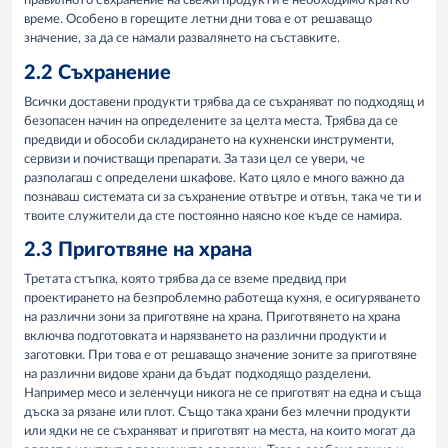
правилното съхранение на свежи продукти е необходимо кратко
време. Особено в горещите летни дни това е от решаващо
значение, за да се намали развалянето на съставките.
2.2 Съхранение
Всички доставени продукти трябва да се съхраняват по подходящ и
безопасен начин на определените за целта места. Трябва да се
предвиди и обособи складирането на кухненски инструменти,
сервизи и почистващи препарати. За тази цел се увери, че
разполагаш с определени шкафове. Като цяло е много важно да
познаваш системата си за съхранение отвътре и отвън, така че ти и
твоите служители да сте постоянно наясно кое къде се намира.
2.3 Приготвяне на храна
Третата стъпка, която трябва да се вземе предвид при
проектирането на безпроблемно работеща кухня, е осигуряването
на различни зони за приготвяне на храна. Приготвянето на храна
включва подготовката и нарязването на различни продукти и
заготовки. При това е от решаващо значение зоните за приготвяне
на различни видове храни да бъдат подходящо разделени.
Например месо и зеленчуци никога не се приготвят на една и съща
дъска за рязане или плот. Също така храни без млечни продукти
или ядки не се съхраняват и приготвят на места, на които могат да