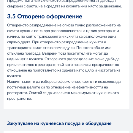
Предимствата на кухненското разпределение могат да бъдат
свързани с факта, че в средата на кухнята има място за движение.
3.5 Отворено оформление
Отвореното разпределение не описва точно разположението на
самата кухня, а по-скоро разположението на целия ресторант и
начина, по който трапезарията и кухнята са разположени една
спрямо друга. При отвореното разпределение кухнята и
трапезарията нямат стена помежду си. Понякога обаче има
стъклена преграда. Въпреки това посетителите могат да
надникнат в кухнята. Отвореното разпределение може да бъде
привлекателно в ресторант, тъй като позволява прозрачност по
отношение на приготвянето на храната като цяло и чистотата на
кухнята.
Нашият съвет е да избереш оформление, което ти позволява да
постигнеш целите си по отношение на ефективността на
ресторанта. Опитай се да извлечеш максимума от кухненското
пространство.
Закупуване на кухненска посуда и оборудване