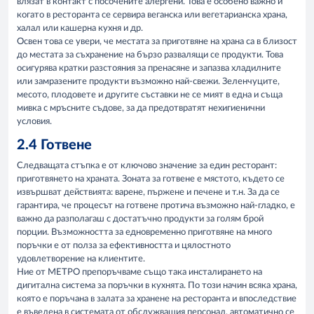
влязат в контакт с посочените алергени. Това е особено важно и
когато в ресторанта се сервира веганска или вегетарианска храна,
халал или кашерна кухня и др.
​Освен това се увери, че местата за приготвяне на храна са в близост
до местата за съхранение на бързо развалящи се продукти. Това
осигурява кратки разстояния за пренасяне и запазва хладилните
или замразените продукти възможно най-свежи. Зеленчуците,
месото, плодовете и другите съставки не се мият в една и съща
мивка с мръсните съдове, за да предотвратят нехигиенични
условия.
2.4 Готвене
Следващата стъпка е от ключово значение за един ресторант:
приготвянето на храната. Зоната за готвене е мястото, където се
извършват действията: варене, пържене и печене и т.н. За да се
гарантира, че процесът на готвене протича възможно най-гладко, е
важно да разполагаш с достатъчно продукти за голям брой
порции. Възможността за едновременно приготвяне на много
поръчки е от полза за ефективността и цялостното
удовлетворение на клиентите.
Ние от METPO препоръчваме също така инсталирането на
дигитална система за поръчки в кухнята. По този начин всяка храна,
която е поръчана в залата за хранене на ресторанта и впоследствие
е въведена в системата от обслужващия персонал, автоматично се