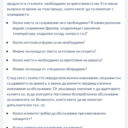
продукти и стъпките, необходими за приготвянето им. Ето някои
въпроси по време на този процес, които могат да ти помогнат с
планирането:
Колко място за съхранение ни е необходимо? И какви различни
видове съхранение (фризер, хладилници с различни
температури, хладилен склад, килер и т.н.)?
Колко котлони и фурни са ни необходими?
Имаме ли нужда от място за готвене на открито?
Колко място е необходимо за приготвяне на храната?
Имаме ли нужда от специално оборудване?
След като с екипа сте определили всички изисквания, свързани със
създаването на храната, е важно да вземете предвид и всички
изисквания за обслужване. От решаващо значение е да адаптирате
кухнята си, за да осигурите постоянно безпроблемно обслужване
на клиентите си. Въпросите, които могат да ви помогнат
допълнително тук, са:
Колко клиенти трябва да обслужваме при максимален
капацитет?
Колко сервитьори планираме да наемем?