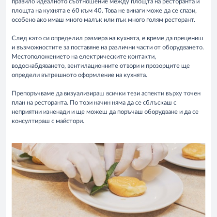
правило идеалното съотношение между площта на ресторанта и
площта на кухнята е 60 към 40. Това не винаги може да се спази,
особено ако имаш много малък или пък много голям ресторант.
След като си определил размера на кухнята, е време да прецениш
и възможностите за поставяне на различни части от оборудването.
Местоположението на електрическите контакти,
водоснабдяването, вентилационните отвори и прозорците ще
определи вътрешното оформление на кухнята.
Препоръчваме да визуализираш всички тези аспекти върху точен
план на ресторанта. По този начин няма да се сблъскаш с
неприятни изненади и ще можеш да поръчаш оборудване и да се
консултираш с майстори.