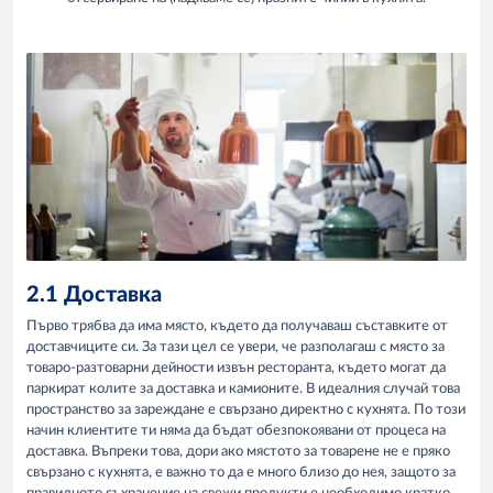
2.1 Доставка
Първо трябва да има място, където да получаваш съставките от
доставчиците си. За тази цел се увери, че разполагаш с място за
товаро-разтоварни дейности извън ресторанта, където могат да
паркират колите за доставка и камионите. В идеалния случай това
пространство за зареждане е свързано директно с кухнята. По този
начин клиентите ти няма да бъдат обезпокоявани от процеса на
доставка. Въпреки това, дори ако мястото за товарене не е пряко
свързано с кухнята, е важно то да е много близо до нея, защото за