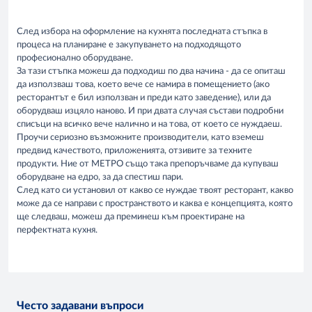
След избора на оформление на кухнята последната стъпка в
процеса на планиране е закупуването на подходящото
професионално оборудване.
За тази стъпка можеш да подходиш по два начина - да се опиташ
да използваш това, което вече се намира в помещението (ако
ресторантът е бил използван и преди като заведение), или да
оборудваш изцяло наново. И при двата случая състави подробни
списъци на всичко вече налично и на това, от което се нуждаеш.
Проучи сериозно възможните производители, като вземеш
предвид качеството, приложенията, отзивите за техните
продукти. Ние от МЕТРО също така препоръчваме да купуваш
оборудване на едро, за да спестиш пари.
След като си установил от какво се нуждае твоят ресторант, какво
може да се направи с пространството и каква е концепцията, която
ще следваш, можеш да преминеш към проектиране на
перфектната кухня.
Често задавани въпроси