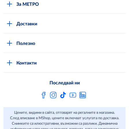
За МЕТРО
Повече за нас
Доставки
Кариери
Вход в MShop
Отговорност и устойчиво развитие
Полезно
Общи условия за онлайн пазаруване в MShop
Новини
Стани клиент
Защита на лични данни в MShop
METRO AG
Контакти
Свържи се с нас
Често задавани въпроси
Последвай ни
Сертификати за качество и безопасност
Бюлетин
Цените, видими в сайта, отговарят на регалните в магазина.
След вписване в MShop, цените включват услугата по доставка.
Снимките са илюстративни, възможни са разлики. Динамична