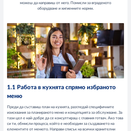
можеш да направиш от него. Помисли за вграденото
оборудване и хигиенните норми.
1.1 Работа в кухнята спрямо избраното
меню
Преди да съставиш план на кухнята, разгледай специфичните
изисквания за планираното меню и концепцията за обслужване. За
тази цел е най-добре да се консултираш с главния готвач. Ако това
си ти, обмисли процеса, който е необходим за създаването на
елементите от менюто. Направи списък на всички хранителни