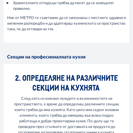
Хранителните отпадъци трябва да могат да се изхвърлят
правилно.
Ние от МЕТРО те съветваме да се запознаеш с местните здравни и
хигиенни разпоредби и да адаптираш кухненското си пространство
така, че да отговаря на тях.
Секции на професионалната кухня
2. ОПРЕДЕЛЯНЕ НА РАЗЛИЧНИТЕ
СЕКЦИИ НА КУХНЯТА
След като си изяснил нуждите и възможностите на
пространството, е време да определиш различните секции,
които трябва да има кухнята. Като цяло има седем основни
елемента, които трябва да намериш във всяка гладко
работеща и добре проектирана кухня. По-долу ще те
преведем през стъпките от доставката на продукти до
отсервиране на (надяваме се) празните чинии в кухнята.