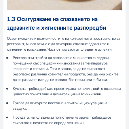
1.3 Осигуряване на спазването на
здравните и хигиенните разпоредби
Освен нуждите и възможностите на конкретното пространство за
ресторант, много важно е да осигуриш спазване здравните и
хигиенните изисквания. Част от тях засягат следните аспекти:
Ресторантът трябва да разполага с множество складови
помещения със специфични изисквания за температура,
влажност и светлина. Това е важно, за да се съхраняват
безопасно различни хранителни продукти, без да има риск те
да се развалят или да се развият бактерии или гъбички.
Кухнята трябва да бъде проектирана по начин, който позволява
цялостно почистване и дезинфекция на всички зони.
Трябва да осигурите постоянен приток и циркулация на
въздуха.
Посудата, използвана за приготвяне на храна, трябва да се
съхранява и почиства по определен начин.