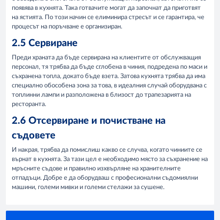
появява в кухнята. Така готвачите могат да започнат да приготвят
на ястията. По този начин се елиминира стресът и се гарантира, че
процесът на поръчване е организиран.
2.5 Сервиране
Преди храната да бъде сервирана на клиентите от обслужващия
персонал, тя трябва да бъде сглобена в чиния, подредена по маси и
съхранена топла, докато бъде взета. Затова кухнята трябва да има
специално обособена зона за това, в идеалния случай оборудвана с
топлинни лампи и разположена в близост до трапезарията на
ресторанта.
2.6 Отсервиране и почистване на
съдовете
И накрая, трябва да помислиш какво се случва, когато чиниите се
върнат в кухнята. За тази цел е необходимо място за съхранение на
мръсните съдове и правилно изхвърляне на хранителните
отпадъци. Добре е да оборудваш с професионални съдомиялни
машини, големи мивки и големи стелажи за сушене.