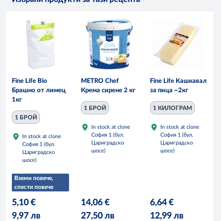
Fine Life Bio
METRO Chef
Fine Life Kашкавал
Брашно от лимец
Крема сирене 2 кг
за пица ~2кг
1кг
1 БРОЙ
1 КИЛОГРАМ
1 БРОЙ
In stock at clone
In stock at clone
София 1 (бул.
София 1 (бул.
In stock at clone
Цариградско
Цариградско
София 1 (бул.
шосе)
шосе)
Цариградско
шосе)
Вземи повече,
спести повече
5,10 €
14,06 €
6,64 €
9,97 лв
27,50 лв
12,99 лв