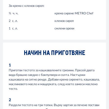
За крема с кленов сироп:
⅔
ч. ч.
крема сирене METRO Chef
2
с. л.
кленов сироп
1
с. л.
смлени орехи
НАЧИН НА ПРИГОТВЯНЕ
1
Приготви тестото за кашкавалените гризини. Пресей двата
вида брашно заедно с бакпулвера и солта. Настържи
кашкавала на ситно ренде. Добави крема сиренето, кашкавала,
маслиновото масло и мащерката, след което замеси маслено
тесто.
2
Раздели тестото на три топки. Върху хартия за печене постави