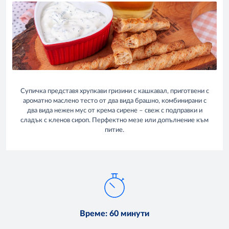
Супичка представя хрупкави гризини с кашкавал, приготвени с
ароматно маслено тесто от два вида брашно, комбинирани с
два вида нежен мус от крема сирене – свеж с подправки и
сладък с кленов сироп. Перфектно мезе или допълнение към
питие.
Време
:
60 минути