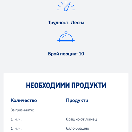
Трудност
:
Лесна
Брой порции
:
10
НЕОБХОДИМИ ПРОДУКТИ
Количество
Продукти
За гризините:
1
ч. ч.
брашно от лимец
1
ч. ч.
бяло брашно