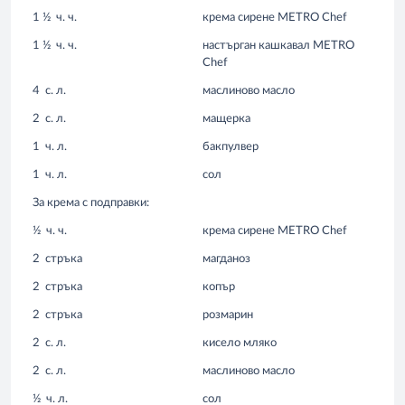
1 ½
ч. ч.
крема сирене METRO Chef
1 ½
ч. ч.
настърган кашкавал METRO
Chef
4
с. л.
маслиново масло
2
с. л.
мащерка
1
ч. л.
бакпулвер
1
ч. л.
сол
За крема с подправки:
½
ч. ч.
крема сирене METRO Chef
2
стръка
магданоз
2
стръка
копър
2
стръка
розмарин
2
с. л.
кисело мляко
2
с. л.
маслиново масло
½
ч. л.
сол