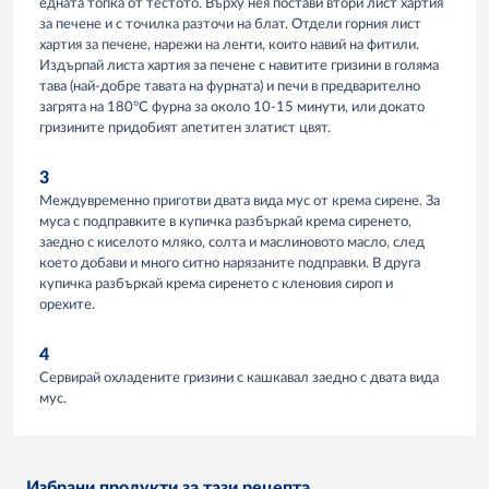
едната топка от тестото. Върху нея постави втори лист хартия
за печене и с точилка разточи на блат. Отдели горния лист
хартия за печене, нарежи на ленти, които навий на фитили.
Издърпай листа хартия за печене с навитите гризини в голяма
тава (най-добре тавата на фурната) и печи в предварително
загрята на 180°C фурна за около 10-15 минути, или докато
гризините придобият апетитен златист цвят.
3
Междувременно приготви двата вида мус от крема сирене. За
муса с подправките в купичка разбъркай крема сиренето,
заедно с киселото мляко, солта и маслиновото масло, след
което добави и много ситно нарязаните подправки. В друга
купичка разбъркай крема сиренето с кленовия сироп и
орехите.
4
Сервирай охладените гризини с кашкавал заедно с двата вида
мус.
Избрани продукти за тази рецепта