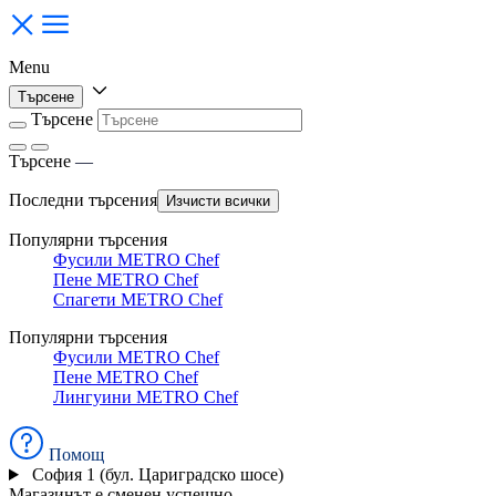
Menu
Търсене
Търсене
Търсене
—
Последни търсения
Изчисти всички
Популярни търсения
Фусили METRO Chef
Пене METRO Chef
Спагети METRO Chef
Популярни търсения
Фусили METRO Chef
Пене METRO Chef
Лингуини METRO Chef
Помощ
София 1 (бул. Цариградско шосе)
Магазинът е сменен успешно