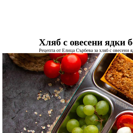
Хляб с овесени ядки б
Рецепта от Елица Сърбева за хляб с овесени я