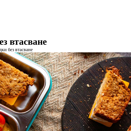
ез втасване
дки без втасване