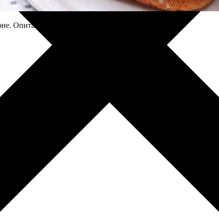
оне. Опитай канелените рулца на Супичка.