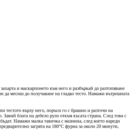
, захарта и маскарпонето към него и разбъркай до разтопяване
чни да месиш до получаване на гладко тесто. Намажи вътрешната
пи тестото върху него, поръси го с брашно и разточи на
 Завий блата на дебело руло откъм късата страна. След това с
бъдат. Намажи малка тавичка с мазнина, след което нареди
в предварително загрята на 180°C фурна за около 20 минути,