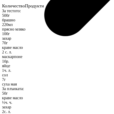
Количество
Продукти
За тестото:
500
г
брашно
220
мл
прясно мляко
100
г
захар
70
г
краве масло
2
с. л.
маскарпоне
1
бр.
яйце
1
ч. л.
сол
7
г
суха мая
За плънката:
50
г
краве масло
½
ч. ч.
захар
2
с. л.