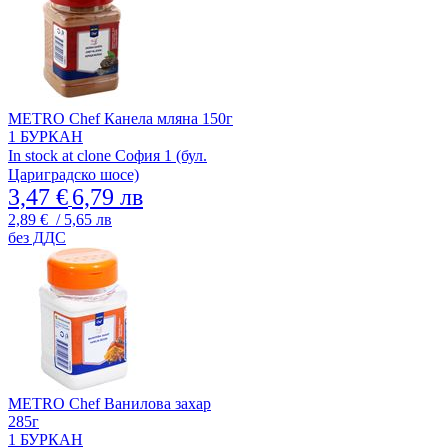
METRO Chef Канела мляна 150г
1 БУРКАН
In stock at clone София 1 (бул.
Цариградско шосе)
3,47 €
6,79 лв
2,89 €
/ 5,65 лв
без ДДС
METRO Chef Ванилова захар
285г
1 БУРКАН