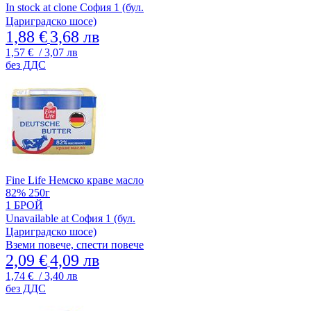
In stock at clone София 1 (бул.
Цариградско шосе)
1,88 €
3,68 лв
1,57 €
/ 3,07 лв
без ДДС
Fine Life Немско краве масло
82% 250г
1 БРОЙ
Unavailable at София 1 (бул.
Цариградско шосе)
Вземи повече, спести повече
2,09 €
4,09 лв
1,74 €
/ 3,40 лв
без ДДС