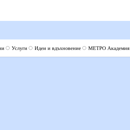
ни
Услуги
Идеи и вдъхновение
МЕТРО Академия
ечива
Канелени рулца с маскарпоне крем
о в евро.
Виж повече
арпоне крем
т Супичка