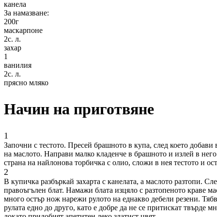
канела
За намазване:
200
г
маскарпоне
2
с. л.
захар
1
ванилия
2
с. л.
прясно мляко
Начин на приготвяне
1
Започни с тестото. Пресей брашното в купа, след което добави 
на маслото. Направи малко кладенче в брашното и излей в него
страна на найлонова торбичка с олио, сложи в нея тестото и ост
2
В купичка разбъркай захарта с канелата, а маслото разтопи. Сл
правоъгълен блат. Намажи блата изцяло с разтопеното краве мас
много остър нож нарежи рулото на еднакво дебели резени. Тябв
рулата едно до друго, като е добре да не се притискат твърде м
докато придобият апетитен леко златист цвят.