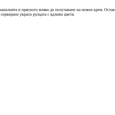
ванилията и прясното мляко до получаване на нежен крем. Остави
 сервиране украси рулцата с ядливи цветя.