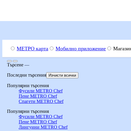
Menu
Търсене
МЕТРО карта
Мобилно приложение
Магази
Търсене
Търсене
—
МЕТРО Академия
Рецепти
Рецепти за десерти и п
Последни търсения
Изчисти всички
Популярни търсения
От 09.08.2026 г. преминаваме към обозначаване на цените сам
Фусили METRO Chef
Пене METRO Chef
Канелени рулца с маск
Спагети METRO Chef
Популярни търсения
Фусили METRO Chef
Вкусна и лесна рецепта за канелени рулца с маскарпоне крем о
Пене METRO Chef
Лингуини METRO Chef