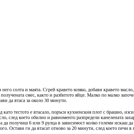
в него солта и маята. Сгрей кравето мляко, добави кравето масло
 получената смес, както и разбитото яйце. Малко по малко запо
ави да втаса за около 30 минути.
ед като тестото е втасало, поръси кухненския плот с брашно, изси
ло, след което обилно и равноменто разпредели канелената захар.
а да получиш 6 или 9 рулца в зависимост колко големи искаш да 
ного. Остави ги да втасат отново за 20 минути, след което печи 