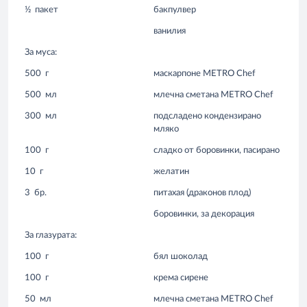
½
пакет
бакпулвер
ванилия
За муса:
500
г
маскарпоне METRO Chef
500
мл
млечна сметана METRO Chef
300
мл
подсладено кондензирано
мляко
100
г
сладко от боровинки, пасирано
10
г
желатин
3
бр.
питахая (драконов плод)
боровинки, за декорация
За глазурата:
100
г
бял шоколад
100
г
крема сирене
50
мл
млечна сметана METRO Chef