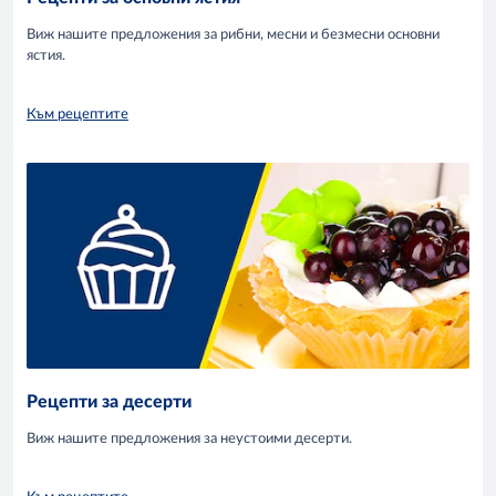
Виж нашите предложения за рибни, месни и безмесни основни
ястия.
Към рецептите
Рецепти за десерти
Виж нашите предложения за неустоими десерти.