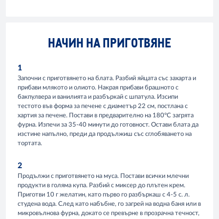
НАЧИН НА ПРИГОТВЯНЕ
1
Започни с приготвянето на блата. Разбий яйцата със захарта и
прибави млякото и олиото. Накрая прибави брашното с
бакпулвера и ванилията и разбъркай с шпатула. Изсипи
тестото във форма за печене с диаметър 22 см, постлана с
хартия за печене. Постави в предварително на 180°С загрята
фурна. Изпечи за 35-40 минути до готовност. Остави блата да
изстине напълно, преди да продължиш със сглобяването на
тортата.
2
Продължи с приготвянето на муса. Постави всички млечни
продукти в голяма купа. Разбий с миксер до плътен крем.
Приготви 10 г желатин, като първо го разбъркаш с 4-5 с. л.
студена вода. След като набъбне, го загрей на водна баня или в
микровълнова фурна, докато се превърне в прозрачна течност,