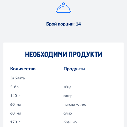
Брой порции
:
14
НЕОБХОДИМИ ПРОДУКТИ
Количество
Продукти
За блата:
2
бр.
яйца
140
г
захар
60
мл
прясно мляко
60
мл
олио
170
г
брашно