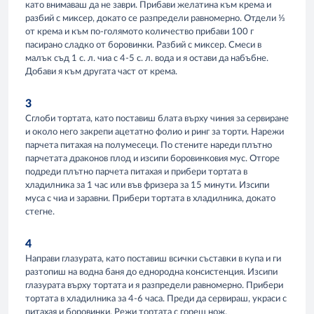
като внимаваш да не заври. Прибави желатина към крема и
разбий с миксер, докато се разпредели равномерно. Отдели ⅓
от крема и към по-голямото количество прибави 100 г
пасирано сладко от боровинки. Разбий с миксер. Смеси в
малък съд 1 с. л. чиа с 4-5 с. л. вода и я остави да набъбне.
Добави я към другата част от крема.
3
Сглоби тортата, като поставиш блата върху чиния за сервиране
и около него закрепи ацетатно фолио и ринг за торти. Нарежи
парчета питахая на полумесеци. По стените нареди плътно
парчетата драконов плод и изсипи боровинковия мус. Отгоре
подреди плътно парчета питахая и прибери тортата в
хладилника за 1 час или във фризера за 15 минути. Изсипи
муса с чиа и заравни. Прибери тортата в хладилника, докато
стегне.
4
Направи глазурата, като поставиш всички съставки в купа и ги
разтопиш на водна баня до еднородна консистенция. Изсипи
глазурата върху тортата и я разпредели равномерно. Прибери
тортата в хладилника за 4-6 часа. Преди да сервираш, украси с
питахая и боровинки. Режи тортата с горещ нож.