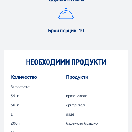
Брой порции
:
10
НЕОБХОДИМИ ПРОДУКТИ
Количество
Продукти
За тестото:
55
г
краве масло
60
г
еритритол
1
яйце
200
г
бадемово брашно