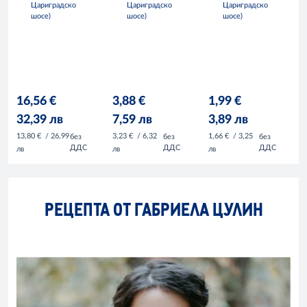
Цариградско
Цариградско
Цариградско
шосе)
шосе)
шосе)
16,56 €
3,88 €
1,99 €
32,39 лв
7,59 лв
3,89 лв
13,80 €
/ 26,99
3,23 €
/ 6,32
1,66 €
/ 3,25
без
без
без
ДДС
ДДС
ДДС
лв
лв
лв
РЕЦЕПТА ОТ ГАБРИЕЛА ЦУЛИН