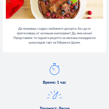
Да похапваш сладко любимите десерти, без да се
притесняваш от излишни килограми? Да, има начин!
Представяме ти чудната рецепта за нисковъглехидратен
шоколадов тарт на Габриела Цулин.
Време
:
1 час
Трудност
:
Лесна