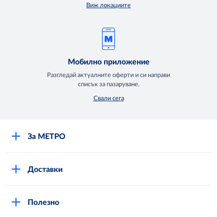
Виж локациите
Мобилно приложение
Разгледай актуалните оферти и си направи
списък за пазаруване.
Свали сега
За МЕТРО
Повече за нас
Доставки
Кариери
Вход в MShop
Отговорност и устойчиво развитие
Полезно
Общи условия за онлайн пазаруване в MShop
Новини