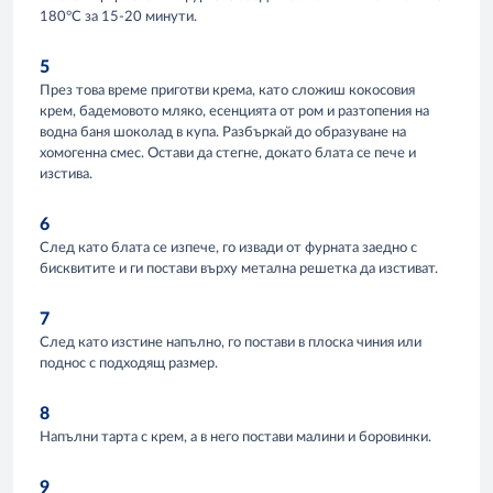
180°C за 15-20 минути.
5
През това време приготви крема, като сложиш кокосовия
крем, бадемовото мляко, есенцията от ром и разтопения на
водна баня шоколад в купа. Разбъркай до образуване на
хомогенна смес. Остави да стегне, докато блата се пече и
изстива.
6
След като блата се изпече, го извади от фурната заедно с
бисквитите и ги постави върху метална решетка да изстиват.
7
След като изстине напълно, го постави в плоска чиния или
поднос с подходящ размер.
8
Напълни тарта с крем, а в него постави малини и боровинки.
9