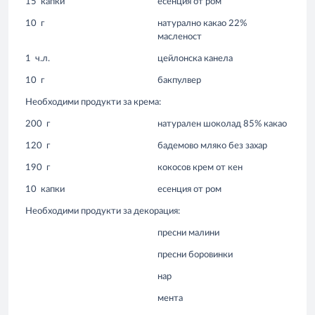
15
капки
есенция от ром
10
г
натурално какао 22%
масленост
1
ч.л.
цейлонска канела
10
г
бакпулвер
Необходими продукти за крема:
200
г
натурален шоколад 85% какао
120
г
бадемово мляко без захар
190
г
кокосов крем от кен
10
капки
есенция от ром
Необходими продукти за декорация:
пресни малини
пресни боровинки
нар
мента