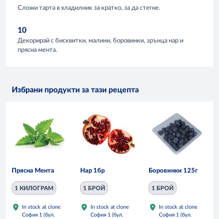
Сложи тарта в хладилник за кратко, за да стегне.
10
Декорирай с бисквитки, малини, боровинки, зрънца нар и
прясна мента.
Избрани продукти за тази рецепта
Прясна Мента
Нар 1бр
Боровинки 125г
1 КИЛОГРАМ
1 БРОЙ
1 БРОЙ
In stock at clone
In stock at clone
In stock at clone
София 1 (бул.
София 1 (бул.
София 1 (бул.