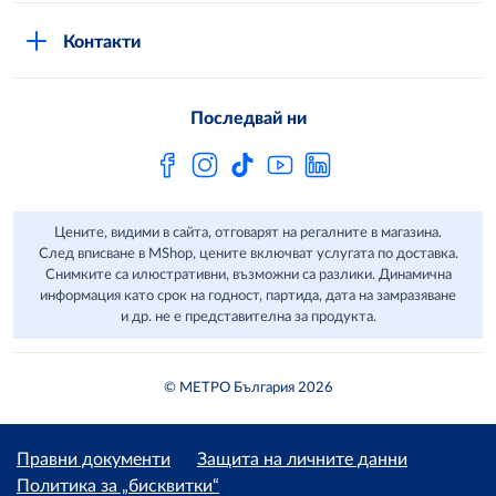
Стани клиент
Защита на лични данни в MShop
METRO AG
Контакти
Свържи се с нас
Често задавани въпроси
Последвай ни
Сертификати за качество и безопасност
Бюлетин
Цените, видими в сайта, отговарят на регалните в магазина.
След вписване в MShop, цените включват услугата по доставка.
Снимките са илюстративни, възможни са разлики. Динамична
информация като срок на годност, партида, дата на замразяване
и др. не е представителна за продукта.
© МЕТРО България 2026
Правни документи
Защита на личните данни
Политика за „бисквитки“