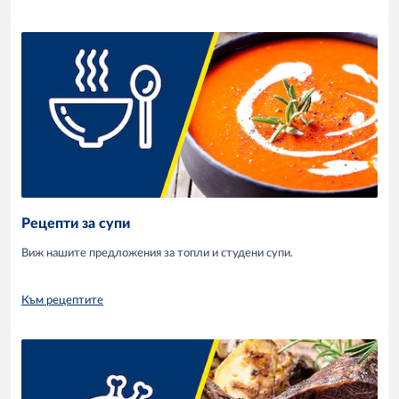
Рецепти за супи
Виж нашите предложения за топли и студени супи.
Към рецептите