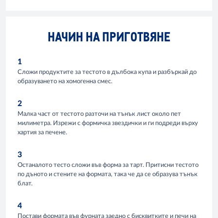
НАЧИН НА ПРИГОТВЯНЕ
1
Сложи продуктите за тестото в дълбока купа и разбъркай до
образуването на хомогенна смес.
2
Малка част от тестото разточи на тънък лист около пет
милиметра. Изрежи с формичка звездички и ги подреди върху
хартия за печене.
3
Останалото тесто сложи във форма за тарт. Притисни тестото
по дъното и стените на формата, така че да се образува тънък
блат.
4
Постави формата във фурната заедно с бисквитките и печи на