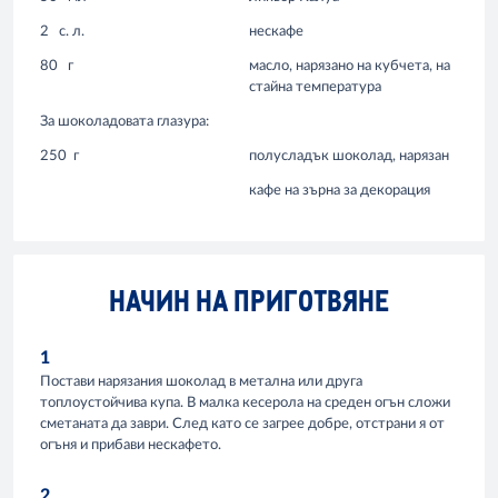
2
с. л.
нескафе
80
г
масло, нарязано на кубчета, на
стайна температура
За шоколадовата глазура:
250
г
полусладък шоколад, нарязан
кафе на зърна за декорация
НАЧИН НА ПРИГОТВЯНЕ
1
Постави нарязания шоколад в метална или друга
топлоустойчива купа. В малка кесерола на среден огън сложи
сметаната да заври. След като се загрее добре, отстрани я от
огъня и прибави нескафето.
2