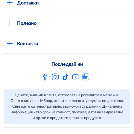
Доставки
Кариери
Вход в MShop
Отговорност и устойчиво развитие
Полезно
Общи условия за онлайн пазаруване в MShop
Новини
Стани клиент
Защита на лични данни в MShop
METRO AG
Контакти
Свържи се с нас
Често задавани въпроси
Последвай ни
Сертификати за качество и безопасност
Бюлетин
Цените, видими в сайта, отговарят на регалните в магазина.
След вписване в MShop, цените включват услугата по доставка.
Снимките са илюстративни, възможни са разлики. Динамична
информация като срок на годност, партида, дата на замразяване
и др. не е представителна за продукта.