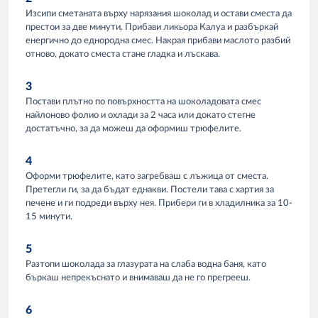
Изсипи сметаната върху нарязания шоколад и остави сместа да
престои за две минути. Прибави ликьора Калуа и разбъркай
енергично до еднородна смес. Накрая прибави маслото разбий
отново, докато сместа стане гладка и лъскава.
3
Постави плътно по повърхността на шоколадовата смес
найлоново фолио и охлади за 2 часа или докато стегне
достатъчно, за да можеш да оформиш трюфелите.
4
Оформи трюфелите, като загребваш с лъжица от сместа.
Претегли ги, за да бъдат еднакви. Постели тава с хартия за
печене и ги подреди върху нея. Прибери ги в хладилника за 10-
15 минути.
5
Разтопи шоколада за глазурата на слаба водна баня, като
бъркаш непрекъснато и внимаваш да не го прегрееш.
6