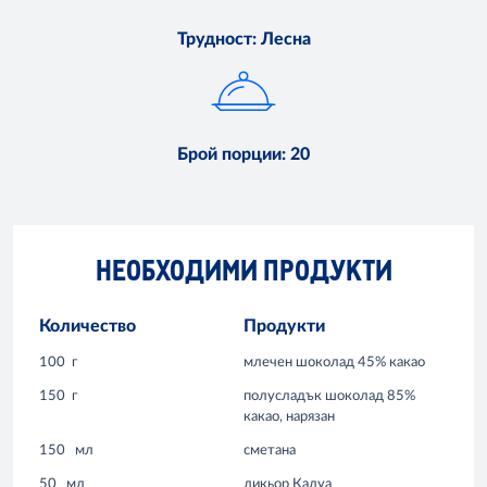
Трудност
:
Лесна
Брой порции
:
20
НЕОБХОДИМИ ПРОДУКТИ
Количество
Продукти
100
г
млечен шоколад 45% какао
150
г
полусладък шоколад 85%
какао, нарязан
150
мл
сметана
50
мл
ликьор Калуа