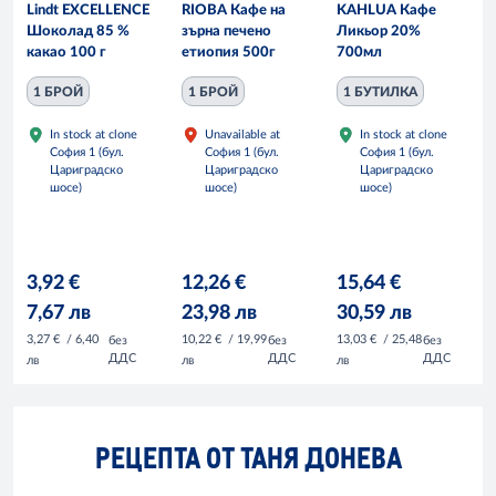
Lindt EXCELLENCE
RIOBA Кафе на
KAHLUA Кафе
Шоколад 85 %
зърна печено
Ликьор 20%
какао 100 г
етиопия 500г
700мл
1 БРОЙ
1 БРОЙ
1 БУТИЛКА
In stock at clone
Unavailable at
In stock at clone
София 1 (бул.
София 1 (бул.
София 1 (бул.
Цариградско
Цариградско
Цариградско
шосе)
шосе)
шосе)
3,92 €
12,26 €
15,64 €
7,67 лв
23,98 лв
30,59 лв
3,27 €
/ 6,40
10,22 €
/ 19,99
13,03 €
/ 25,48
без
без
без
ДДС
ДДС
ДДС
лв
лв
лв
РЕЦЕПТА ОТ ТАНЯ ДОНЕВА