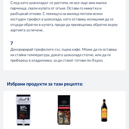
След като шоколадът се разтопи, но все още има малки
парченца, свали купата от огъня. Остави го минутка и
разбъркай отново. С помощта на вилица потопи всеки
изстуден трюфел в шоколада, като оставиш излишния да се
отцеди обратно в купата, преди да прехвърлиш обратно върху
хартията за печене.
7
Декоририрай трюфелите със зърна кафе. Може да ги оставиш
на стайна температура, докато шоколада стегне, или да ги
прибереш в хладилника, за да станат готови по-бързо.
Избрани продукти за тази рецепта: