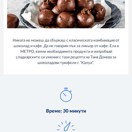
Никога не можеш да сбъркаш с класическата комбинация от
шоколад и кафе. Да не говорим пък за ликьор от кафе. Ела в
МЕТРО, вземи необходимите продукти и изпробвай
сладкарските си умения с тази рецепта на Таня Донева за
шоколадови трюфели с "Калуа".
Време
:
30 минути