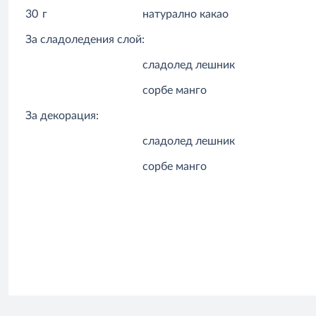
30
г
натурално какао
За сладоледения слой:
сладолед лешник
сорбе манго
За декорация:
сладолед лешник
сорбе манго