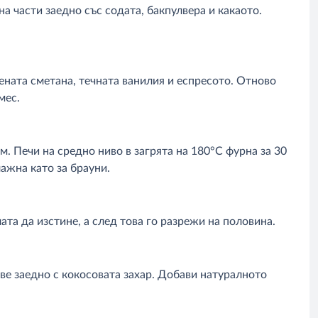
а части заедно със содата, бакпулвера и какаото.
ената сметана, течната ванилия и еспресото. Отново
мес.
м. Печи на средно ниво в загрята на 180°C фурна за 30
ажна като за брауни.
ата да изстине, а след това го разрежи на половина.
ве заедно с кокосовата захар. Добави натуралното