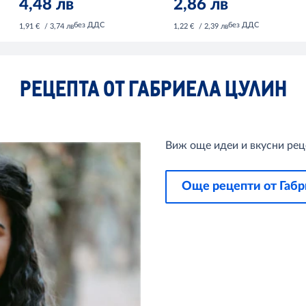
4,48 лв
2,86 лв
без ДДС
без ДДС
1,91 €
/ 3,74 лв
1,22 €
/ 2,39 лв
РЕЦЕПТА ОТ ГАБРИЕЛА ЦУЛИН
Виж още идеи и вкусни реце
Още рецепти от Габ