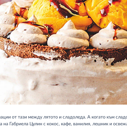
ции от тази между лятото и сладоледа. А когато към слад
 на Габриела Цулин с кокос, кафе, ванилия, лешник и осве