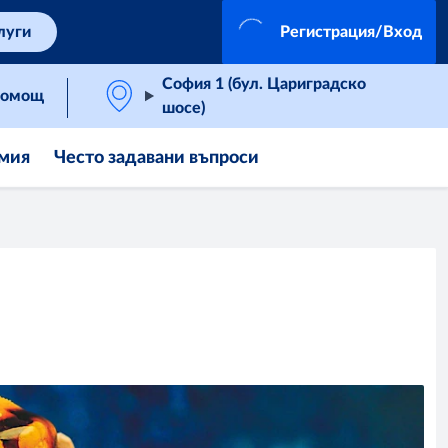
луги
Регистрация/Вход
София 1 (бул. Цариградско
омощ
шосе)
мия
Често задавани въпроси