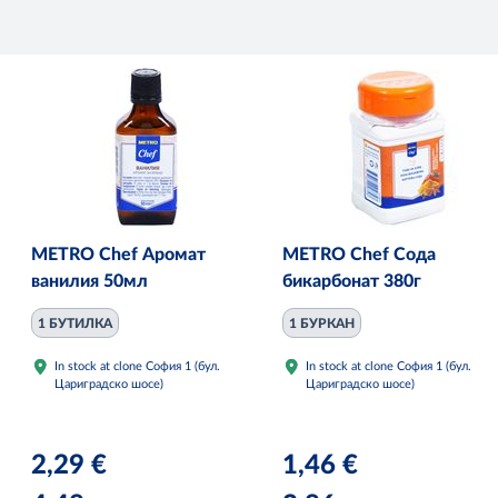
METRO Chef Аромат
METRO Chef Сода
ванилия 50мл
бикарбонат 380г
1 БУТИЛКА
1 БУРКАН
In stock at clone София 1 (бул.
In stock at clone София 1 (бул.
Цариградско шосе)
Цариградско шосе)
2,29 €
1,46 €