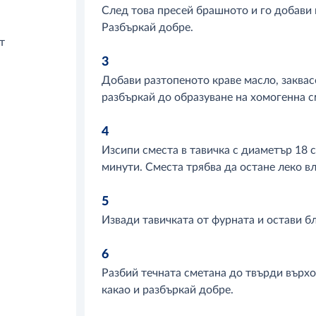
След това пресей брашното и го добави н
Разбъркай добре.
т
3
Добави разтопеното краве масло, заквас
разбъркай до образуване на хомогенна с
4
Изсипи сместа в тавичка с диаметър 18 с
минути. Сместа трябва да остане леко вл
5
Извади тавичката от фурната и остави бл
6
Разбий течната сметана до твърди върхо
т
какао и разбъркай добре.