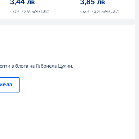
3,44 лв
3,85 лв
без ДДС
без ДДС
1,47 €
/ 2,88 лв
1,64 €
/ 3,21 лв
пти в блога на Габриела Цулин.
риела