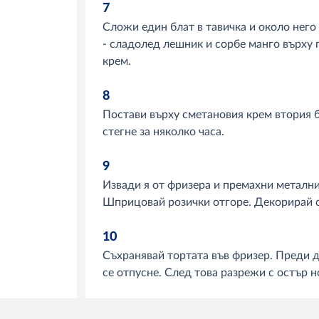
7
Сложи един блат в тавичка и около него
- сладолед лешник и сорбе манго върху 
крем.
8
Постави върху сметановия крем втория б
стегне за няколко часа.
9
Извади я от фризера и премахни метални
Шприцовай розички отгоре. Декорирай с
10
Съхранявай тортата във фризер. Преди да
се отпусне. След това разрежи с остър 