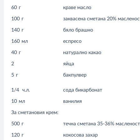
60
г
краве масло
100
г
заквасена сметана 20% масленос
140
г
бяло брашно
160
мл
еспресо
40
г
натурално какао
2
яйца
5
г
бакпулвер
1/4
ч.л.
сода бикарбонат
10
мл
ванилия
За сметановия крем:
500
г
течна сметана 35-36% масленос
120
г
кокосова захар