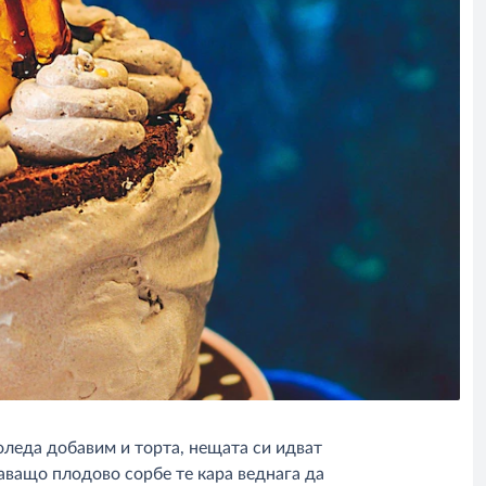
оледа добавим и торта, нещата си идват
жаващо плодово сорбе те кара веднага да