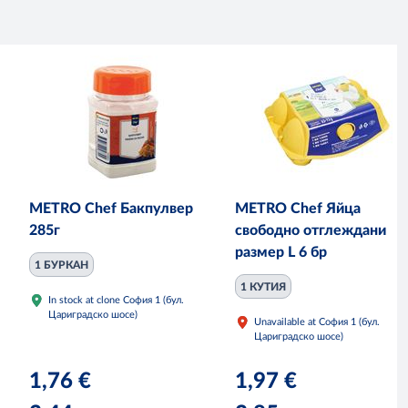
METRO Chef Бакпулвер
METRO Chef Яйца
285г
свободно отглеждани
размер L 6 бр
1 БУРКАН
1 КУТИЯ
In stock at clone София 1 (бул.
Цариградско шосе)
Unavailable at София 1 (бул.
Цариградско шосе)
1,76 €
1,97 €