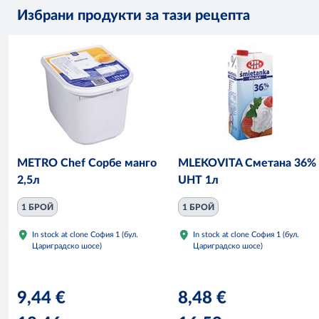
Избрани продукти за тази рецепта
METRO Chef Сорбе манго
MLEKOVITA Сметана 36%
2,5л
UHT 1л
1 БРОЙ
1 БРОЙ
In stock at clone София 1 (бул.
In stock at clone София 1 (бул.
Цариградско шосе)
Цариградско шосе)
9,44 €
8,48 €