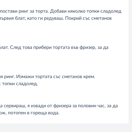
 постави ринг за торта. Добави няколко топки сладолед
първия блат, като ги редуваш. Покрий със сметанов
лат. След това прибери тортата във фризер, за да
я ринг. Измажи тортата със сметанов крем.
 топки сладолед.
 сервираш, я извади от фризера за половин час, за да
нож, потопен в гореща вода.