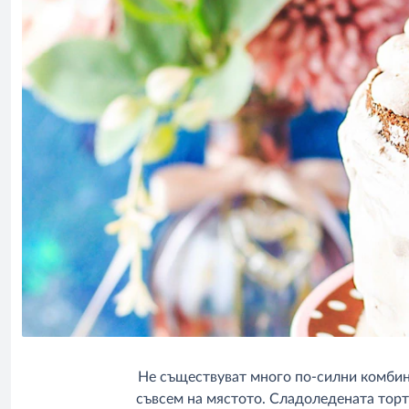
Не съществуват много по-силни комбина
съвсем на мястото. Сладоледената торта