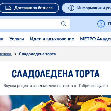
Доставки за бизнеса
Информация и ус
П
ни
Услуги
Идеи и вдъхновение
МЕТРО Акаде
 печива
Сладоледена торта
СЛАДОЛЕДЕНА ТОРТА
Вкусна рецепта за сладоледена торта от Габриела Цулин