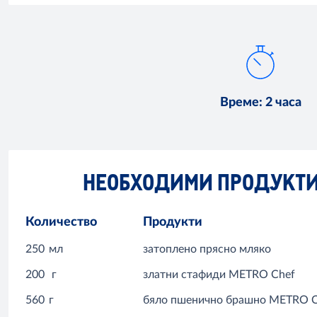
Време
:
2 часа
НЕОБХОДИМИ ПРОДУКТ
Количество
Продукти
250
мл
затоплено прясно мляко
200
г
златни стафиди METRO Chef
560
г
бяло пшенично брашно METRO C