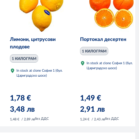
Лимони, цитрусови
Портокал десертен
плодове
1 КИЛОГРАМ
1 КИЛОГРАМ
In stock at clone София 1 (бул.
Цариградско шосе)
In stock at clone София 1 (бул.
Цариградско шосе)
1,78 €
1,49 €
3,48 лв
2,91 лв
без ДДС
без ДДС
1,48 €
/ 2,89 лв
1,24 €
/ 2,43 лв