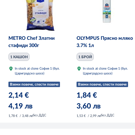
METRO Chef Златни
OLYMPUS Прясно мляко
стафиди 300г
3.7% 1л
1 КАШОН
1 БРОЙ
In stock at clone София 1 (бул.
In stock at clone София 1 (бул.
Цариградско шосе)
Цариградско шосе)
Вземи повече, спести повече
Вземи повече, спести повече
2,14 €
1,84 €
4,19 лв
3,60 лв
без ДДС
без ДДС
1,78 €
/ 3,48 лв
1,53 €
/ 2,99 лв