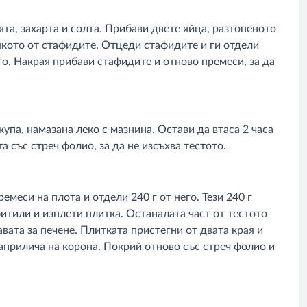
та, захарта и солта. Прибави двете яйца, разтопеното
якото от стафидите. Отцеди стафидите и ги отдели
то. Накрая прибави стафидите и отново премеси, за да
упа, намазана леко с мазнина. Остави да втаса 2 часа
а със стреч фолио, за да не изсъхва тестото.
емеси на плота и отдели 240 г от него. Тези 240 г
фитили и изплети плитка. Останалата част от тестото
вата за печене. Плитката пристегни от двата края и
заприлича на корона. Покрий отново със стреч фолио и