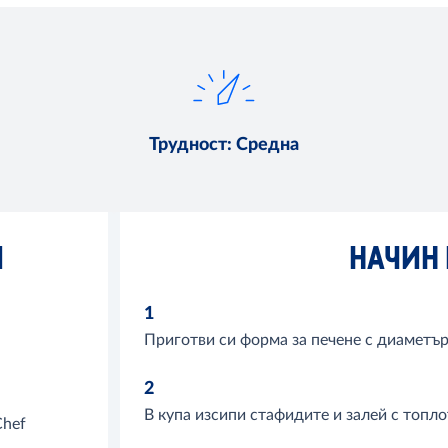
Трудност
:
Средна
И
НАЧИН 
1
Приготви си форма за печене с диаметър 
2
В купа изсипи стафидите и залей с топло
hef