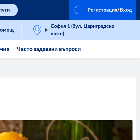
луги
Регистрация/Вход
София 1 (бул. Цариградско
омощ
шосе)
мия
Често задавани въпроси