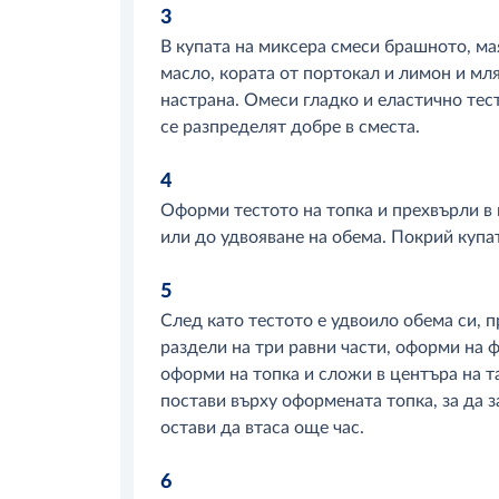
3
В купата на миксера смеси брашното, мая
масло, кората от портокал и лимон и мл
настрана. Омеси гладко и еластично тес
се разпределят добре в сместа.
4
Оформи тестото на топка и прехвърли в к
или до удвояване на обема. Покрий купат
5
След като тестото е удвоило обема си, пр
раздели на три равни части, оформи на 
оформи на топка и сложи в центъра на та
постави върху оформената топка, за да 
остави да втаса още час.
6