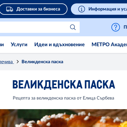
Доставки за бизнеса
Информация и ус
П
ни
Услуги
Идеи и вдъхновение
МЕТРО Акаде
 печива
Великденска паска
ВЕЛИКДЕНСКА ПАСКА
Рецепта за великденска паска от Елица Сърбева