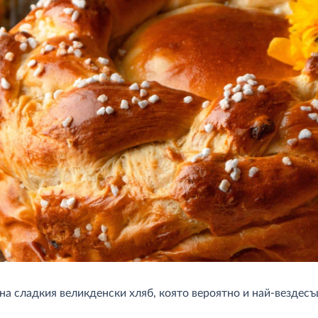
на сладкия великденски хляб, която вероятно и най-вездесъ