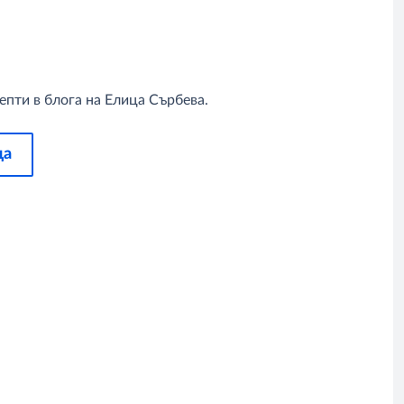
епти в блога на Елица Сърбева.
ца