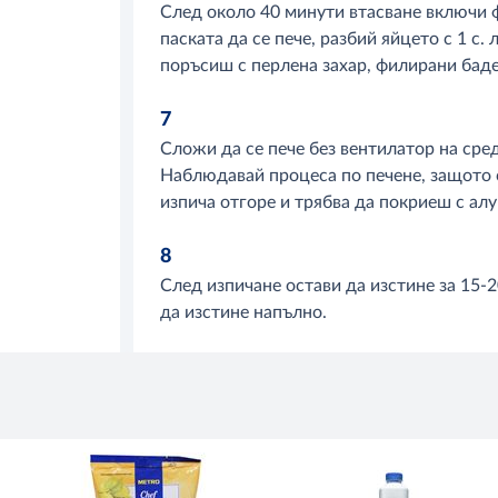
След около 40 минути втасване включи ф
паската да се пече, разбий яйцето с 1 с
поръсиш с перлена захар, филирани бадем
7
Сложи да се пече без вентилатор на сре
Наблюдавай процеса по печене, защото 
изпича отгоре и трябва да покриеш с алу
8
След изпичане остави да изстине за 15-
да изстине напълно.