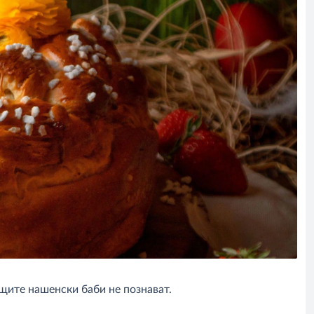
щите нашенски баби не познават.