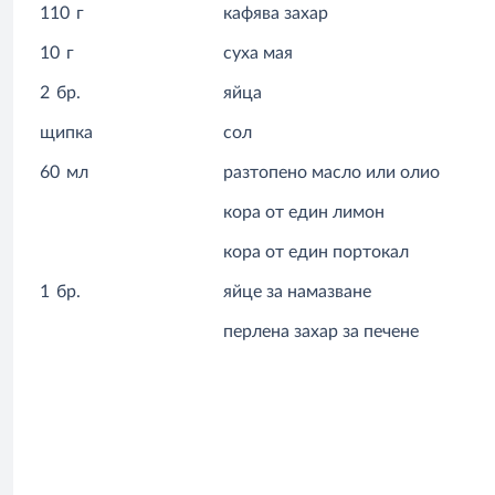
110
г
кафява захар
10
г
суха мая
2
бр.
яйца
щипка
сол
60
мл
разтопено масло или олио
кора от един лимон
кора от един портокал
1
бр.
яйце за намазване
перлена захар за печене