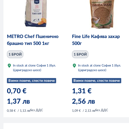
METRO Chef Пшенично
Fine Life Кафява захар
брашно тип 500 1кг
500г
1 БРОЙ
1 БРОЙ
In stock at clone София 1 (бул.
In stock at clone София 1 (бул.
Цариградско шосе)
Цариградско шосе)
Вземи повече, спести повече
Вземи повече, спести повече
0,70 €
1,31 €
1,37 лв
2,56 лв
без ДДС
без ДДС
0,58 €
/ 1,13 лв
1,09 €
/ 2,13 лв