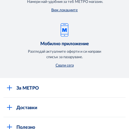
Намери най-удобния за теб МЕТРО магазин.
Виж локациите
Мобилно приложение
Разгледай актуалните оферти и си направи
списък за пазаруване.
Свали сега
За МЕТРО
Повече за нас
Доставки
Кариери
Вход в MShop
Отговорност и устойчиво развитие
Полезно