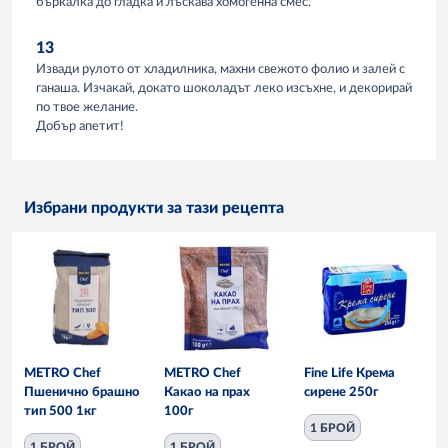
бъркалка до гладка и лъскава хомогенна смес.
13
Извади рулото от хладилника, махни свежото фолио и залей с
ганаша. Изчакай, докато шоколадът леко изсъхне, и декорирай
по твое желание.
Добър апетит!
Избрани продукти за тази рецепта
METRO Chef
METRO Chef
Fine Life Крема
Пшенично брашно
Какао на прах
сирене 250г
тип 500 1кг
100г
1 БРОЙ
1 БРОЙ
1 БРОЙ