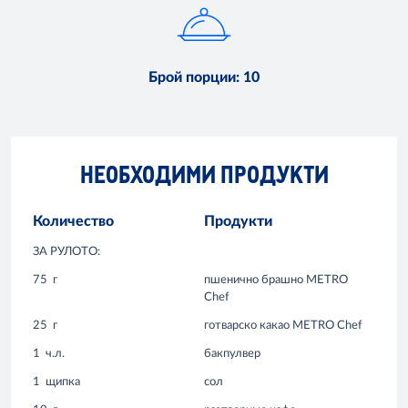
Брой порции
:
10
НЕОБХОДИМИ ПРОДУКТИ
Количество
Продукти
ЗА РУЛОТО:
75
г
пшенично брашно METRO
Chef
25
г
готварско какао METRO Chef
1
ч.л.
бакпулвер
1
щипка
сол