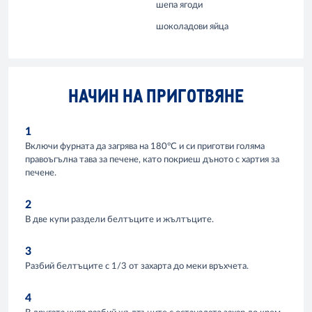
шепа ягоди
шоколадови яйца
НАЧИН НА ПРИГОТВЯНЕ
1
Включи фурната да загрява на 180°C и си приготви голяма
правоъгълна тава за печене, като покриеш дъното с хартия за
печене.
2
В две купи раздели белтъците и жълтъците.
3
Разбий белтъците с 1/3 от захарта до меки връхчета.
4