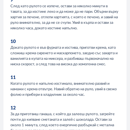
9
След като рулото се изпече, остави за няколко минути в
тавата, за да изстине леко и да може да не пари. Обърни върху
хартия за печене, отлепи хартията, с която е печено, и завий на
руло внимателно, за да не се счупи. Увий в кърпа и остави за
няколко часа, докато изстине напълно.
10
Докато рулото е във фурната и изстива, приготви крема, като
сложиш крема сиренето и маскарпонето, заедно със захарта и
ванилията в купата на миксера, и разбиваш първоначално на
ниска скорост, а след това на висока до хомогенна смес.
11
Когато рулото е напълно изстинало, внимателно развий и
намажи с крема отвътре. Навий обратно на руло, увий в свежо
фолио и прибери в хладилник за около час.
12
За да приготвиш ганаша, с който да залееш рулото, загрейте
почти до кипване сметаната и залей с шоколада. Остави за
около 1 минута, след което енергично разбъркай с метална