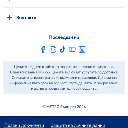
Общи условия за онлайн пазаруване в MShop
Новини
Стани клиент
Защита на лични данни в MShop
METRO AG
Контакти
Свържи се с нас
Често задавани въпроси
Последвай ни
Сертификати за качество и безопасност
Бюлетин
Цените, видими в сайта, отговарят на регалните в магазина.
След вписване в MShop, цените включват услугата по доставка.
Снимките са илюстративни, възможни са разлики. Динамична
информация като срок на годност, партида, дата на замразяване
и др. не е представителна за продукта.
© МЕТРО България 2026
Правни документи
Защита на личните данни