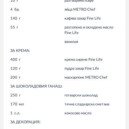
10
г
разтворимо кафе
4
бр.
яйца METRO Chef
140
г
кафява захар Fine Life
55
г
разтопено и охладено масло
Fine Life
ванилия
ЗА КРЕМА:
400
г
крема сирене Fine Life
120
г
пудра захар Fine Life
200
г
маскарпоне METRO Chef
ЗА ШОКОЛАДОВИЯ ГАНАШ:
250
г
готварски шоколад
170
мл
течна сладкарска сметана
1
с.л.
кокосово масло
ЗА ДЕКОРАЦИЯ: