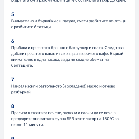
В другата купа разбий жълтъците с останалата захар до крем.
5
Внимателно и бъркайки с шпатула, смеси разбитите жълтъци
с разбитите белтъци.
6
Прибави и пресятото брашно с бакпулвер и солта. След това
добави пресятото какао и накрая разтворимото кафе. Бъркай
внимателно в една посока, за да не спадне обемът на
белтъците.
7
Накрая изсипи разтопеното (и охладено!) масло и отново
разбъркай.
8
Пресипи в тавата за печене, заравни и сложи да се пече в
предварително загрята фурна БЕЗ вентилатор на 180°C за
около 11 минути.