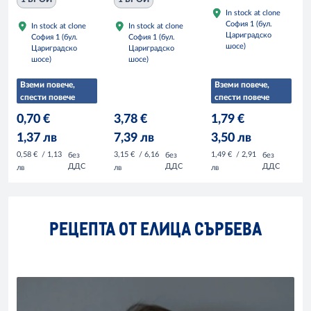
In stock at clone
София 1 (бул.
In stock at clone
In stock at clone
Цариградско
София 1 (бул.
София 1 (бул.
шосе)
Цариградско
Цариградско
шосе)
шосе)
Вземи повече,
Вземи повече,
спести повече
спести повече
0,70 €
3,78 €
1,79 €
1,37 лв
7,39 лв
3,50 лв
0,58 €
/ 1,13
3,15 €
/ 6,16
1,49 €
/ 2,91
без
без
без
ДДС
ДДС
ДДС
лв
лв
лв
РЕЦЕПТА ОТ ЕЛИЦА СЪРБЕВА