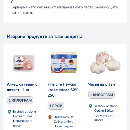
7
Сервирай, като сложиш от магданозеното песто, зеленчуците
и агнешкото.
Избрани продукти за тази рецепта:
Агнешки гърди с
Fine Life Немско
Чесън на глави
котлет ~1 кг
краве масло 82%
1 КИЛОГРАМ
250г
1 КИЛОГРАМ
1 БРОЙ
In stock at clone
София 1 (бул.
In stock at clone
Цариградско
София 1 (бул.
Unavailable at
шосе)
Цариградско
София 1 (бул.
шосе)
Цариградско