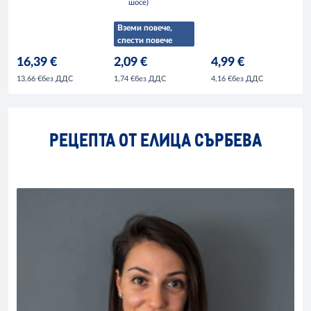
шосе)
Вземи повече,
спести повече
16,39 €
2,09 €
4,99 €
без ДДС
без ДДС
без ДДС
13,66 €
1,74 €
4,16 €
РЕЦЕПТА ОТ ЕЛИЦА СЪРБЕВА