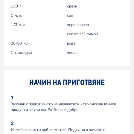
150
г
орехи
1
ч. л.
сол
1/3
ч. л.
черен пипер
сок от 1/2 лимон
20-30
мл
вода
1
скилидка
чесън
НАЧИН НА ПРИГОТВЯНЕ
1
Започни с приготвянето на маринатата, като смесиш всички
продукти в купичка. Разбъркай добре.
2
Измий и почисти добре месото. Подсуши и намажи с