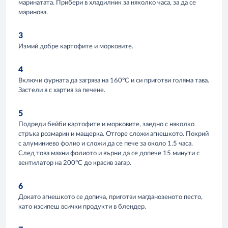
маринатата. Прибери в хладилник за няколко часа, за да се
маринова.
3
Измий добре картофите и морковите.
4
Включи фурната да загрява на 160°C и си приготви голяма тава.
Застели я с хартия за печене.
5
Подреди бейби картофите и морковите, заедно с няколко
стръка розмарин и мащерка. Отгоре сложи агнешкото. Покрий
с алуминиево фолио и сложи да се пече за около 1.5 часа.
След това махни фолиото и върни да се допече 15 минути с
вентилатор на 200°C до красив загар.
6
Докато агнешкото се допича, приготви магданозеното песто,
като изсипеш всички продукти в блендер.