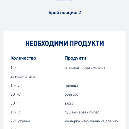
Брой порции
:
2
НЕОБХОДИМИ ПРОДУКТИ
Количество
Продукти
1
кг
агнешки гърди с котлет
За маринатата:
1
ч. л.
горчица
30
мл
соев сос
30
г
захар
1
ч. л.
пушен червен пипер
2-3
стръка
мащерка, накълцана на дребно