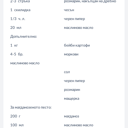
2-3
стръка
розмарин, накълцан на дребно
1
скилидка
чесън
1/3
ч. л.
черен пипер
20
мл
маслиново масло
Допълнително:
1
кг
бейби картофи
4-5
бр.
моркови
маслиново масло
сол
черен пипер
розмарин
мащерка
За магданозеното песто:
200
г
магданоз
100
мл
маслиново масло