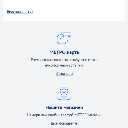
Виж повече тук
МЕТРО карта
Вземи своята карта за пазаруване сега в
няколко лесни стъпки.
Заяви сега
Нашите магазини
Намери най-удобния за теб МЕТРО магазин.
Виж локациите