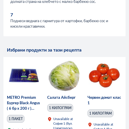
долната страна на хлебчето с малко барбекю сос.
7
Поднеси веднага с гарнитура от картофки, барбекю сос и
кисели краставички.
Избрани продукти за тази рецепта
METRO Premium
Салата Айсберг
Червен домат клас
Бургер Black Angus
1
1 КИЛОГРАМ
( 6 бр х 200 г )
1 КИЛОГРАМ
1200 г
1 ПАКЕТ
Unavailable at
София 1 (бул.
Unavailable at
Цариградско