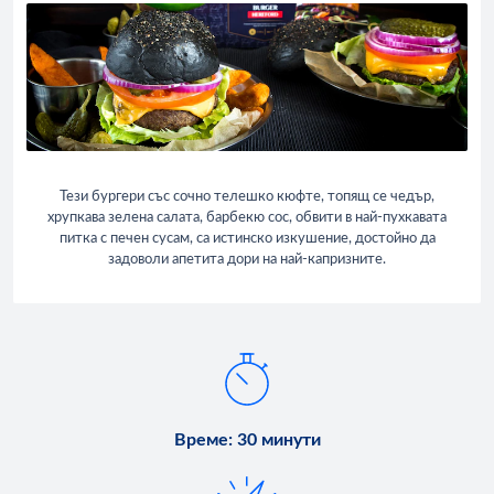
Тези бургери със сочно телешко кюфте, топящ се чедър,
хрупкава зелена салата, барбекю сос, обвити в най-пухкавата
питка с печен сусам, са истинско изкушение, достойно да
задоволи апетита дори на най-капризните.
Време
:
30 минути