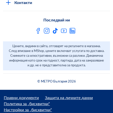
METRO AG
Контакти
Свържи се с нас
Често задавани въпроси
Последвай ни
Сертификати за качество и безопасност
Бюлетин
Цените, видими в сайта, отговарят на регалните в магазина.
След вписване в MShop, цените включват услугата по доставка.
Снимките са илюстративни, възможни са разлики. Динамична
информация като срок на годност, партида, дата на замразяване
и др. не е представителна за продукта.
© МЕТРО България 2026
Правни документи
Защита на личните данни
Политика за „бисквитки“
Настройки за „бисквитки“