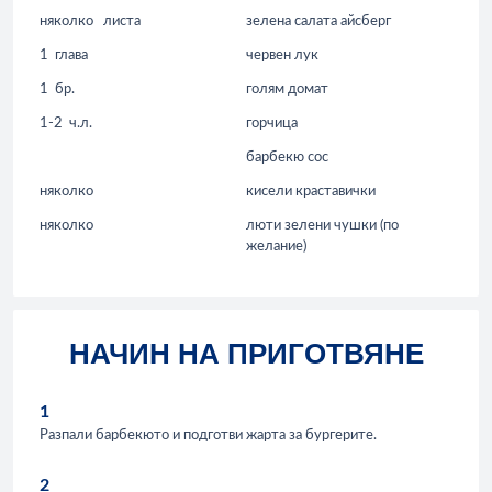
няколко
листа
зелена салата айсберг
1
глава
червен лук
1
бр.
голям домат
1-2
ч.л.
горчица
барбекю сос
няколко
кисели краставички
няколко
люти зелени чушки (по
желание)
НАЧИН НА ПРИГОТВЯНЕ
1
Разпали барбекюто и подготви жарта за бургерите.
2