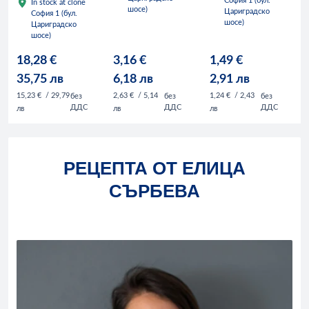
София 1 (бул.
In stock at clone
шосе)
Цариградско
София 1 (бул.
шосе)
Цариградско
шосе)
18,28 €
3,16 €
1,49 €
35,75 лв
6,18 лв
2,91 лв
15,23 €
/ 29,79
2,63 €
/ 5,14
1,24 €
/ 2,43
без
без
без
ДДС
ДДС
ДДС
лв
лв
лв
РЕЦЕПТА ОТ ЕЛИЦА
СЪРБЕВА