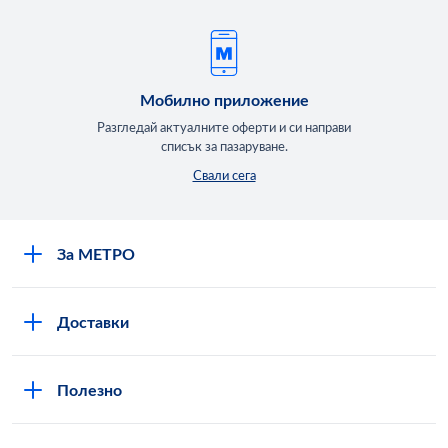
Мобилно приложение
Разгледай актуалните оферти и си направи
списък за пазаруване.
Свали сега
За МЕТРО
Повече за нас
Доставки
Кариери
Вход в MShop
Отговорност и устойчиво развитие
Полезно
Общи условия за онлайн пазаруване в MShop
Новини
Стани клиент
Защита на лични данни в MShop