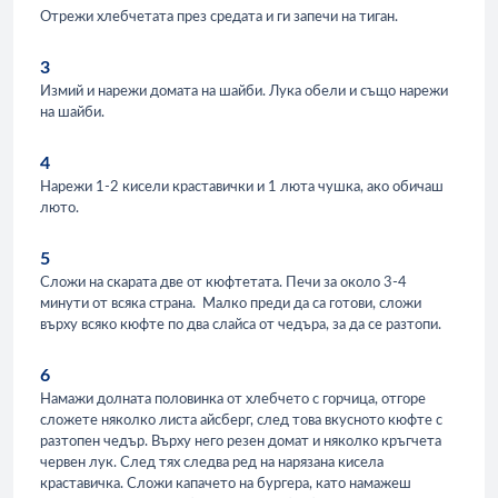
Отрежи хлебчетата през средата и ги запечи на тиган.
3
Измий и нарежи домата на шайби. Лука обели и също нарежи
на шайби.
4
Нарежи 1-2 кисели краставички и 1 люта чушка, ако обичаш
люто.
5
Сложи на скарата две от кюфтетата. Печи за около 3-4
минути от всяка страна. Малко преди да са готови, сложи
върху всяко кюфте по два слайса от чедъра, за да се разтопи.
6
Намажи долната половинка от хлебчето с горчица, отгоре
сложете няколко листа айсберг, след това вкусното кюфте с
разтопен чедър. Върху него резен домат и няколко кръгчета
червен лук. След тях следва ред на нарязана кисела
краставичка. Сложи капачето на бургера, като намажеш