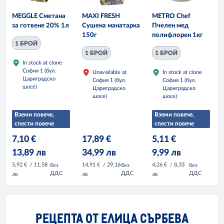
MEGGLE Сметана
MAXI FRESH
METRO Chef
за готвене 20% 1л
Сушена манатарка
Пчелен мед
150г
полифлорен 1кг
1 БРОЙ
1 БРОЙ
1 БРОЙ
In stock at clone
София 1 (бул.
Unavailable at
In stock at clone
Цариградско
София 1 (бул.
София 1 (бул.
шосе)
Цариградско
Цариградско
шосе)
шосе)
Вземи повече,
Вземи повече,
спести повече
спести повече
7,10 €
17,89 €
5,11 €
13,89 лв
34,99 лв
9,99 лв
5,92 €
/ 11,58
14,91 €
/ 29,16
4,26 €
/ 8,33
без
без
без
ДДС
ДДС
ДДС
лв
лв
лв
РЕЦЕПТА ОТ ЕЛИЦА СЪРБЕВА