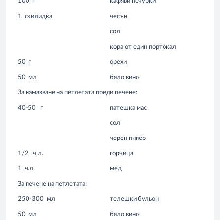
100
г
кафяви печурки
1
скилидка
чесън
сол
кора от един портокал
50
г
орехи
50
мл
бяло вино
За намазване на петлетата преди печене:
40-50
г
патешка мас
сол
черен пипер
1/2
ч.л.
горчица
1
ч.л.
мед
За печене на петлетата:
250-300
мл
телешки бульон
50
мл
бяло вино