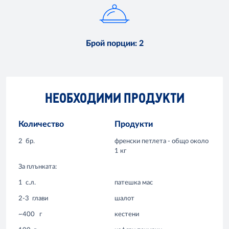
Брой порции
:
2
НЕОБХОДИМИ ПРОДУКТИ
Количество
Продукти
2
бр.
френски петлета - общо около
1 кг
За плънката:
1
с.л.
патешка мас
2-3
глави
шалот
~400
г
кестени