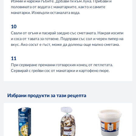
Измий и нарежи гъбите. Добави ги към лука. Прибави и
половината от водата с манатарките, както и самите
манатарки. Изхвърли останалата вода.
10
Свали от огъня и пасирай заедно със сметаната. Накрая изсипи
и соса от тавата за готвене. Подправи със сол и черен пипер на
вкус. Ако сосът е гъст, може да долееш още малко сметана.
11
При сервиране премахни готварския конец от петлетата.
Сервирай с грейви сос от манатарки и картофено пюре.
Избрани продукти за тази рецепта