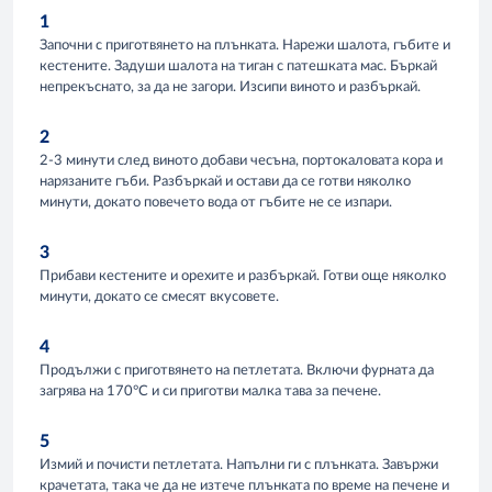
1
Започни с приготвянето на плънката. Нарежи шалота, гъбите и
кестените. Задуши шалота на тиган с патешката мас. Бъркай
непрекъснато, за да не загори. Изсипи виното и разбъркай.
2
2-3 минути след виното добави чесъна, портокаловата кора и
нарязаните гъби. Разбъркай и остави да се готви няколко
минути, докато повечето вода от гъбите не се изпари.
3
Прибави кестените и орехите и разбъркай. Готви още няколко
минути, докато се смесят вкусовете.
4
Продължи с приготвянето на петлетата. Включи фурната да
загрява на 170°С и си приготви малка тава за печене.
5
Измий и почисти петлетата. Напълни ги с плънката. Завържи
крачетата, така че да не изтече плънката по време на печене и