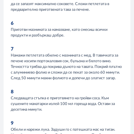
да се запазят максимално соковете. Сложи петлетата в
предварително приготвената тава за печене.
6
Приготви мазнината за намазване, като смесиш всички
продукти и разбъркаш добре.
7
Намажи петлетата обилно с мазнината с мед. В тавичката за
печене изсипи портокаловия сок, бульона и бялото вино.
Течността трябва да покрива дъното на тавата. Покрий плътно
с алуминиево фолио и сложи да се пекат за около 60 минути.
След 50 минути махни фолиото и допечи до златист загар.
8
Следващата стъпка е приготвянето на грейви соса. Към
сушените манатарки излей 100 мл гореща вода. Остави за
десетина минути.
9
Обели и нарежи лука. Задуши го с патешката мас на тиган.