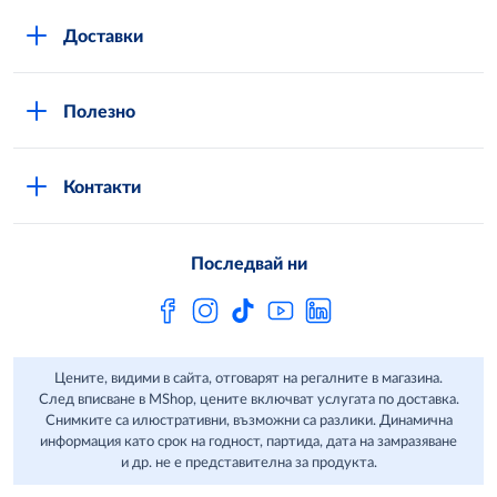
Повече за нас
Доставки
Кариери
Вход в MShop
Отговорност и устойчиво развитие
Полезно
Общи условия за онлайн пазаруване в MShop
Новини
Стани клиент
Защита на лични данни в MShop
METRO AG
Контакти
Свържи се с нас
Често задавани въпроси
Последвай ни
Сертификати за качество и безопасност
Бюлетин
Цените, видими в сайта, отговарят на регалните в магазина.
След вписване в MShop, цените включват услугата по доставка.
Снимките са илюстративни, възможни са разлики. Динамична
информация като срок на годност, партида, дата на замразяване
и др. не е представителна за продукта.