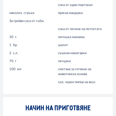
сока от един портокал
няколко
стръка
прясна мащерка
За грейви соса от гъби:
сока от печене на петлетата
30
г.
патешка мазнина
1
бр.
шалот
2
с.л.
сушени манатарки
70
г
печурки
100
мл
сметана за готвене на
животинска основа
сол, черен пипер на вкус
НАЧИН НА ПРИГОТВЯНЕ