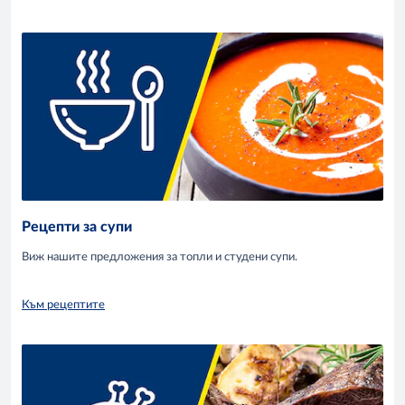
Рецепти за супи
Виж нашите предложения за топли и студени супи.
Към рецептите