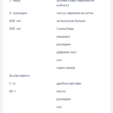
1
чаша
целина глава, нарязана на
кубчета
3
скилидки
чесън, нарязани на ситно
600
мл
зеленчуков бульон
300
мл
тъмна бира
мащерка
розмарин
дафинов лист
сол
черен пипер
За картофите:
1
кг
дребни картофи
60
г
масло
розмарин
сол