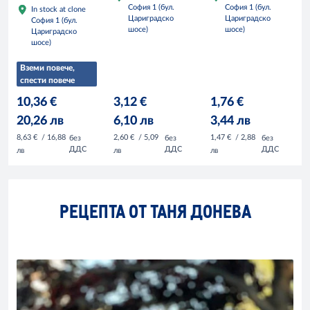
София 1 (бул.
София 1 (бул.
In stock at clone
Цариградско
Цариградско
София 1 (бул.
шосе)
шосе)
Цариградско
шосе)
Вземи повече,
спести повече
10,36 €
3,12 €
1,76 €
20,26 лв
6,10 лв
3,44 лв
8,63 €
/ 16,88
2,60 €
/ 5,09
1,47 €
/ 2,88
без
без
без
ДДС
ДДС
ДДС
лв
лв
лв
РЕЦЕПТА ОТ ТАНЯ ДОНЕВА