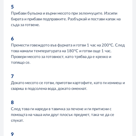
5
Прибави бульона и върни месото при зеленчуците. Изсипи
бирата и прибави подправките. Разбъркай и постави капак на
съда за готвене.
6
Премести говеждото във фурната и готви 1 час на 200°С. След
това намали температурата на 180°С и готви още 1 час.
Провери месото за готовност, като трябва да е крехко и
топящо се.
7
Докато месото се готви, приготви картофите, като ги измиеш и
свариш в подсолена вода, докато омекнат.
8
След това ги нареди в тавичка за печене и ги притисни с
помощта на чаша или друг плосък предмет, така че да се
спукат.
9