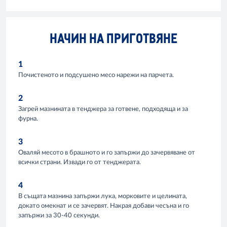
НАЧИН НА ПРИГОТВЯНЕ
1
Почистеното и подсушено месо нарежи на парчета.
2
Загрей мазнината в тенджера за готвене, подходяща и за
фурна.
3
Оваляй месото в брашното и го запържи до зачервяване от
всички страни. Извади го от тенджерата.
4
В същата мазнина запържи лука, морковите и целината,
докато омекнат и се зачервят. Накрая добави чесъна и го
запържи за 30-40 секунди.