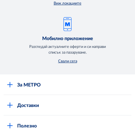
Виж локациите
Мобилно приложение
Разгледай актуалните оферти и си направи
списък за пазаруване.
Свали сега
За МЕТРО
Повече за нас
Доставки
Кариери
Вход в MShop
Отговорност и устойчиво развитие
Полезно
Общи условия за онлайн пазаруване в MShop
Новини