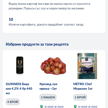
Върху всеки картоф постави по малко масло и стръкчета
розмарин. Поръси със сол и черен пипер по желание.
10
Изпечи картофите, докато придобият златист загар.
Избрани продукти за тази рецепта
GUINNESS Бира
Кромид лук
METRO Chef
кен 4.2% 4 бр 440
мрежа ~2кг
Моркови 1кг
мл
1 КАШОН
1 БРОЙ
4 БРОЙ
In stock at clone
In stock at clone