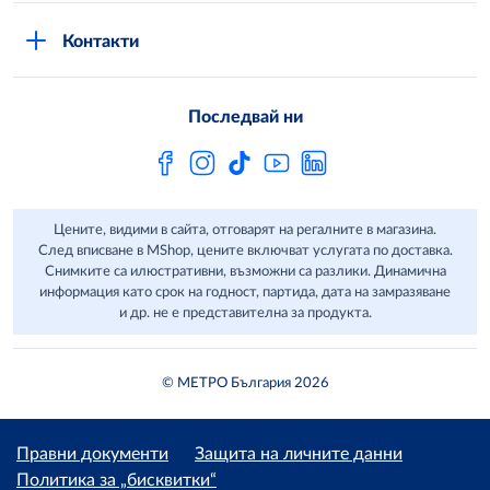
Стани клиент
Защита на лични данни в MShop
METRO AG
Контакти
Свържи се с нас
Често задавани въпроси
Последвай ни
Сертификати за качество и безопасност
Бюлетин
Цените, видими в сайта, отговарят на регалните в магазина.
След вписване в MShop, цените включват услугата по доставка.
Снимките са илюстративни, възможни са разлики. Динамична
информация като срок на годност, партида, дата на замразяване
и др. не е представителна за продукта.
© МЕТРО България 2026
Правни документи
Защита на личните данни
Политика за „бисквитки“