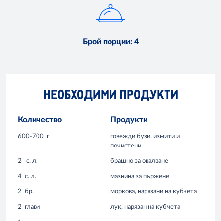
Брой порции
:
4
НЕОБХОДИМИ ПРОДУКТИ
Количество
Продукти
600-700
г
говежди бузи, измити и
почистени
2
с. л.
брашно за овалване
4
с. л.
мазнина за пържене
2
бр.
моркова, нарязани на кубчета
2
глави
лук, нарязан на кубчета