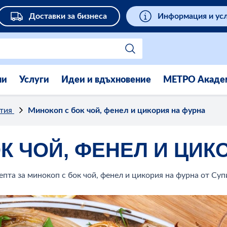
Доставки за бизнеса
Информация и ус
ни
Услуги
Идеи и вдъхновение
МЕТРО Акаде
стия
Минокоп с бок чой, фенел и цикория на фурна
К ЧОЙ, ФЕНЕЛ И ЦИК
епта за минокоп с бок чой, фенел и цикория на фурна от Суп