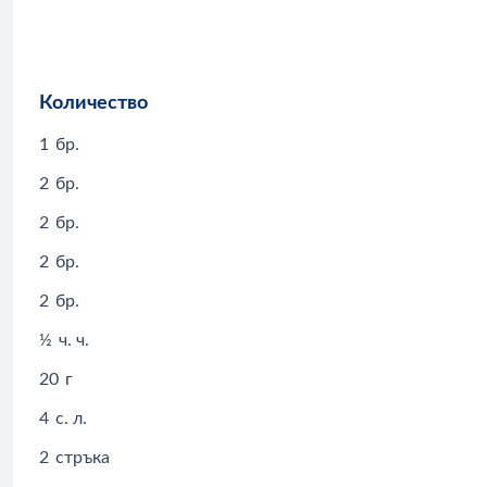
Количество
1
бр.
2
бр.
2
бр.
2
бр.
2
бр.
½
ч. ч.
20
г
4
с. л.
2
стръка