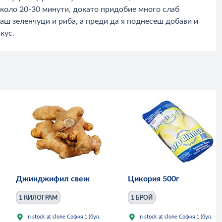
 около 20-30 минути, докато придобие много слаб
раш зеленчуци и риба, а преди да я поднесеш добави и
кус.
Джинджифил свеж
Цикория 500г
1 КИЛОГРАМ
1 БРОЙ
In stock at clone София 1 (бул.
In stock at clone София 1 (бул.