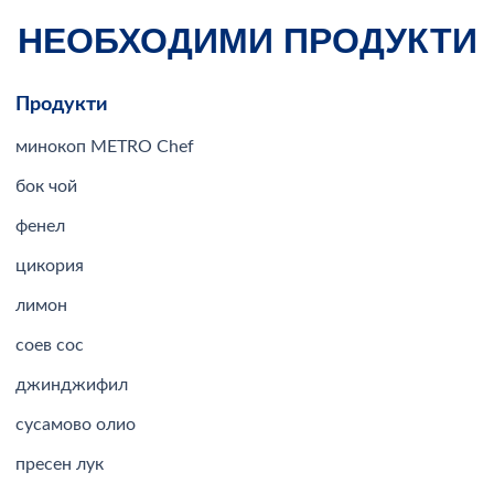
НЕОБХОДИМИ ПРОДУКТИ
Продукти
минокоп METRO Chef
бок чой
фенел
цикория
лимон
соев сос
джинджифил
сусамово олио
пресен лук