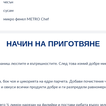
чесън
сусам
микро фенел METRO Chef
НАЧИН НА ПРИГОТВЯНЕ
траниш люспите и вътрешностите. След това измий добре ми
а, бок чоя и цикорията на едри парчета. Добави почистения
 и овкуси всички продукти добре и ги разпредели равномерн
его ½ лимон нарязан на филийки и постави рибата върху зе