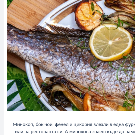
Минокоп, бок чой, фенел и цикория влезли в една фур
или на ресторанта си. А минокопа знаеш къде да нам