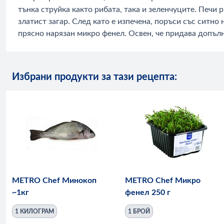
тънка струйка както рибата, така и зеленчуците. Печи
златист загар. След като е изпечена, поръси със ситно
прясно нарязан микро фенел. Освен, че придава допълн
Избрани продукти за тази рецепта:
METRO Chef Минокоп
METRO Chef Микро
~1кг
фенел 250 г
1 КИЛОГРАМ
1 БРОЙ