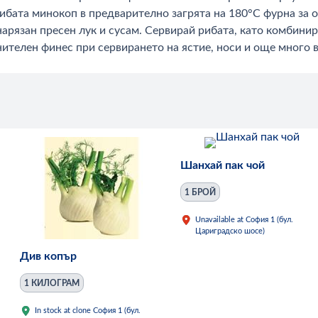
 рибата минокоп в предварително загрята на 180°С фурна за
 нарязан пресен лук и сусам. Сервирай рибата, като комбини
ителен финес при сервирането на ястие, носи и още много в
Шанхай пак чой
1 БРОЙ
Unavailable at София 1 (бул.
Цариградско шосе)
Див копър
1 КИЛОГРАМ
In stock at clone София 1 (бул.