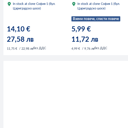
In stock at clone София 1 (бул.
In stock at clone София 1 (бул.
Цариградско шосе)
Цариградско шосе)
Вземи повече, спести повече
14,10 €
5,99 €
27,58 лв
11,72 лв
без ДДС
без ДДС
11,75 €
/ 22,98 лв
4,99 €
/ 9,76 лв