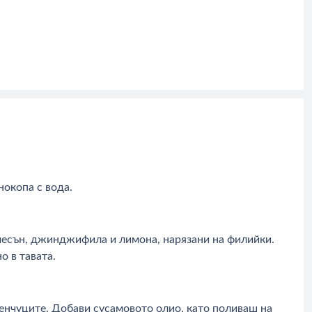
нокопа с вода.
 чесън, джинджифила и лимона, нарязани на филийки.
о в тавата.
ленчуците. Добави сусамовото олио, като поливаш на