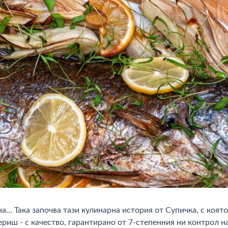
на… Така започва тази кулинарна история от Супичка, с коя
ериш - с качество, гарантирано от 7-степенния ни контрол н