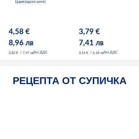
Цариградско шосе)
4,58 €
3,79 €
8,96 лв
7,41 лв
без ДДС
без ДДС
3,82 €
/ 7,47 лв
3,16 €
/ 6,18 лв
РЕЦЕПТА ОТ СУПИЧКА