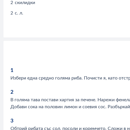
2
скилидки
2
с. л.
1
Избери една средно голяма риба. Почисти я, като отс
2
В голяма тава постави хартия за печене. Нарежи фенел
Добави сока на половин лимон и соевия сос. Разбъркай
3
Обтрий рибата със сол, посоли и коремчето. Сложи в н