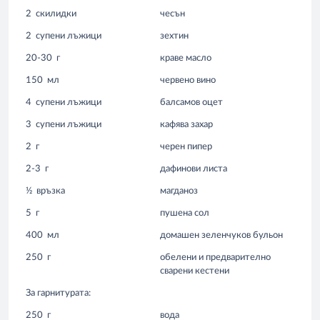
2
скилидки
чесън
2
супени лъжици
зехтин
20-30
г
краве масло
150
мл
червено вино
4
супени лъжици
балсамов оцет
3
супени лъжици
кафява захар
2
г
черен пипер
2-3
г
дафинови листа
½
връзка
магданоз
5
г
пушена сол
400
мл
домашен зеленчуков бульон
250
г
обелени и предварително
сварени кестени
За гарнитурата:
250
г
вода