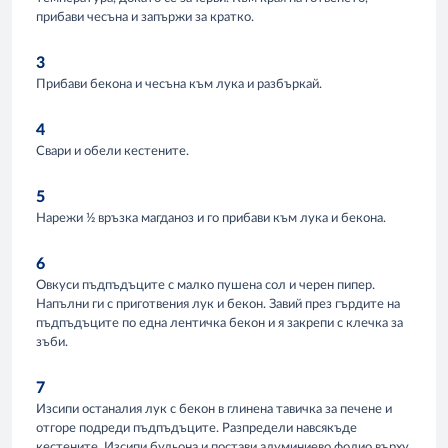
прибави чесъна и запържи за кратко.
3
Прибави бекона и чесъна към лука и разбъркай.
4
Свари и обели кестените.
5
Нарежи ½ връзка магданоз и го прибави към лука и бекона.
6
Овкуси пъдпъдъците с малко пушена сол и черен пипер.
Напълни ги с приготвения лук и бекон. Завий през гърдите на
пъдпъдъците по една лентичка бекон и я закрепи с клечка за
зъби.
7
Изсипи останалия лук с бекон в глинена тавичка за печене и
отгоре подреди пъдпъдъците. Разпредели навсякъде
кестените. Изсипи бульона и постави алуминиево фолио върху