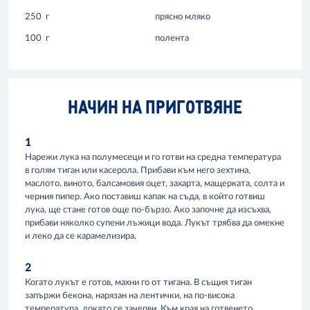
250
г
прясно мляко
100
г
полента
НАЧИН НА ПРИГОТВЯНЕ
1
Нарежи лука на полумесеци и го готви на средна температура
в голям тиган или касерола. Прибави към него зехтина,
маслото, виното, балсамовия оцет, захарта, мащерката, солта и
черния пипер. Ако поставиш капак на съда, в който готвиш
лука, ще стане готов още по-бързо. Ако започне да изсъхва,
прибави няколко супени лъжици вода. Лукът трябва да омекне
и леко да се карамелизира.
2
Когато лукът е готов, махни го от тигана. В същия тиган
запържи бекона, нарязан на лентички, на по-висока
температура, докато се зачерви. Към края на готвенето,