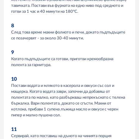
тавичката. Постави във фурната на едно ниво под средното и
готви за 1 час и 40 минути на 180°С.
8
След това време махни фолиото и печи, докато пъдпъдъците
се позачервят - за около 30-40 минути.
9
Когато пъдпъдъците са готови, приготви кремообразна
полента за гарнитура.
10
Постави водата и млякото в касерола и овкуси със сол и
мащерка. Когато водата заври, започни да добавяш от
полентата по малко, като разбъркваш непрекъснато с телена
бъркалка. Вари полентата, докато се сгъсти. Махни от
котлона, прибави 1 супена лъжица масло и овкуси с черен
пипер и малко пушена сол.
11
Сервирай, като поставиш на дъното на чинията порция