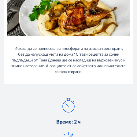
Искаш да се пренесеш в атмосферата на изискан ресторант,
без да напускаш уюта на дома? С тази рецепта за сочни
пъдпъдъци от Таня Донева ще се насладиш на върховен вкус и
зимно насторение. А овациите от семейството или приятелите
са гарантирани.
Време
:
2 ч