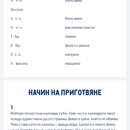
⅓
ч. ч.
бяло вино
За соса:
½
ч. ч.
бяло вино
⅓
ч. ч.
маслиново масло
1
бр.
лимон
6
бр.
филета аншоа
3
с. л.
каперси
½
връзка
магданоз
НАЧИН НА ПРИГОТВЯНЕ
1
Избери почистени калмари туби. Най-често калмарите имат
нужда единствено да отстраниш фината ципа, която ги обвива.
Това става като ги залееш с вряща вода. Ципата е много фина,