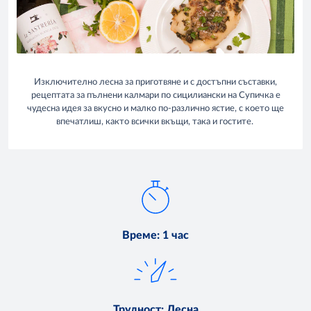
Изключително лесна за приготвяне и с достъпни съставки,
рецептата за пълнени калмари по сицилиански на Супичка е
чудесна идея за вкусно и малко по-различно ястие, с което ще
впечатлиш, както всички вкъщи, така и гостите.
Време
:
1 час
Трудност
:
Лесна