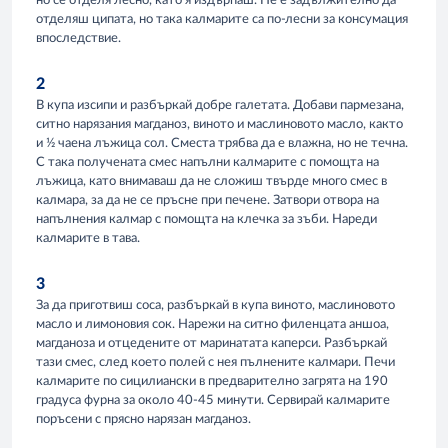
но се отделя лесно, като я издърпаш. Не е задължително да
отделяш ципата, но така калмарите са по-лесни за консумация
впоследствие.
2
В купа изсипи и разбъркай добре галетата. Добави пармезана,
ситно нарязания магданоз, виното и маслиновото масло, както
и ½ чаена лъжица сол. Сместа трябва да е влажна, но не течна.
С така получената смес напълни калмарите с помощта на
лъжица, като внимаваш да не сложиш твърде много смес в
калмара, за да не се пръсне при печене. Затвори отвора на
напълнения калмар с помощта на клечка за зъби. Нареди
калмарите в тава.
3
За да приготвиш соса, разбъркай в купа виното, маслиновото
масло и лимоновия сок. Нарежи на ситно филенцата аншоа,
магданоза и отцедените от маринатата каперси. Разбъркай
тази смес, след което полей с нея пълнените калмари. Печи
калмарите по сицилиански в предварително загрята на 190
градуса фурна за около 40-45 минути. Сервирай калмарите
поръсени с прясно нарязан магданоз.