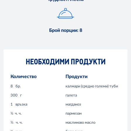
Брой порции
:
8
НЕОБХОДИМИ ПРОДУКТИ
Количество
Продукти
8
бр.
калмари (средно големи) туби
300
г
галета
1
връзка
магданоз
½
ч. ч.
пармезан
⅓
ч. ч.
маслиново масло