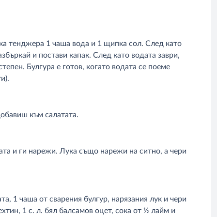
лка тенджера 1 чаша вода и 1 щипка сол. След като
азбъркай и постави капак. След като водата заври,
степен. Булгура е готов, когато водата се поеме
и).
 добавиш към салатата.
та и ги нарежи. Лука също нарежи на ситно, а чери
та, 1 чаша от сварения булгур, нарязания лук и чери
тин, 1 с. л. бял балсамов оцет, сока от ½ лайм и