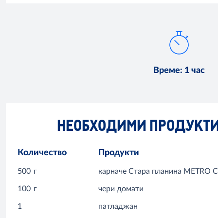
Време
:
1 час
НЕОБХОДИМИ ПРОДУКТ
Количество
Продукти
500
г
карначе Стара планина METRO 
100
г
чери домати
1
патладжан