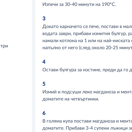
Изпечи за 30-40 минути на 190°С.
3
Докато карначето се пече, постави в ма
водата заври, прибави измития булгур, р
намали котлона на 1 или на най-ниската 
 три
напълно от него (след около 20-25 минут
4
Остави булгура за изстине, преди да го
5
Измий и подсуши леко магданоза и мента
доматите на четвъртинки.
6
В голяма купа постави магданоза и мента
доматите. Прибави 3-4 супени лъжици зех