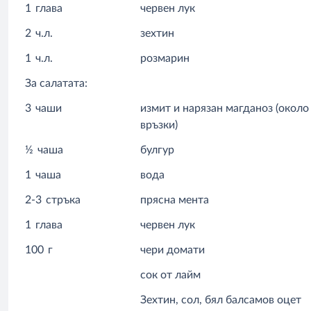
1
глава
червен лук
2
ч.л.
зехтин
1
ч.л.
розмарин
За салатата:
3
чаши
измит и нарязан магданоз (около
връзки)
½
чаша
булгур
1
чаша
вода
2-3
стръка
прясна мента
1
глава
червен лук
100
г
чери домати
сок от лайм
Зехтин, сол, бял балсамов оцет