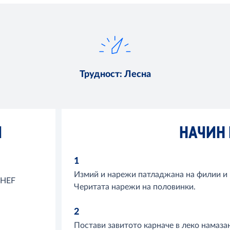
Трудност
:
Лесна
И
НАЧИН 
1
Измий и нарежи патладжана на филии и 
CHEF
Черитата нарежи на половинки.
2
Постави завитото карначе в леко намаза