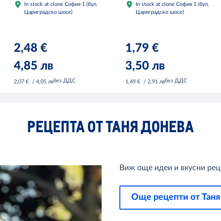
In stock at clone София 1 (бул.
In stock at clone София 1 (бул.
Цариградско шосе)
Цариградско шосе)
2,48 €
1,79 €
4,85 лв
3,50 лв
без ДДС
без ДДС
2,07 €
/ 4,05 лв
1,49 €
/ 2,91 лв
РЕЦЕПТА ОТ ТАНЯ ДОНЕВА
Виж още идеи и вкусни реце
Още рецепти от Таня