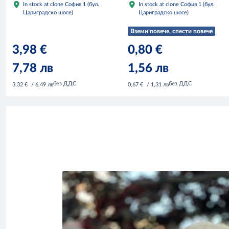
In stock at clone София 1 (бул.
In stock at clone София 1 (бул.
Цариградско шосе)
Цариградско шосе)
Вземи повече, спести повече
3,98 €
0,80 €
7,78 лв
1,56 лв
без ДДС
без ДДС
3,32 €
/ 6,49 лв
0,67 €
/ 1,31 лв