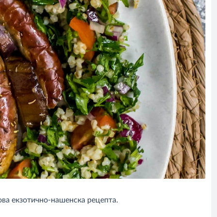
това екзотично-нашенска рецепта.