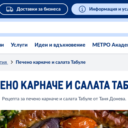
Доставки за бизнеса
Информация и ус
ни
Услуги
Идеи и вдъхновение
МЕТРО Акаде
стия
Печено карначе и салата Табуле
ЕНО КАРНАЧЕ И САЛАТА ТА
Рецепта за печено карначе и салата Табуле от Таня Донева.