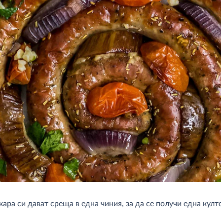
кара си дават среща в една чиния, за да се получи една кул