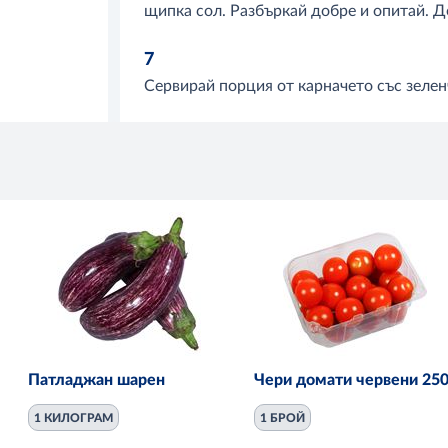
щипка сол. Разбъркай добре и опитай. Д
7
Сервирай порция от карначето със зеленч
Патладжан шарен
Чери домати червени 250
1 КИЛОГРАМ
1 БРОЙ