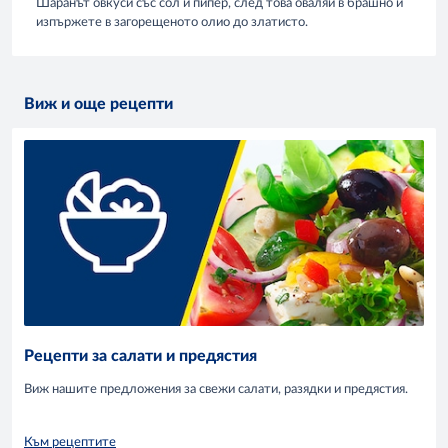
Шаранът овкуси със сол и пипер, след това оваляй в брашно и
изпържете в загорещеното олио до златисто.
Виж и още рецепти
Рецепти за салати и предястия
Виж нашите предложения за свежи салати, разядки и предястия.
Към рецептите