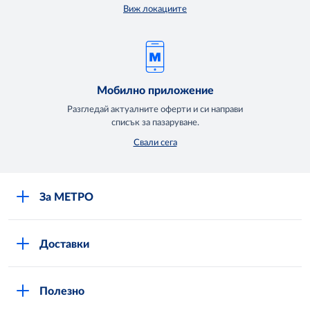
Виж локациите
Мобилно приложение
Разгледай актуалните оферти и си направи
списък за пазаруване.
Свали сега
За МЕТРО
Повече за нас
Доставки
Кариери
Вход в MShop
Отговорност и устойчиво развитие
Полезно
Общи условия за онлайн пазаруване в MShop
Новини