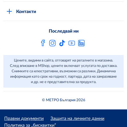
Стани клиент
Защита на лични данни в MShop
METRO AG
Контакти
Свържи се с нас
Често задавани въпроси
Последвай ни
Сертификати за качество и безопасност
Бюлетин
Цените, видими в сайта, отговарят на регалните в магазина.
След вписване в MShop, цените включват услугата по доставка.
Снимките са илюстративни, възможни са разлики. Динамична
информация като срок на годност, партида, дата на замразяване
и др. не е представителна за продукта.
© МЕТРО България 2026
Правни документи
Защита на личните данни
Политика за „бисквитки“