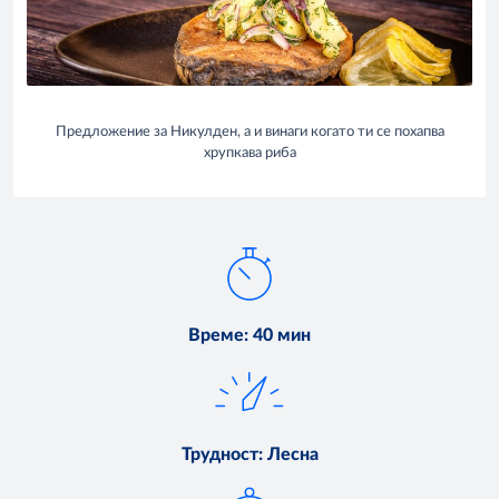
Предложение за Никулден, а и винаги когато ти се похапва
хрупкава риба
Време
:
40 мин
Трудност
:
Лесна