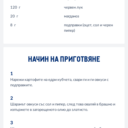
120
г
червен лук
20
г
магданоз
8
г
подправки (оцет, сол и черен
пипер)
НАЧИН НА ПРИГОТВЯНЕ
1
Нарежи картофите на едри кубчета, свари ги и ги овкуси с
подправките.
2
Шаранът овкуси със сол и пипер, след това оваляй в брашно и
изпържете в загорещеното олио до златисто.
3