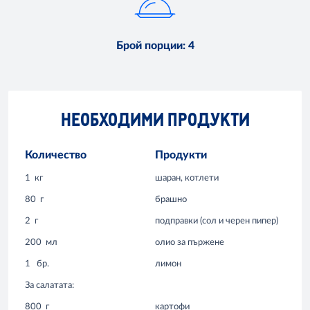
Брой порции
:
4
НЕОБХОДИМИ ПРОДУКТИ
Количество
Продукти
1
кг
шаран, котлети
80
г
брашно
2
г
подправки (сол и черен пипер)
200
мл
олио за пържене
1
бр.
лимон
За салатата:
800
г
картофи