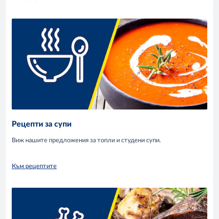
Рецепти за супи
Виж нашите предложения за топли и студени супи.
Към рецептите