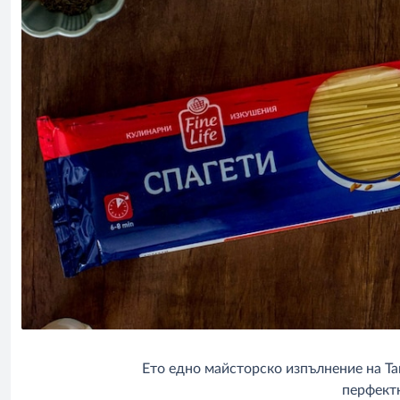
Ето едно майсторско изпълнение на Тан
перфектн