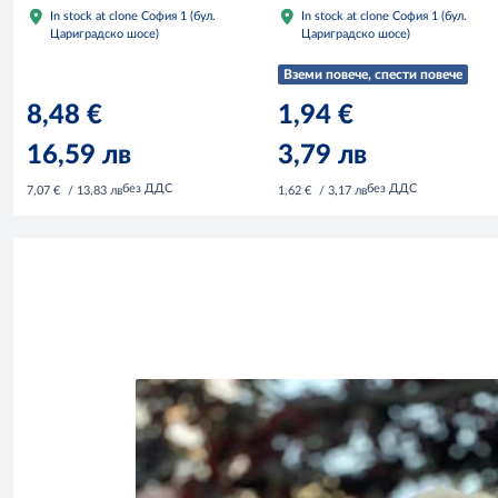
In stock at clone София 1 (бул.
In stock at clone София 1 (бул.
Цариградско шосе)
Цариградско шосе)
Вземи повече, спести повече
8,48 €
1,94 €
16,59 лв
3,79 лв
без ДДС
без ДДС
7,07 €
/ 13,83 лв
1,62 €
/ 3,17 лв