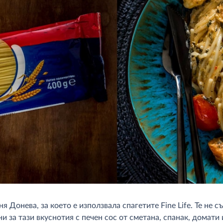
я Донева, за което е използвала спагетите Fine Life. Те не 
и за тази вкуснотия с печен сос от сметана, спанак, домати 