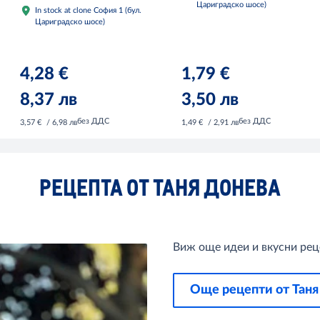
Цариградско шосе)
In stock at clone София 1 (бул.
Цариградско шосе)
4,28 €
1,79 €
8,37 лв
3,50 лв
без ДДС
без ДДС
3,57 €
/ 6,98 лв
1,49 €
/ 2,91 лв
РЕЦЕПТА ОТ ТАНЯ ДОНЕВА
Виж още идеи и вкусни реце
Още рецепти от Таня