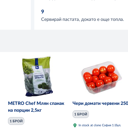
9
Сервирай пастата, докато е още топла.
METRO Chef Млян спанак
Чери домати червени 250
на порции 2,5кг
1 БРОЙ
1 БРОЙ
In stock at clone София 1 (бул.