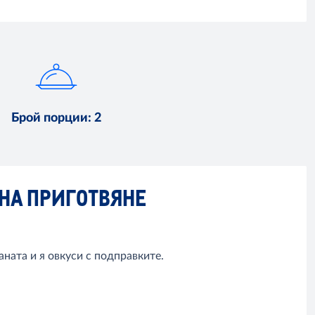
Брой порции
:
2
НА ПРИГОТВЯНЕ
ната и я овкуси с подправките.