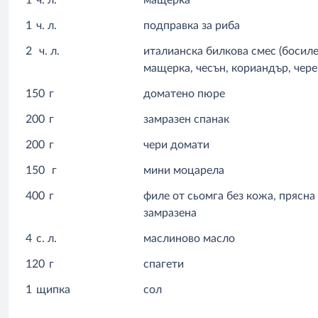
1
ч. л.
мащерка
1
ч. л.
подправка за риба
2
ч. л.
италианска билкова смес (босиле
мащерка, чесън, кориандър, чере
150
г
доматено пюре
200
г
замразен спанак
200
г
чери домати
150
г
мини моцарела
400
г
филе от сьомга без кожа, прясна
замразена
4
с. л.
маслиново масло
120
г
спагети
1
щипка
сол