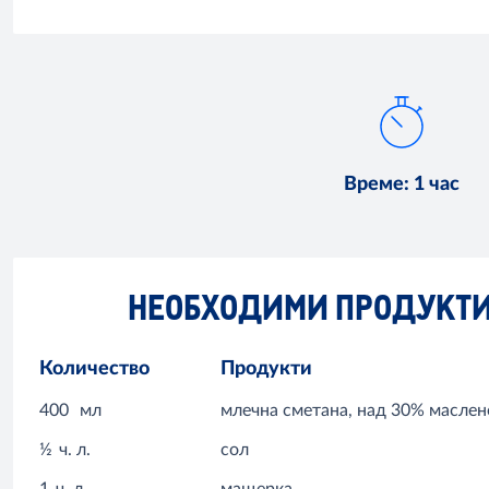
Време
:
1 час
НЕОБХОДИМИ ПРОДУКТ
Количество
Продукти
400
мл
млечна сметана, над 30% маслен
½
ч. л.
сол