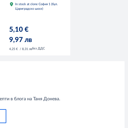
In stock at clone София 1 (бул.
Цариградско шосе)
5,10 €
9,97 лв
без ДДС
4,25 €
/ 8,31 лв
пти в блога на Таня Донева.