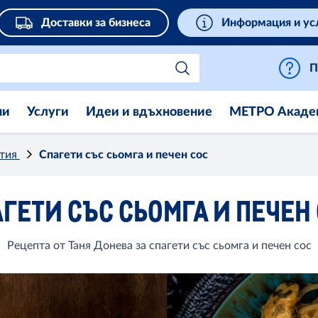
Доставки за бизнеса
Информация и ус
П
ни
Услуги
Идеи и вдъхновение
МЕТРО Акаде
стия
Спагети със сьомга и печен сос
ГЕТИ СЪС СЬОМГА И ПЕЧЕН
Рецепта от Таня Донева за спагети със сьомга и печен сос