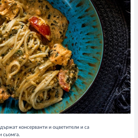
съдържат консерванти и оцветители и са
и сьомга.