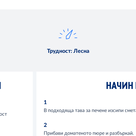
Трудност
:
Лесна
И
НАЧИН 
1
В подходяща тава за печене изсипи смета
ост
2
Прибави доматеното пюре и разбъркай.