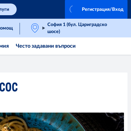
луги
Регистрация/Вход
София 1 (бул. Цариградско
омощ
шосе)
мия
Често задавани въпроси
 СОС