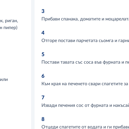
3
Прибави спанака, доматите и моцарелата
к, риган,
н пипер)
4
Отгоре постави парчетата сьомга и гарн
5
Постави тавата със соса във фурната и п
6
 или
Към края на печенето свари спагетите за
7
Извади печения сос от фурната и накъсай
8
Отцеди спагетите от водата и ги прибави