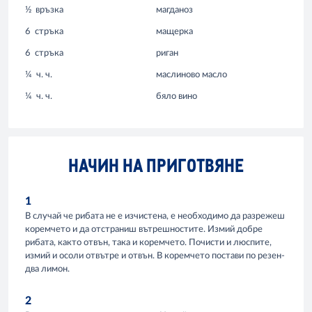
½
връзка
магданоз
6
стръка
мащерка
6
стръка
риган
¼
ч. ч.
маслиново масло
¼
ч. ч.
бяло вино
НАЧИН НА ПРИГОТВЯНЕ
1
В случай че рибата не е изчистена, е необходимо да разрежеш
коремчето и да отстраниш вътрешностите. Измий добре
рибата, както отвън, така и коремчето. Почисти и люспите,
измий и осоли отвътре и отвън. В коремчето постави по резен-
два лимон.
2