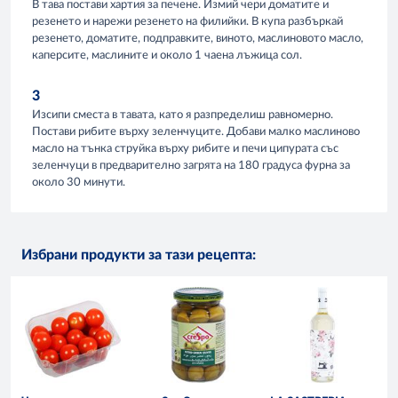
В тава постави хартия за печене. Измий чери доматите и
резенето и нарежи резенето на филийки. В купа разбъркай
резенето, доматите, подправките, виното, маслиновото масло,
каперсите, маслините и около 1 чаена лъжица сол.
3
Изсипи сместа в тавата, като я разпределиш равномерно.
Постави рибите върху зеленчуците. Добави малко маслиново
масло на тънка струйка върху рибите и печи ципурата със
зеленчуци в предварително загрята на 180 градуса фурна за
около 30 минути.
Избрани продукти за тази рецепта: