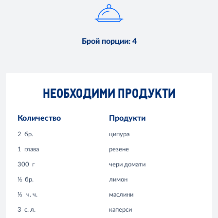
Брой порции
:
4
НЕОБХОДИМИ ПРОДУКТИ
Количество
Продукти
2
бр.
ципура
1
глава
резене
300
г
чери домати
½
бр.
лимон
⅓
ч. ч.
маслини
3
с. л.
каперси