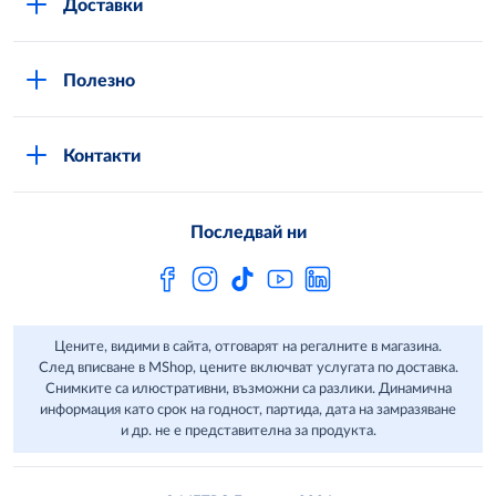
Доставки
Кариери
Вход в MShop
Отговорност и устойчиво развитие
Полезно
Общи условия за онлайн пазаруване в MShop
Новини
Стани клиент
Защита на лични данни в MShop
METRO AG
Контакти
Свържи се с нас
Често задавани въпроси
Последвай ни
Сертификати за качество и безопасност
Бюлетин
Цените, видими в сайта, отговарят на регалните в магазина.
След вписване в MShop, цените включват услугата по доставка.
Снимките са илюстративни, възможни са разлики. Динамична
информация като срок на годност, партида, дата на замразяване
и др. не е представителна за продукта.