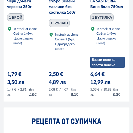
Чери домати
creSpo Зелени
LA SASTRERIA
червени 250г
маслини без
Вино бяло 750мл
костилка 160г
1 БРОЙ
1 БУТИЛКА
1 БУРКАН
In stock at clone
In stock at clone
София 1 (бул.
София 1 (бул.
In stock at clone
Цариградско
Цариградско
София 1 (бул.
шосе)
шосе)
Цариградско
шосе)
Вземи повече,
спести повече
1,79 €
2,50 €
6,64 €
3,50 лв
4,89 лв
12,99 лв
1,49 €
/ 2,91
2,08 €
/ 4,07
5,53 €
/ 10,82
без
без
без
ДДС
ДДС
ДДС
лв
лв
лв
РЕЦЕПТА ОТ СУПИЧКА