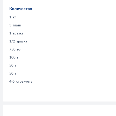
Количество
1
кг
3
глави
1
връзка
1/2
връзка
750
мл
100
г
50
г
50
г
4-5
стръкчета