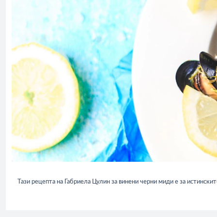
Тази рецепта на Габриела Цулин за винени черни миди е за истинскит