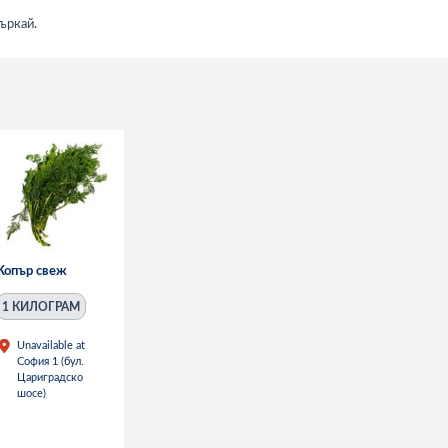
бъркай.
Копър свеж
1 КИЛОГРАМ
Unavailable at
София 1 (бул.
Цариградско
шосе)