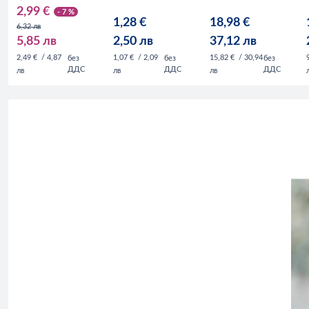
2,99 €
- 7 %
1,28 €
18,98 €
6,32 лв
5,85 лв
2,50 лв
37,12 лв
2,49 €
/ 4,87
1,07 €
/ 2,09
15,82 €
/ 30,94
без
без
без
ДДС
ДДС
ДДС
лв
лв
лв