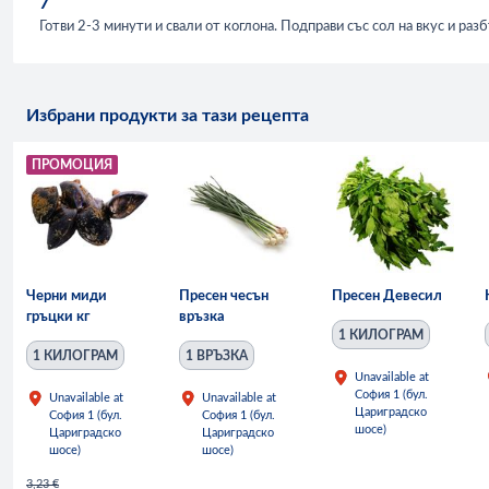
7
Готви 2-3 минути и свали от коглона. Подправи със сол на вкус и раз
Избрани продукти за тази рецепта
ПРОМОЦИЯ
Черни миди
Пресен чесън
Пресен Девесил
гръцки кг
връзка
1 КИЛОГРАМ
1 КИЛОГРАМ
1 ВРЪЗКА
Unavailable at
София 1 (бул.
Unavailable at
Unavailable at
Цариградско
София 1 (бул.
София 1 (бул.
шосе)
Цариградско
Цариградско
шосе)
шосе)
3,23 €