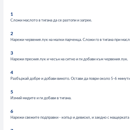
1
Сложи маслото в тигана да се разтопи и загрее.
2
Нарежи червения лук на малки парченца. Сложи го в тигана при масл
3
Нарежи пресния лук и чесън на ситно и ги добави към червения лук.
4
Разбъркай добре и добави виното. Остави да поври около 5-6 минути
5
Измий мидите и ги добави в тигана.
6
Нарежи свежите подправки - копър и девисил, и заедно с мащерката г