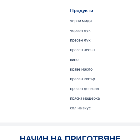
Продукти
черни миди
червен лук
пресен лук
пресен чесън
вино
краве масло
пресен копър
пресен девисил
прясна мащерка
сол на вкус
НАЧИН НА ПРИГОТВЯНЕ