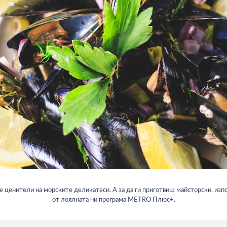
е ценители на морските деликатеси. А за да ги приготвиш майсторски, изп
от лоялната ни програма METRO Плюс+.