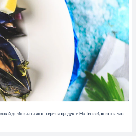
олзвай дълбокия тиган от серията продукти Masterchef, които са част