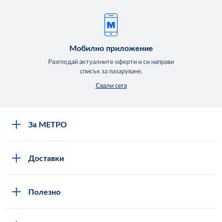
Мобилно приложение
Разгледай актуалните оферти и си направи
списък за пазаруване.
Свали сега
За МЕТРО
Повече за нас
Доставки
Кариери
Вход в MShop
Отговорност и устойчиво развитие
Полезно
Общи условия за онлайн пазаруване в MShop
Новини
Стани клиент
Защита на лични данни в MShop
METRO AG