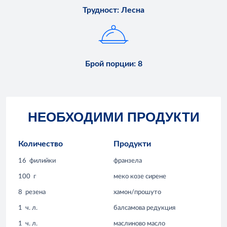
Трудност
:
Лесна
Брой порции
:
8
НЕОБХОДИМИ ПРОДУКТИ
Количество
Продукти
16
филийки
франзела
100
г
меко козе сирене
8
резена
хамон/прошуто
1
ч. л.
балсамова редукция
1
ч. л.
маслиново масло