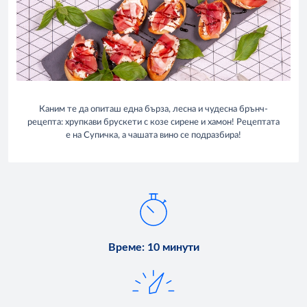
Каним те да опиташ една бърза, лесна и чудесна брънч-
рецепта: хрупкави брускети с козе сирене и хамон! Рецептата
е на Супичка, а чашата вино се подразбира!
Време
:
10 минути