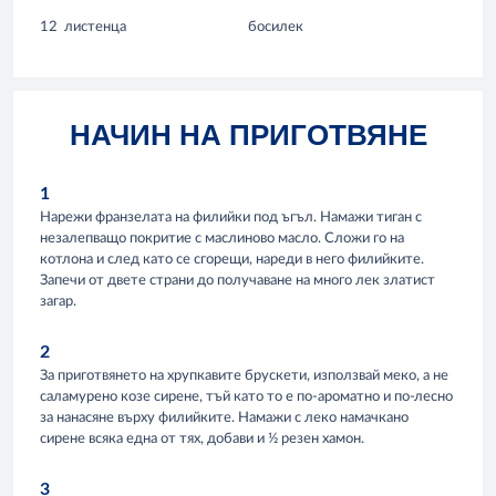
12
листенца
босилек
НАЧИН НА ПРИГОТВЯНЕ
1
Нарежи франзелата на филийки под ъгъл. Намажи тиган с
незалепващо покритие с маслиново масло. Сложи го на
котлона и след като се сгорещи, нареди в него филийките.
Запечи от двете страни до получаване на много лек златист
загар.
2
За приготвянето на хрупкавите брускети, използвай меко, а не
саламурено козе сирене, тъй като то е по-ароматно и по-лесно
за нанасяне върху филийките. Намажи с леко намачкано
сирене всяка една от тях, добави и ½ резен хамон.
3