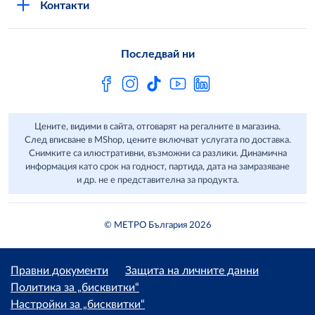
Контакти
Свържи се с нас
Често задавани въпроси
Последвай ни
Сертификати за качество и безопасност
Бюлетин
Цените, видими в сайта, отговарят на регалните в магазина.
След вписване в MShop, цените включват услугата по доставка.
Снимките са илюстративни, възможни са разлики. Динамична
информация като срок на годност, партида, дата на замразяване
и др. не е представителна за продукта.
© МЕТРО България 2026
Правни документи
Защита на личните данни
Политика за „бисквитки“
Настройки за „бисквитки“