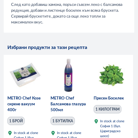
След като добавиш хамона, поръси съвсем леко с балсамова
редукция, добави и листенце босилек към всяка брускета.
Сервирай брускетите, докато са още леко топли за
максимален вкус.
Избрани продукти за тази рецепта
METRO Chef Козе
METRO Chef
Пресен Босилек
сирене вакуум
Балсамова глазура
1 КИЛОГРАМ
400г
500мл
1 БРОЙ
1 БУТИЛКА
In stock at clone
София 1 (бул.
Цариградско
In stock at clone
In stock at clone
шосе)
София 1 (бул.
София 1 (бул.