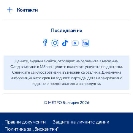
Стани клиент
Защита на лични данни в MShop
METRO AG
Контакти
Свържи се с нас
Често задавани въпроси
Последвай ни
Сертификати за качество и безопасност
Бюлетин
Цените, видими в сайта, отговарят на регалните в магазина.
След вписване в MShop, цените включват услугата по доставка.
Снимките са илюстративни, възможни са разлики. Динамична
информация като срок на годност, партида, дата на замразяване
и др. не е представителна за продукта.
© МЕТРО България 2026
Правни документи
Защита на личните данни
Политика за „бисквитки“