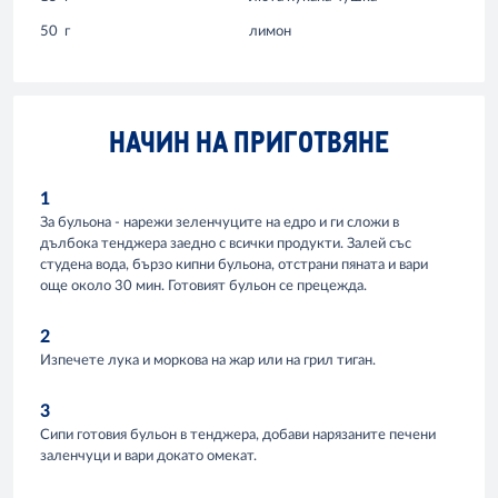
50
г
лимон
НАЧИН НА ПРИГОТВЯНЕ
1
За бульона - нарежи зеленчуците на едро и ги сложи в
дълбока тенджера заедно с всички продукти. Залей със
студена вода, бързо кипни бульона, отстрани пяната и вари
още около 30 мин. Готовият бульон се прецежда.
2
Изпечете лука и моркова на жар или на грил тиган.
3
Сипи готовия бульон в тенджера, добави нарязаните печени
заленчуци и вари докато омекат.