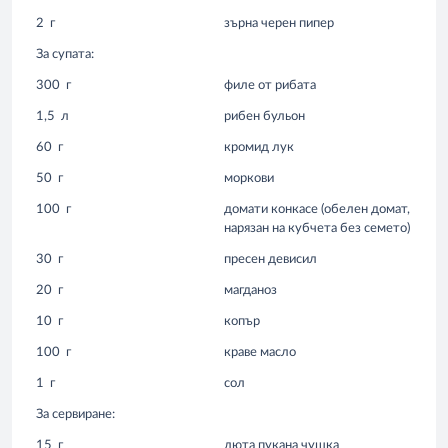
2
г
зърна черен пипер
За супата:
300
г
филе от рибата
1,5
л
рибен бульон
60
г
кромид лук
50
г
моркови
100
г
домати конкасе (обелен домат,
нарязан на кубчета без семето)
30
г
пресен девисил
20
г
магданоз
10
г
копър
100
г
краве масло
1
г
сол
За сервиранe:
15
г
люта пукана чушка