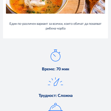
Един по-различен вариант за всички, които обичат да похапват
рибена чорба
Време
:
70 мин
Трудност
:
Сложна