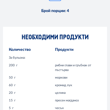
Брой порции
:
4
НЕОБХОДИМИ ПРОДУКТИ
Количество
Продукти
За бульона:
200
г
рибни глави и гръбнак от
пъстърва
50
г
моркови
60
г
кромид лук
20
г
целина
15
г
пресен магданоз
5
г
чесън