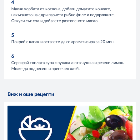
4
Махни чорбата от котлона, добави доматите конкасе,
накъсаното на едри парчета рибно филе и подправките.
Овкуси със сол и добавете разтопеното масло.
5
Покрий с капак и оставете да се ароматизира за 20 мин.
6
Сервирай топлата супа с пукана люта чушка и резени лимон.
Може да поднесеш и препечен хляб.
Виж и още рецепти