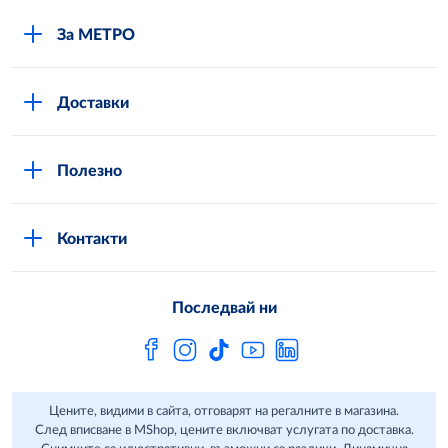
За МЕТРО
Повече за нас
Доставки
Кариери
Вход в MShop
Отговорност и устойчиво развитие
Полезно
Общи условия за онлайн пазаруване в MShop
Новини
Стани клиент
Защита на лични данни в MShop
METRO AG
Контакти
Свържи се с нас
Често задавани въпроси
Последвай ни
Сертификати за качество и безопасност
Бюлетин
Цените, видими в сайта, отговарят на регалните в магазина.
След вписване в MShop, цените включват услугата по доставка.