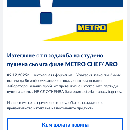
Изтегляне от продажба на студено
пушена сьомга филе METRO CHEF/ ARO
09.12.2025г. –
Актуална информация – Уважаеми клиенти, бихме
искали да Ви информираме, че в подадените за локален
лабораторен анализ проби от превантивно изтеглените партиди
пушена сьомга, НЕ СЕ ОТКРИВА бактерия Listeria monocytogenes.
Извиняваме се за причиненото неудобство, създадено с
превантивното изтегляне на посочените продукти.
Към цялата новина