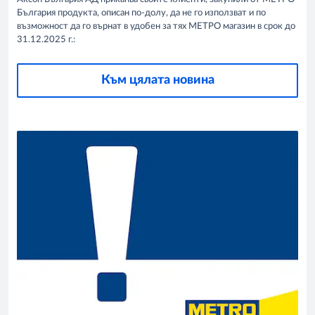
България продуктa, описан по-долу, да не гo използват и по
възможност да гo върнат в удобен за тях МЕТРО магазин в срок до
31.12.2025 г.:
Към цялата новина