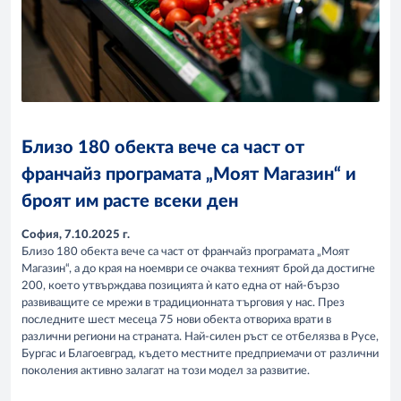
Близо 180 обекта вече са част от
франчайз програмата „Моят Магазин“ и
броят им расте всеки ден
София, 7.10.2025 г.
Близо 180 обекта вече са част от франчайз програмата „Моят
Магазин“, а до края на ноември се очаква техният брой да достигне
200, което утвърждава позицията ѝ като една от най-бързо
развиващите се мрежи в традиционната търговия у нас. През
последните шест месеца 75 нови обекта отвориха врати в
различни региони на страната. Най-силен ръст се отбелязва в Русе,
Бургас и Благоевград, където местните предприемачи от различни
поколения активно залагат на този модел за развитие.