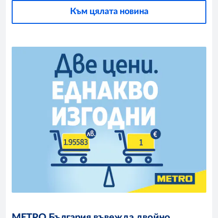
Към цялата новина
МЕТРО България въвежда двойно