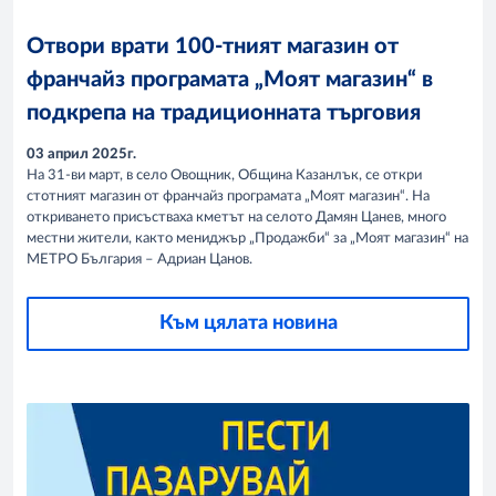
Отвори врати 100-тният магазин от
франчайз програмата „Моят магазин“ в
подкрепа на традиционната търговия
03 април 2025г.
На 31-ви март, в село Овощник, Община Казанлък, се откри
стотният магазин от франчайз програмата „Моят магазин“. На
откриването присъстваха кметът на селото Дамян Цанев, много
местни жители, както мениджър „Продажби“ за „Моят магазин“ на
МЕТРО България – Адриан Цанов.
Към цялата новина