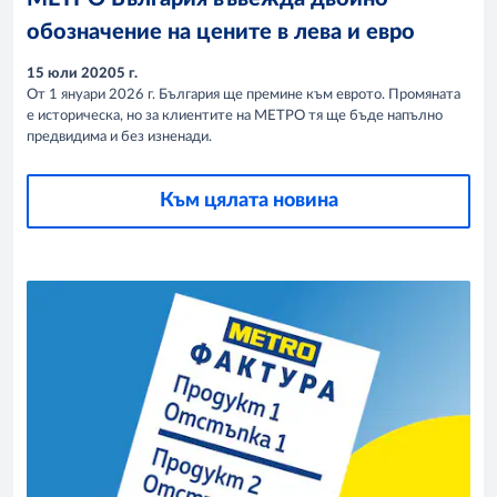
обозначение на цените в лева и евро
15 юли 20205 г.
От 1 януари 2026 г. България ще премине към еврото. Промяната
е историческа, но за клиентите на МЕТРО тя ще бъде напълно
предвидима и без изненади.
Към цялата новина