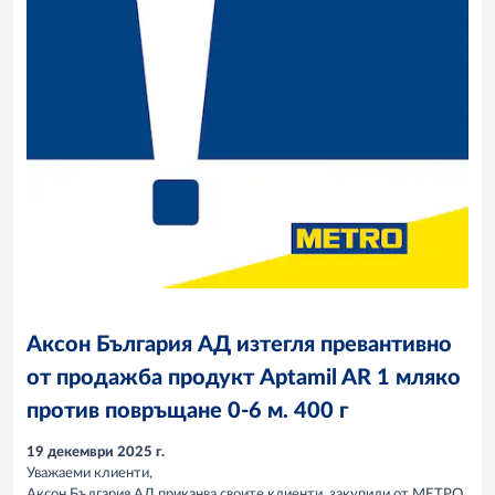
Аксон България АД изтегля превантивно
от продажба продукт Aptamil AR 1 мляко
против повръщане 0-6 м. 400 г
19 декември 2025 г.
Уважаеми клиенти,
Аксон България АД приканва своите клиенти, закупили от МЕТРО