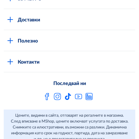
Повече за нас
Доставки
Кариери
Вход в MShop
Отговорност и устойчиво развитие
Полезно
Общи условия за онлайн пазаруване в MShop
Новини
Стани клиент
Защита на лични данни в MShop
METRO AG
Контакти
Свържи се с нас
Често задавани въпроси
Последвай ни
Сертификати за качество и безопасност
Бюлетин
Цените, видими в сайта, отговарят на регалните в магазина.
След вписване в MShop, цените включват услугата по доставка.
Снимките са илюстративни, възможни са разлики. Динамична
информация като срок на годност, партида, дата на замразяване