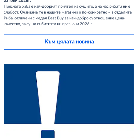
02 юни 2026г.
Прясната риба е най-добрият приятел на сушито, а на нас рибата ни е
слабост. Очакваме те в нашите магазини и по-конкретно – в отделите
Риба, отличени с медал Best Buy за най-добро съотношение цена-
качество, за суши събитията ни през юни 2026 г.
Към цялата новина