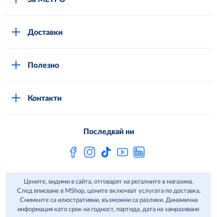
Повече за нас
Доставки
Кариери
Вход в MShop
Отговорност и устойчиво развитие
Полезно
Общи условия за онлайн пазаруване в MShop
Новини
Стани клиент
Защита на лични данни в MShop
METRO AG
Контакти
Свържи се с нас
Често задавани въпроси
Последвай ни
Сертификати за качество и безопасност
Бюлетин
Цените, видими в сайта, отговарят на регалните в магазина.
След вписване в MShop, цените включват услугата по доставка.
Снимките са илюстративни, възможни са разлики. Динамична
информация като срок на годност, партида, дата на замразяване