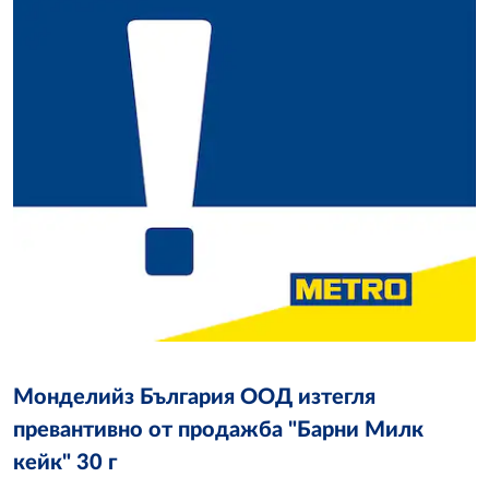
Монделийз България ООД изтегля
превантивно от продажба "Барни Милк
кейк" 30 г