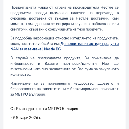
Превантивната мярка от страна на производителя Нестле се
предприема поради възможно наличие на цереулид, в
суровина, доставена от външен за Нестле доставчик. Към
момента няма данни за регистрирани случаи на заболяване или
симптоми, свързани с консумацията на тези продукти.
За подробна информация относно изтеглянето на продуктите,
моля, посетете уебсайта им:
Допълнителни партиди продукти
NAN за изземване | Nestle BG
В случай че препродавате продукта, Ви приканваме да
информирате и Вашите партньори/клиенти. Ние ще
възстановим напълно заплатената от Вас сума за закупеното
количество.
Извиняваме се за причиненото неудобство. Здравето и
безопасността на клиентите ни е безкомпромисен приоритет
за МЕТРО България.
От Ръководството на МЕТРО България
29 Януари 2026 г.