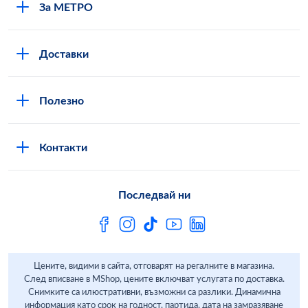
За МЕТРО
Повече за нас
Доставки
Кариери
Вход в MShop
Отговорност и устойчиво развитие
Полезно
Общи условия за онлайн пазаруване в MShop
Новини
Стани клиент
Защита на лични данни в MShop
METRO AG
Контакти
Свържи се с нас
Често задавани въпроси
Последвай ни
Сертификати за качество и безопасност
Бюлетин
Цените, видими в сайта, отговарят на регалните в магазина.
След вписване в MShop, цените включват услугата по доставка.
Снимките са илюстративни, възможни са разлики. Динамична
информация като срок на годност, партида, дата на замразяване