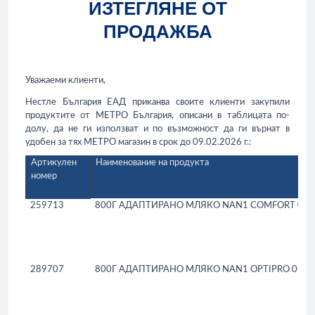
ИЗТЕГЛЯНЕ ОТ
ПРОДАЖБА
Уважаеми клиенти,
Нестле България ЕАД
приканва своите клиенти закупили
продуктите от МЕТРО България, описани в таблицата по-
долу, да не ги използват и по възможност да ги върнат в
удобен за тях МЕТРО магазин в срок до 09.02.2026 г.:
Артикулен
Наименование на продукта
номер
259713
800Г АДАПТИРАНО МЛЯКО
NAN
1
COMFORT
0-6
289707
800Г АДАПТИРАНО МЛЯКО
NAN
1
OPTIPRO
0-6