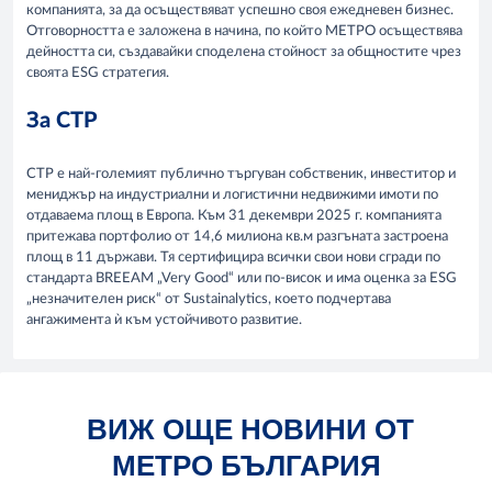
компанията, за да осъществяват успешно своя ежедневен бизнес.
Отговорността е заложена в начина, по който МЕТРО осъществява
дейността си, създавайки споделена стойност за общностите чрез
своята ESG стратегия.
За CTP
CTP е най-големият публично търгуван собственик, инвеститор и
мениджър на индустриални и логистични недвижими имоти по
отдаваема площ в Европа. Към 31 декември 2025 г. компанията
притежава портфолио от 14,6 милиона кв.м разгъната застроена
площ в 11 държави. Тя сертифицира всички свои нови сгради по
стандарта BREEAM „Very Good“ или по-висок и има оценка за ESG
„незначителен риск“ от Sustainalytics, което подчертава
ангажимента ѝ към устойчивото развитие.
ВИЖ ОЩЕ НОВИНИ ОТ
МЕТРО БЪЛГАРИЯ