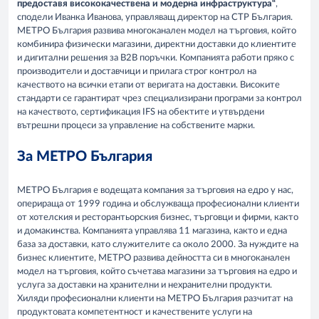
предоставя висококачествена и модерна инфраструктура“
,
сподели Иванка Иванова, управляващ директор на CTP България.
МЕТРО България развива многоканален модел на търговия, който
комбинира физически магазини, директни доставки до клиентите
и дигитални решения за B2B поръчки. Компанията работи пряко с
производители и доставчици и прилага строг контрол на
качеството на всички етапи от веригата на доставки. Високите
стандарти се гарантират чрез специализирани програми за контрол
на качеството, сертификация IFS на обектите и утвърдени
вътрешни процеси за управление на собствените марки.
За МЕТРО България
МЕТРО България е водещата компания за търговия на едро у нас,
оперираща от 1999 година и обслужваща професионални клиенти
от хотелския и ресторантьорския бизнес, търговци и фирми, както
и домакинства. Компанията управлява 11 магазина, както и една
база за доставки, като служителите са около 2000. За нуждите на
бизнес клиентите, МЕТРО развива дейността си в многоканален
модел на търговия, който съчетава магазини за търговия на едро и
услуга за доставки на хранителни и нехранителни продукти.
Хиляди професионални клиенти на МЕТРО България разчитат на
продуктовата компетентност и качествените услуги на