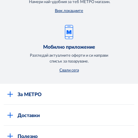
Намери най-удобния за теб МЕТРО магазин.
Виж локациите
Мобилно приложение
Разгледай актуалните оферти и си направи
списък за пазаруване.
Свали сега
За МЕТРО
Повече за нас
Доставки
Кариери
Вход в MShop
Отговорност и устойчиво развитие
Полезно