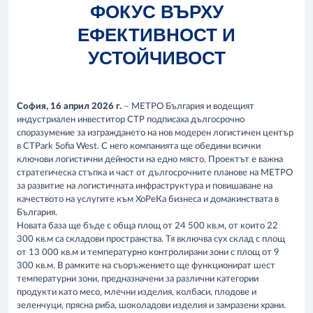
ФОКУС ВЪРХУ
ЕФЕКТИВНОСТ И
УСТОЙЧИВОСТ
София, 16 април 2026 г.
– МЕТРО България и водещият
индустриален инвеститор CTP подписаха дългосрочно
споразумение за изграждането на нов модерен логистичен център
в CTPark Sofia West. С него компанията ще обедини всички
ключови логистични дейности на едно място. Проектът е важна
стратегическа стъпка и част от дългосрочните планове на МЕТРО
за развитие на логистичната инфраструктура и повишаване на
качеството на услугите към ХоРеКа бизнеса и домакинствата в
България.
Новата база ще бъде с обща площ от 24 500 кв.м, от които 22
300 кв.м са складови пространства. Тя включва сух склад с площ
от 13 000 кв.м и температурно контролирани зони с площ от 9
300 кв.м. В рамките на съоръжението ще функционират шест
температурни зони, предназначени за различни категории
продукти като месо, млечни изделия, колбаси, плодове и
зеленчуци, прясна риба, шоколадови изделия и замразени храни.