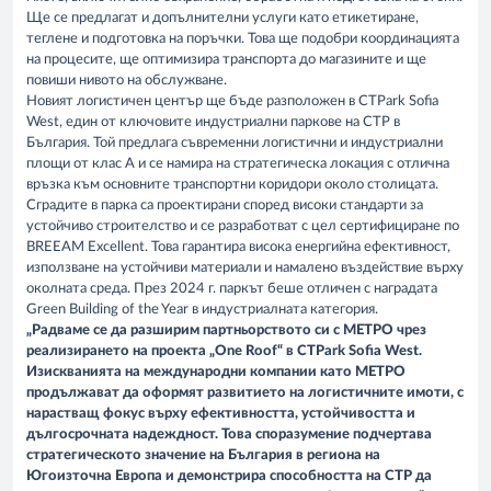
Ще се предлагат и допълнителни услуги като етикетиране,
теглене и подготовка на поръчки. Това ще подобри координацията
на процесите, ще оптимизира транспорта до магазините и ще
повиши нивото на обслужване.
Новият логистичен център ще бъде разположен в CTPark Sofia
West, един от ключовите индустриални паркове на CTP в
България. Той предлага съвременни логистични и индустриални
площи от клас А и се намира на стратегическа локация с отлична
връзка към основните транспортни коридори около столицата.
Сградите в парка са проектирани според високи стандарти за
устойчиво строителство и се разработват с цел сертифициране по
BREEAM Excellent. Това гарантира висока енергийна ефективност,
използване на устойчиви материали и намалено въздействие върху
околната среда. През 2024 г. паркът беше отличен с наградата
Green Building of the Year в индустриалната категория.
„Радваме се да разширим партньорството си с МЕТРО чрез
реализирането на проекта „One Roof“ в CTPark Sofia West.
Изискванията на международни компании като МЕТРО
продължават да оформят развитието на логистичните имоти, с
нарастващ фокус върху ефективността, устойчивостта и
дългосрочната надеждност. Това споразумение подчертава
стратегическото значение на България в региона на
Югоизточна Европа и демонстрира способността на CTP да