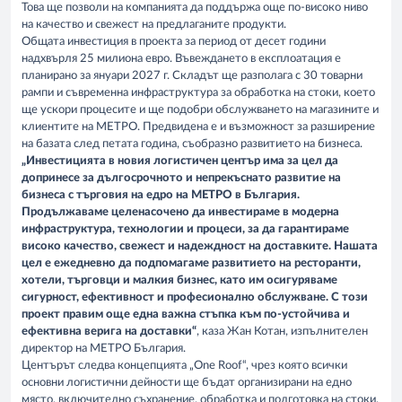
Това ще позволи на компанията да поддържа още по-високо ниво
на качество и свежест на предлаганите продукти.
Общата инвестиция в проекта за период от десет години
надхвърля 25 милиона евро. Въвеждането в експлоатация е
планирано за януари 2027 г. Складът ще разполага с 30 товарни
рампи и съвременна инфраструктура за обработка на стоки, което
ще ускори процесите и ще подобри обслужването на магазините и
клиентите на МЕТРО. Предвидена е и възможност за разширение
на базата след петата година, съобразно развитието на бизнеса.
„Инвестицията в новия логистичен център има за цел да
допринесе за дългосрочното и непрекъснато развитие на
бизнеса с търговия на едро на МЕТРО в България.
Продължаваме целенасочено да инвестираме в модерна
инфраструктура, технологии и процеси, за да гарантираме
високо качество, свежест и надеждност на доставките. Нашата
цел е ежедневно да подпомагаме развитието на ресторанти,
хотели, търговци и малкия бизнес, като им осигуряваме
сигурност, ефективност и професионално обслужване. С този
проект правим още една важна стъпка към по-устойчива и
ефективна верига на доставки“
, каза Жан Котан, изпълнителен
директор на МЕТРО България.
Центърът следва концепцията „One Roof“, чрез която всички
основни логистични дейности ще бъдат организирани на едно
място, включително съхранение, обработка и подготовка на стоки.