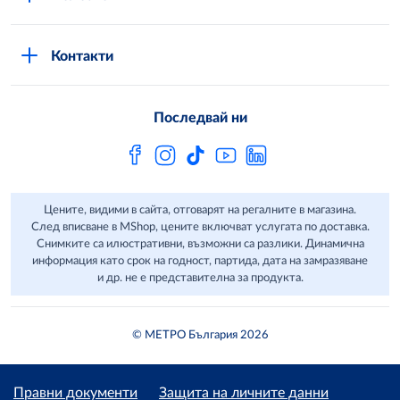
Общи условия за онлайн пазаруване в MShop
Новини
Стани клиент
Защита на лични данни в MShop
METRO AG
Контакти
Свържи се с нас
Често задавани въпроси
Последвай ни
Сертификати за качество и безопасност
Бюлетин
Цените, видими в сайта, отговарят на регалните в магазина.
След вписване в MShop, цените включват услугата по доставка.
Снимките са илюстративни, възможни са разлики. Динамична
информация като срок на годност, партида, дата на замразяване
и др. не е представителна за продукта.
© МЕТРО България 2026
Правни документи
Защита на личните данни