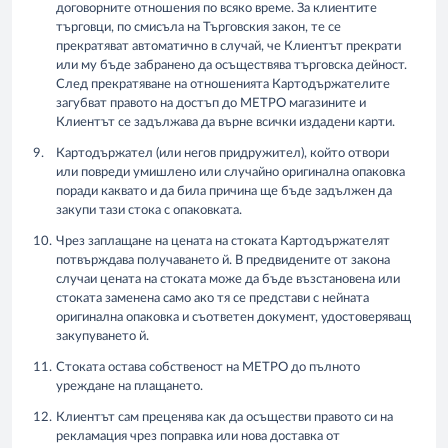
договорните отношения по всяко време. За клиентите
търговци, по смисъла на Търговския закон, те се
прекратяват автоматично в случай, че Клиентът прекрати
или му бъде забранено да осъществява търговска дейност.
След прекратяване на отношенията Картодържателите
загубват правото на достъп до МЕТРО магазините и
Клиентът се задължава да върне всички издадени карти.
Картодържател (или негов придружител), който отвори
или повреди умишлено или случайно оригинална опаковка
поради каквато и да била причина ще бъде задължен да
закупи тази стока с опаковката.
Чрез заплащане на цената на стоката Картодържателят
потвърждава получаването й. В предвидените от закона
случаи цената на стоката може да бъде възстановена или
стоката заменена само ако тя се представи с нейната
оригинална опаковка и съответен документ, удостоверяващ
закупуването й.
Стоката остава собственост на МЕТРО до пълното
уреждане на плащането.
Клиентът сам преценява как да осъществи правото си на
рекламация чрез поправка или нова доставка от