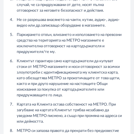
случай, че са придружавани от дете, носят пълна
отговорност за неговите безопасност и действия.
Не се разрешава внасянето на чанти, кутии, аудио-, аудио-
видео или др.записващо оборудване в магазините.
Паркирането отвън, влизането и използването на превозни
средства на територията на МЕТРО магазините е
изключителна отговорност на картодържателя и
придружителя/те му.
Клиентът гарантира само картодържатели да купуват
стоки от МЕТРО магазините и носи отговорност за всички
злоупотреби с идентификационната му клиентска карта,
като обезщетява МЕТРО за произтичащите от това щети,
както и при друго нарушение на настоящите Общи
изисквания за покупка от картодържателите или
придружаващите го лица.
Картата на Клиента остава собственост на МЕТРО. При
загубване на картата Клиентът трябва незабавно да
уведоми МЕТРО писмено, а също при промяна на адреса си
или дейността.
МЕТРО си запазва правото да прекрати без предизвестие