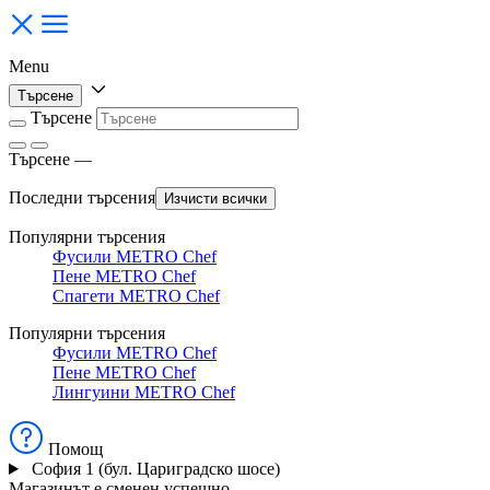
Menu
Търсене
Търсене
Търсене
—
Последни търсения
Изчисти всички
Популярни търсения
Фусили METRO Chef
Пене METRO Chef
Спагети METRO Chef
Популярни търсения
Фусили METRO Chef
Пене METRO Chef
Лингуини METRO Chef
Помощ
София 1 (бул. Цариградско шосе)
Магазинът е сменен успешно