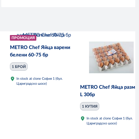
ПРОМОЦИЯ
METRO Chef Яйца варени
белени 60-75 бр
1 БРОЙ
In stock at clone София 1 (бул.
Цариградско шосе)
METRO Chef Яйца разме
L 30бр
1 КУТИЯ
In stock at clone София 1 (бул.
Цариградско шосе)