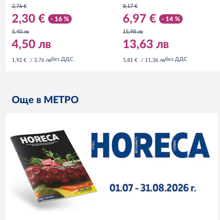
2,76 €
8,17 €
2,30 €
6,97 €
- 16 %
- 14 %
5,40 лв
15,98 лв
4,50 лв
13,63 лв
без ДДС
без ДДС
1,92 €
/ 3,76 лв
5,81 €
/ 11,36 лв
Още в МЕТРО