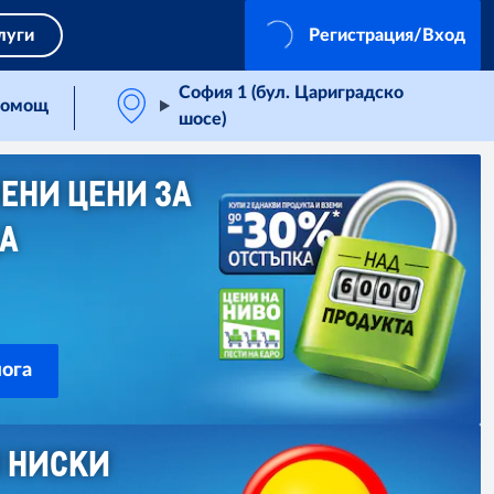
луги
Регистрация/Вход
София 1 (бул. Цариградско
омощ
шосе)
ЕНИ ЦЕНИ ЗА
ЦА
ога
И НИСКИ