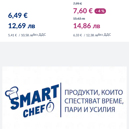
7,99 €
7,60 €
- 4 %
6,49 €
15,63 лв
12,69 лв
14,86 лв
без ДДС
без ДДС
5,41 €
/ 10,58 лв
6,33 €
/ 12,38 лв