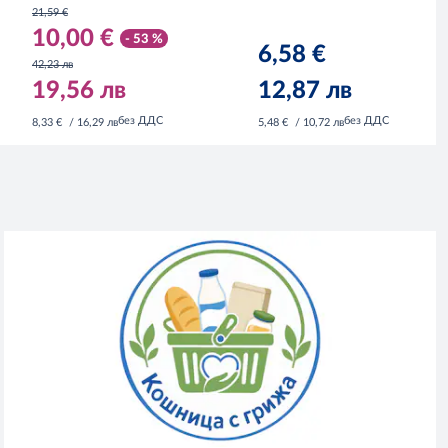
21,59 €
10,00 €
- 53 %
6,58 €
42,23 лв
19,56 лв
12,87 лв
без ДДС
без ДДС
8,33 €
/ 16,29 лв
5,48 €
/ 10,72 лв