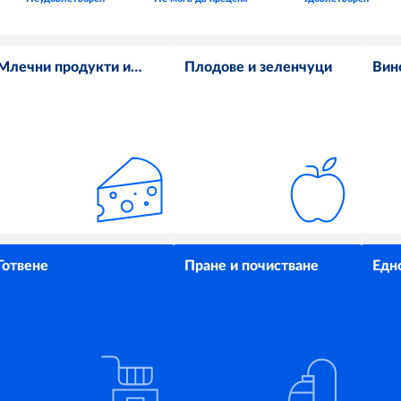
Млечни продукти и
Плодове и зеленчуци
Вин
яйца
Готвене
Пране и почистване
Едн