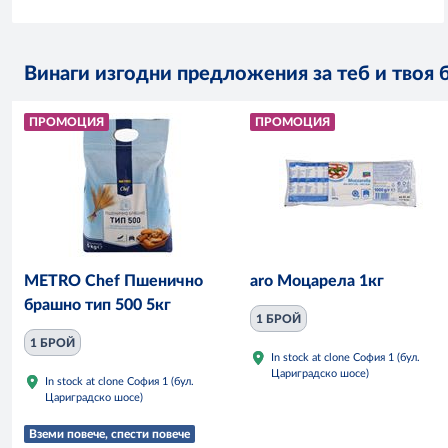
Винаги изгодни предложения за теб и твоя 
ПРОМОЦИЯ
ПРОМОЦИЯ
METRO Chef Пшенично
aro Моцарела 1кг
брашно тип 500 5кг
1 БРОЙ
1 БРОЙ
In stock at clone София 1 (бул.
Цариградско шосе)
In stock at clone София 1 (бул.
Цариградско шосе)
Вземи повече, спести повече