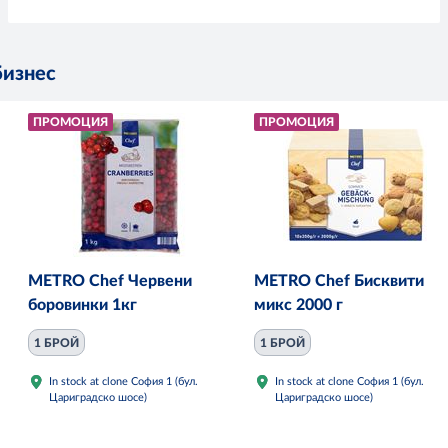
бизнес
ПРОМОЦИЯ
ПРОМОЦИЯ
METRO Chef Червени
METRO Chef Бисквити
боровинки 1кг
микс 2000 г
1 БРОЙ
1 БРОЙ
In stock at clone София 1 (бул.
In stock at clone София 1 (бул.
Цариградско шосе)
Цариградско шосе)