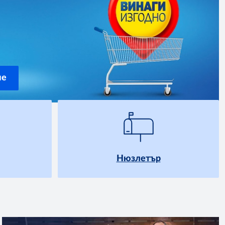
че
Нюзлетър