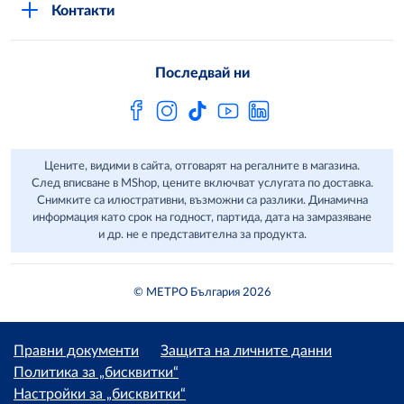
METRO AG
Контакти
Свържи се с нас
Често задавани въпроси
Последвай ни
Сертификати за качество и безопасност
Бюлетин
Цените, видими в сайта, отговарят на регалните в магазина.
След вписване в MShop, цените включват услугата по доставка.
Снимките са илюстративни, възможни са разлики. Динамична
информация като срок на годност, партида, дата на замразяване
и др. не е представителна за продукта.
© МЕТРО България 2026
Правни документи
Защита на личните данни
Политика за „бисквитки“
Настройки за „бисквитки“