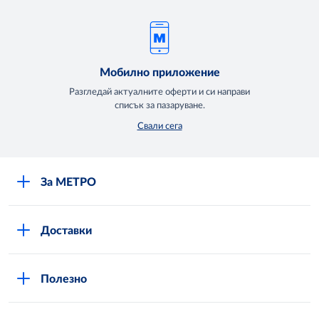
Мобилно приложение
Разгледай актуалните оферти и си направи
списък за пазаруване.
Свали сега
За МЕТРО
Повече за нас
Доставки
Кариери
Вход в MShop
Отговорност и устойчиво развитие
Полезно
Общи условия за онлайн пазаруване в MShop
Новини
Стани клиент
Защита на лични данни в MShop