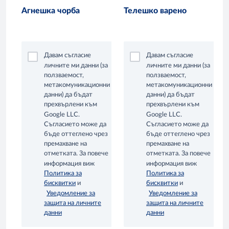
Агнешка чорба
Телешко варено
Давам съгласие
Давам съгласие
личните ми данни (за
личните ми данни (за
ползваемост,
ползваемост,
метакомуникационни
метакомуникационни
данни) да бъдат
данни) да бъдат
прехвърлени към
прехвърлени към
Google LLC.
Google LLC.
Съгласието може да
Съгласието може да
бъде оттеглено чрез
бъде оттеглено чрез
премахване на
премахване на
отметката. За повече
отметката. За повече
информация виж
информация виж
Политика за
Политика за
бисквитки
и
бисквитки
и
Уведомление за
Уведомление за
защита на личните
защита на личните
данни
данни