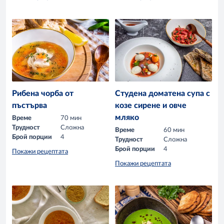
Рибена чорба от
Студена доматена супа с
пъстърва
козе сирене и овче
мляко
Време
70 мин
Трудност
Сложна
Време
60 мин
Брой порции
4
Трудност
Сложна
Брой порции
4
Покажи рецептата
Покажи рецептата