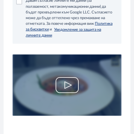
Давам съгласие личните ми данни (за
ползваемост, метакомуникационни данни) да
бъдат прехвърлени към Google LLC. Съгласието
може да бъде оттеглено чрез премахване на
отметката. За повече информация виж
Политика
за бисквитки
и
Уведомление за защита на
личните данни