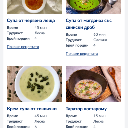
Супа от червена леща
Супа от магданоз със
свински дроб
Време
45 мин
Трудност
Лесна
Време
60 мин
Брой порции
4
Трудност
Сложна
Брой порции
4
Покажи рецептата
Покажи рецептата
Крем супа от тиквички
Таратор постарому
Време
45 мин
Време
15 мин
Трудност
Лесна
Трудност
Лесна
Брой порции
6
Брой порции
4