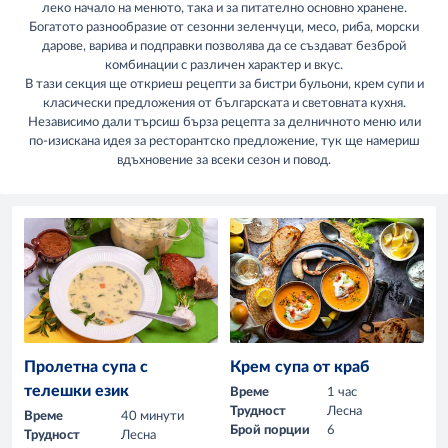
леко начало на менюто, така и за питателно основно хранене.
Богатото разнообразие от сезонни зеленчуци, месо, риба, морски
дарове, варива и подправки позволява да се създават безброй
комбинации с различен характер и вкус.
В тази секция ще откриеш рецепти за бистри бульони, крем супи и
класически предложения от българската и световната кухня.
Независимо дали търсиш бърза рецепта за делничното меню или
по-изискана идея за ресторантско предложение, тук ще намериш
вдъхновение за всеки сезон и повод.
Пролетна супа с
Крем супа от краб
телешки език
Време
1 час
Трудност
Лесна
Време
40 минути
Брой порции
6
Трудност
Лесна