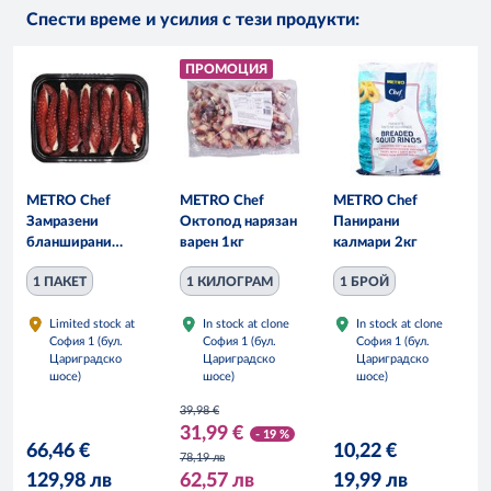
Спести време и усилия с тези продукти:
ПРОМОЦИЯ
METRO Chef
METRO Chef
METRO Chef
Замразени
Октопод нарязан
Панирани
бланширани
варен 1кг
калмари 2кг
пипала на
1 ПАКЕТ
1 КИЛОГРАМ
1 БРОЙ
октопод 1,5кг
Limited stock at
In stock at clone
In stock at clone
София 1 (бул.
София 1 (бул.
София 1 (бул.
Цариградско
Цариградско
Цариградско
шосе)
шосе)
шосе)
39,98 €
31,99 €
- 19 %
66,46 €
10,22 €
78,19 лв
129,98 лв
62,57 лв
19,99 лв