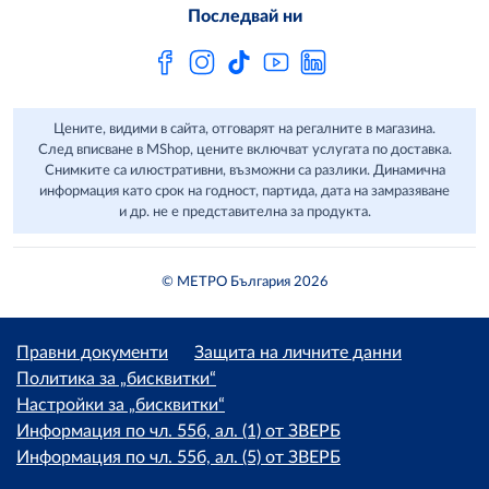
Често задавани въпроси
Последвай ни
Сертификати за качество и безопасност
Бюлетин
Цените, видими в сайта, отговарят на регалните в магазина.
След вписване в MShop, цените включват услугата по доставка.
Снимките са илюстративни, възможни са разлики. Динамична
информация като срок на годност, партида, дата на замразяване
и др. не е представителна за продукта.
© МЕТРО България 2026
Правни документи
Защита на личните данни
Политика за „бисквитки“
Настройки за „бисквитки“
Информация по чл. 55б, ал. (1) от ЗВЕРБ
Информация по чл. 55б, ал. (5) от ЗВЕРБ