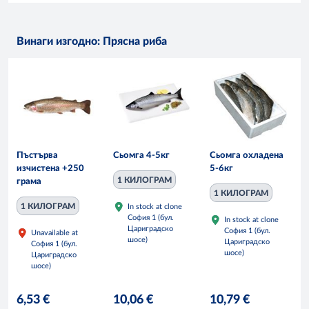
Винаги изгодно: Прясна риба
Пъстърва
Сьомга 4-5кг
Сьомга охладена
изчистена +250
5-6кг
1 КИЛОГРАМ
грама
1 КИЛОГРАМ
1 КИЛОГРАМ
In stock at clone
София 1 (бул.
In stock at clone
Цариградско
София 1 (бул.
Unavailable at
шосе)
Цариградско
София 1 (бул.
шосе)
Цариградско
шосе)
6,53 €
10,06 €
10,79 €