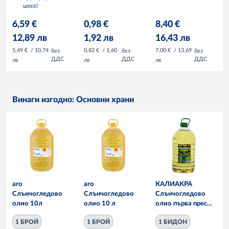
шосе)
6,59 €
0,98 €
8,40 €
12,89 лв
1,92 лв
16,43 лв
5,49 €
/ 10,74
0,82 €
/ 1,60
7,00 €
/ 13,69
без
без
без
ДДС
ДДС
ДДС
лв
лв
лв
Винаги изгодно: Основни храни
aro
aro
КАЛИАКРА
Слънчогледово
Слънчогледово
Слънчогледово
олио 10л
олио 10 л
олио първа преса
10л
1 БРОЙ
1 БРОЙ
1 БИДОН