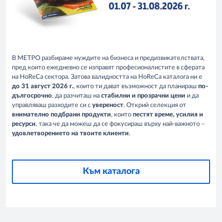
В МЕТРО разбираме нуждите на бизнеса и предизвикателствата,
пред които ежедневно се изправят професионалистите в сферата
на HoReCa сектора. Затова валидността на HoReCa каталога ни е
до 31 август 2026 г.
, които ти дават възможност да планираш
по-
дългосрочно
, да разчиташ на
стабилни и прозрачни цени
и да
управляваш разходите си с
увереност
. Открий селекция от
внимателно подбрани продукти
, които
пестят време, усилия и
ресурси
, така че да можеш да се фокусираш върху най-важното –
удовлетворението на твоите клиенти
.
Към каталога