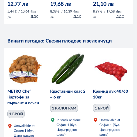
12,77 лв
19,68 лв
21,10 лв
5,44 €
/ 10,64
8,38 €
/ 16,39
8,99 €
/ 17,58
без
без
без
ДДС
ДДС
ДДС
лв
лв
лв
Винаги изгодно: Свежи плодове и зеленчуци
METRO Chef
Краставици клас 2
Кромид лук 40/60
Картофи за
~ 6 кг
10кг
пържене и печене
1 КИЛОГРАМ
1 БРОЙ
50/70 10 кг
1 БРОЙ
мрежа
In stock at clone
Unavailable at
София 1 (бул.
София 1 (бул.
Unavailable at
Цариградско
Цариградско
София 1 (бул.
шосе)
шосе)
Цариградско