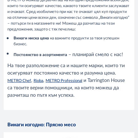
В МЕТРО можеш да разчиташ на изгодни предложения всеки ден,
които ти осигуряват качество, каквото твоите клиенти заслужават
и очакват. Сред изобилието при нас те очакват цял куп продукти
на отлични цени всеки ден, означени със символа „Винаги изгодно“
– потърси ги в магазините ни! Можеш да разчиташ на тези
предложения, защото с тях печелиш:
Винаги ниска цена
на важните продукти за твоя успешен
бизнес.
– планирай смело с нас!
Постоянство в асортимента
На твое разположение са и нашите марки, които ти
осигуряват постоянно качество и разумна цена.
,
,
и Tarrington House
METRO Chef
Rioba
METRO Professional
са твоите верни помощници, на които можеш да
разчиташ по пътя към успеха.
Винаги изгодно: Прясно месо