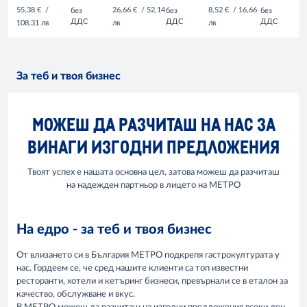
55,38 €
/
26,66 €
/ 52,14
8,52 €
/ 16,66
без
без
без
ДДС
ДДС
ДДС
108,31 лв
лв
лв
За теб и твоя бизнес
МОЖЕШ ДА РАЗЧИТАШ НА НАС ЗА
ВИНАГИ ИЗГОДНИ ПРЕДЛОЖЕНИЯ
Твоят успех е нашата основна цел, затова можеш да разчиташ
на надежден партньор в лицето на МЕТРО
На едро - за теб и твоя бизнес
От влизането си в България МЕТРО подкрепя гастрокултурата у
нас. Гордеем се, че сред нашите клиенти са топ известни
ресторанти, хотели и кетъринг бизнеси, превърнали се в еталон за
качество, обслужване и вкус.