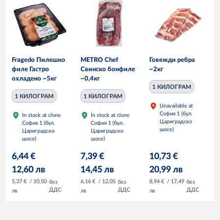
Fragedo Пилешко
METRO Chef
Говежди ребра
филе Гастро
Свинско бонфиле
~2кг
охладено ~5кг
~0,4кг
1 КИЛОГРАМ
1 КИЛОГРАМ
1 КИЛОГРАМ
Unavailable at
София 1 (бул.
In stock at clone
In stock at clone
Цариградско
София 1 (бул.
София 1 (бул.
шосе)
Цариградско
Цариградско
шосе)
шосе)
6,44 €
7,39 €
10,73 €
12,60 лв
14,45 лв
20,99 лв
5,37 €
/ 10,50
6,16 €
/ 12,05
8,94 €
/ 17,49
без
без
без
ДДС
ДДС
ДДС
лв
лв
лв