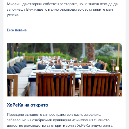
Мислиш да отвориш собствен ресторант, но не знаеш откъде да
започнеш? Виж нашето пълно ръководство със стъпките към
успеха.
Виж повече
ХоРеКа на открито
Превърни външното си пространство в оазис за релакс,
забавление и незабравими кулинарни изживявания с нашето
цялостно ръководство за открити зони в ХоРеКа индустрията.