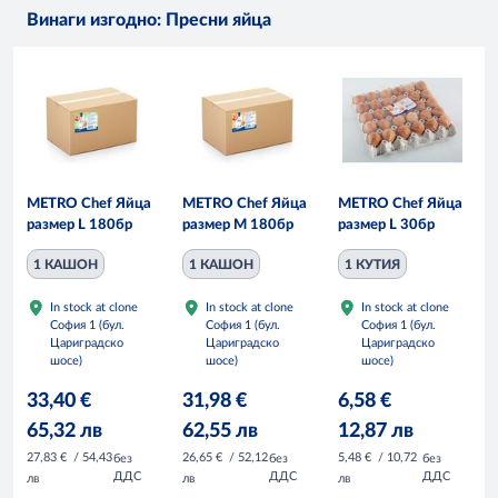
Винаги изгодно: Пресни яйца
METRO Chef Яйца
METRO Chef Яйца
METRO Chef Яйца
размер L 180бр
размер M 180бр
размер L 30бр
1 КАШОН
1 КАШОН
1 КУТИЯ
In stock at clone
In stock at clone
In stock at clone
София 1 (бул.
София 1 (бул.
София 1 (бул.
Цариградско
Цариградско
Цариградско
шосе)
шосе)
шосе)
33,40 €
31,98 €
6,58 €
65,32 лв
62,55 лв
12,87 лв
27,83 €
/ 54,43
26,65 €
/ 52,12
5,48 €
/ 10,72
без
без
без
ДДС
ДДС
ДДС
лв
лв
лв