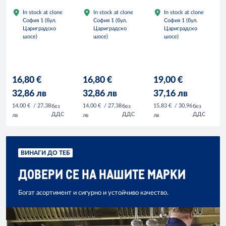
In stock at clone
In stock at clone
In stock at clone
София 1 (бул.
София 1 (бул.
София 1 (бул.
Цариградско
Цариградско
Цариградско
шосе)
шосе)
шосе)
16,80 €
16,80 €
19,00 €
32,86 лв
32,86 лв
37,16 лв
14,00 €
/ 27,38
14,00 €
/ 27,38
15,83 €
/ 30,96
без
без
без
ДДС
ДДС
ДДС
лв
лв
лв
ВИНАГИ ДО ТЕБ
ДОВЕРИ СЕ НА НАШИТЕ МАРКИ
Богат асортимент и сигурно и устойчиво качество.