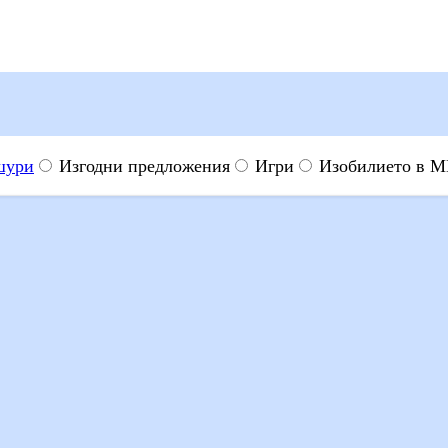
шури
Изгодни предложения
Игри
Изобилието в 
о в евро.
Виж повече
клама
 и телевизионни реклами на цени, които си струват. Пести на 