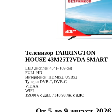
Телевизор TARRINGTON
HOUSE 43M25T2VDA SMART
LED дисплей 43'' (~109 см)
FULL HD
Интерфейси: HDMIх2, USBх2
Тунери: DVB-T, DVB-C
VIDAA
WIFI
159,00 € с ДДС / 310,98 лв. с ДДС
От 5 до 9 август 2026 