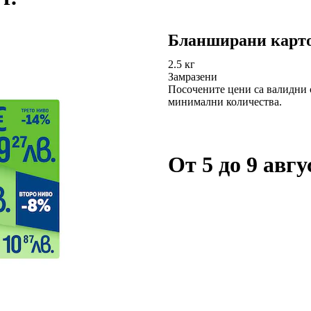
Бланширани карт
2.5 кг
Замразени
Посочените цени са валидни 
минимални количества.
От 5 до 9 авгус