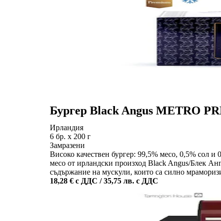
Бургер Black Angus METRO 
Ирландия
6 бр. х 200 г
Замразени
Високо качествен бургер: 99,5% месо, 0,5% сол и
месо от ирландски произход Black Angus/Блек Анг
съдържание на мускули, които са силно мрамориз
18,28 € с ДДС / 35,75 лв. с ДДС