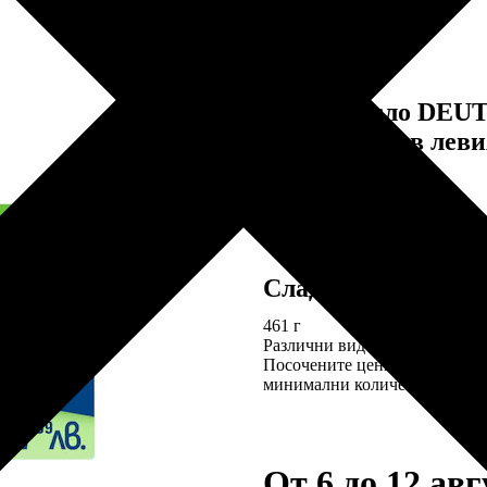
Краве масло D
Краварката в лев
1 МЕ = 1 бр. х 250 г
82%
Посочените цени са валидни 
минимални количества.
Сладолед ФАМИ
461 г
Различни видове
Посочените цени са валидни 
минимални количества.
От 6 до 12 авг