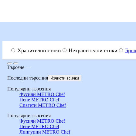
Menu
Търсене
Хранителни стоки
Нехранителни стоки
Бро
Търсене
Търсене
—
Изгодни предложения
Оферти от ТВ реклама
Последни търсения
Изчисти всички
Популярни търсения
От 09.08.2026 г. преминаваме към обозначаване на цените сам
Фусили METRO Chef
Оферти от ТВ ре
Пене METRO Chef
Спагети METRO Chef
Изгодни предложения от нашите промокаталози
Виж повече
Популярни търсения
Фусили METRO Chef
Пене METRO Chef
Лингуини METRO Chef