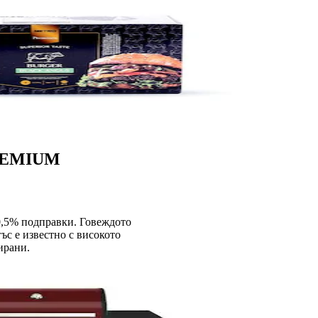
PREMIUM
 0,5% подправки. Говеждото
ъс e известно с високото
ирани.