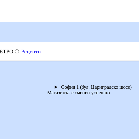
МЕТРО
Рецепти
София 1 (бул. Цариградско шосе)
Магазинът е сменен успешно
едро, живей на едро!