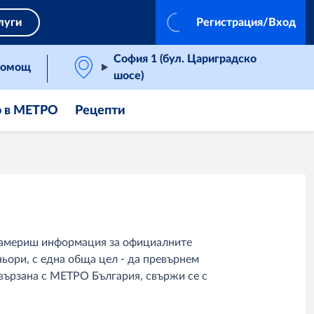
луги
Регистрация/Вход
София 1 (бул. Цариградско
омощ
шосе)
о в МЕТРО
Рецепти
 намериш информация за официалните
ьори, с една обща цел - да превърнем
вързана с МЕТРО България, свържи се с