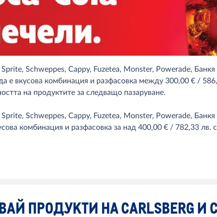
prite, Schweppes, Cappy, Fuzetea, Monster, Powerade, Банкя и 
ато и да е вкусова комбинация и разфасовка между 300,00 € / 58
ността на продуктите за следващо пазаруване.
prite, Schweppes, Cappy, Fuzetea, Monster, Powerade, Банкя и 
 е вкусова комбинация и разфасовка за над 400,00 € / 782,33 лв
ВАЙ ПРОДУКТИ НА CARLSBERG И 