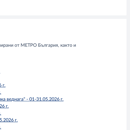
ирани от МЕТРО България, както и
.
 г.
.
 веднага" - 01-31.05.2026 г.
6 г.
.
.2026 г.
.