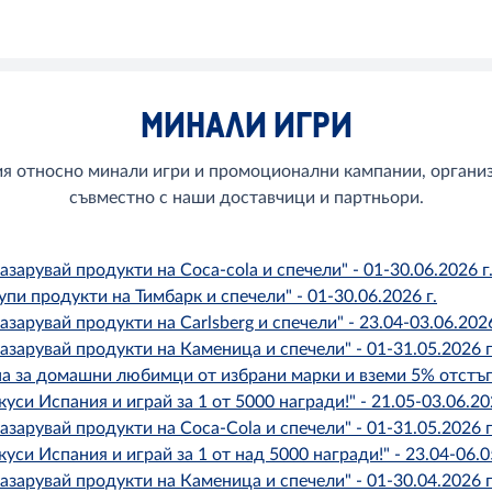
МИНАЛИ ИГРИ
 относно минали игри и промоционални кампании, организ
съвместно с наши доставчици и партньори.
арувай продукти на Coca-cola и спечели" - 01-30.06.2026 г
и продукти на Тимбарк и спечели" - 01-30.06.2026 г.
арувай продукти на Carlsberg и спечели" - 23.04-03.06.2026
арувай продукти на Каменица и спечели" - 01-31.05.2026 г
 за домашни любимци от избрани марки и вземи 5% отстъпка
и Испания и играй за 1 от 5000 награди!" - 21.05-03.06.202
арувай продукти на Coca-Cola и спечели" - 01-31.05.2026 г
и Испания и играй за 1 от над 5000 награди!" - 23.04-06.05
арувай продукти на Каменица и спечели" - 01-30.04.2026 г