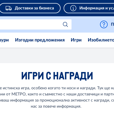
Доставки за бизнеса
Информация и ус
П
шури
Изгодни предложения
Игри
Изобилиет
ИГРИ С НАГРАДИ
 истинска игра, особено когато ти носи и награди. Тук ще
и от МЕТРО, както и съвместно с наши доставчици и партн
криваш информация за промоционална активност с награди, с
нас за повече информация.