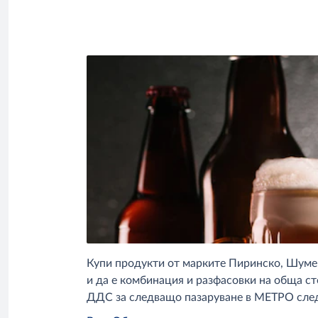
Купи продукти от марките Пиринско, Шуменско
и да е комбинация и разфасовки на обща сто
ДДС за следващо пазаруване в МЕТРО след