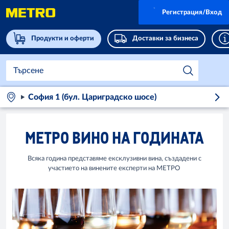
Регистрация/Вход
Продукти и оферти
Доставки за бизнеса
София 1 (бул. Цариградско шосе)
МЕТРО ВИНО НА ГОДИНАТА
Всяка година представяме ексклузивни вина, създадени с
участието на винените експерти на МЕТРО