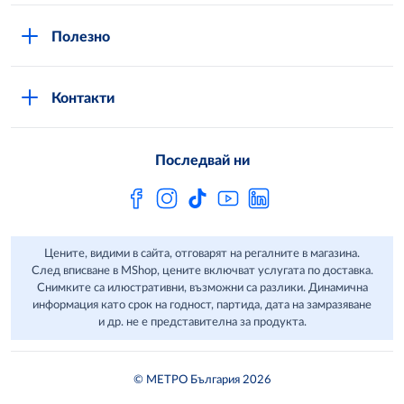
Вход в MShop
Отговорност и устойчиво развитие
Полезно
Общи условия за онлайн пазаруване в MShop
Новини
Стани клиент
Защита на лични данни в MShop
METRO AG
Контакти
Свържи се с нас
Често задавани въпроси
Последвай ни
Сертификати за качество и безопасност
Бюлетин
Цените, видими в сайта, отговарят на регалните в магазина.
След вписване в MShop, цените включват услугата по доставка.
Снимките са илюстративни, възможни са разлики. Динамична
информация като срок на годност, партида, дата на замразяване
и др. не е представителна за продукта.
© МЕТРО България 2026