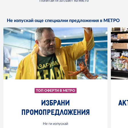
Попитай ги за съвет на място
Не изпускай още специални предложения в МЕТРО
ТОП ОФЕРТИ В МЕТРО
ИЗБРАНИ
АК
ПРОМОПРЕДЛОЖЕНИЯ
Не ги изпускай