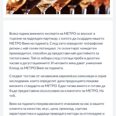
Всяка година винените експерти на МЕТРО се впускат в
търсене на надежден партньор, с когото да създадем нашето
МЕТРО Вино на годината. След като определят географския
регион с най-голям потенциал, те селектират конкретен
производител, способен да предостави най-достойното за
титлата вино. Той се избира след стотици проби и десетки
часове в дегустационните! И неговите вина дават уникалния
бленд за МЕТРО Вино на годината.
Следват тестове от независими европейски сомелиери и серия
изследвания, които определят дали продукцията покрива
високите стандарти на МЕТРО. Едва тогава виното е готово да
бъде предоставено ексклузивно на клиентите на МЕТРО. На
теб.
Вино на годината покрива високите очаквания на нас и нашите
клиенти за качество, вкус, цена, произход, сортова
характеристика и щадящи природата методи за отглеждане и