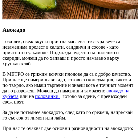
Авокадо
Този лек, свеж вкус и приятна маслена текстура вече са
незаменима прелест в салати, сандвичи и сосове - като
приятното гуакамоле. Подхожда чудесно на пилешко и
скариди, можеш да го хапваш и просто намазано върху
хрупкав хляб.
В МЕТРО се грижим всички плодове да са с добро качество.
При нас ще намериш авокадо, готово за консумация, както и
по-твърдо, ако имаш търпение и знаеш кога е точният момент
да го разрежеш. Можеш да намериш и замразено
авокадо на
кубчета
или на
половинки
- готово за ядене, с превъзходен
свеж цвят.
За да не потъмнее авокадото, след като го срежеш, напръскай
го със сок от лимон или лайм.
При нас те очакват две основни разновидности на авокадото: