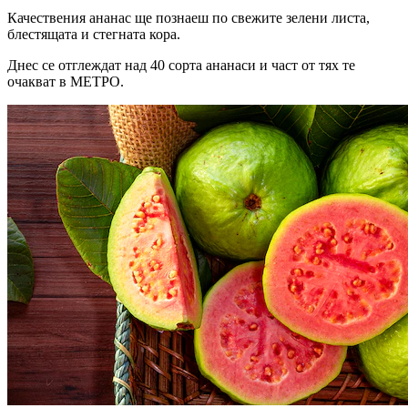
Качествения ананас ще познаеш по свежите зелени листа,
блестящата и стегната кора.
Днес се отглеждат над 40 сорта ананаси и част от тях те
очакват в МЕТРО.