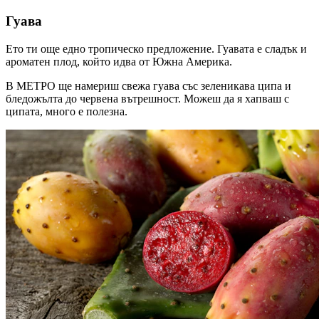
Гуава
Ето ти още едно тропическо предложение. Гуавата е сладък и
ароматен плод, който идва от Южна Америка.
В МЕТРО ще намериш свежа гуава със зеленикава ципа и
бледожълта до червена вътрешност. Можеш да я хапваш с
ципата, много е полезна.