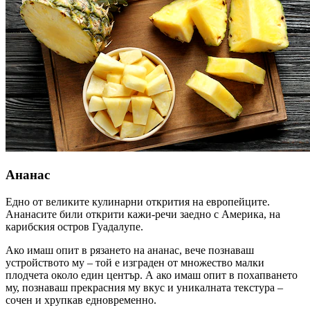
Ананас
Едно от великите кулинарни открития на европейците.
Ананасите били открити кажи-речи заедно с Америка, на
карибския остров Гуадалупе.
Ако имаш опит в рязането на ананас, вече познаваш
устройството му – той е изграден от множество малки
плодчета около един център. А ако имаш опит в похапването
му, познаваш прекрасния му вкус и уникалната текстура –
сочен и хрупкав едновременно.