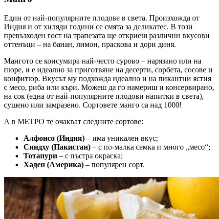
Един от най-популярните плодове в света. Произхожда от
Индия и от хиляди години се смята за деликатес. В този
превъзходен гост на трапезата ще откриеш различни вкусови
оттенъци – на банан, лимон, праскова и дори диня.
Мангото се консумира най-често сурово – нарязано или на
пюре, и е идеално за приготвяне на десерти, сорбета, сосове и
конфитюр. Вкусът му подхожда идеално и на пикантни ястия
с месо, риба или къри. Можеш да го намериш и консервирано,
на сок (една от най-популярните плодови напитки в света),
сушено или замразено. Сортовете манго са над 1000!
А в МЕТРО те очакват следните сортове:
Алфонсо (Индия)
– има уникален вкус;
Синдху (Пакистан)
– с по-малка семка и много „месо“;
Тотапури
– с пъстра окраска;
Хаден (Америка)
– популярен сорт.