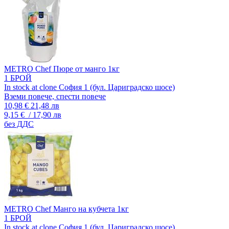
METRO Chef Пюре от манго 1кг
1 БРОЙ
In stock at clone София 1 (бул. Цариградско шосе)
Вземи повече, спести повече
10,98 €
21,48 лв
9,15 €
/ 17,90 лв
без ДДС
METRO Chef Манго на кубчета 1кг
1 БРОЙ
In stock at clone София 1 (бул. Цариградско шосе)