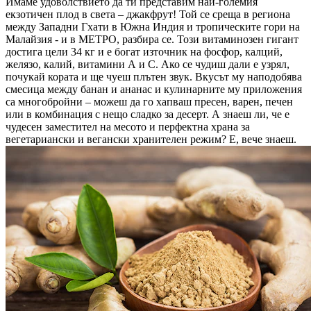
Имаме удоволствието да ти представим най-големия
екзотичен плод в света – джакфрут! Той се среща в региона
между Западни Гхати в Южна Индия и тропическите гори на
Малайзия - и в МЕТРО, разбира се. Този витаминозен гигант
достига цели 34 кг и е богат източник на фосфор, калций,
желязо, калий, витамини А и С. Ако се чудиш дали е узрял,
почукай кората и ще чуеш плътен звук. Вкусът му наподобява
смесица между банан и ананас и кулинарните му приложения
са многобройни – можеш да го хапваш пресен, варен, печен
или в комбинация с нещо сладко за десерт. А знаеш ли, че е
чудесен заместител на месото и перфектна храна за
вегетариански и вегански хранителен режим? Е, вече знаеш.