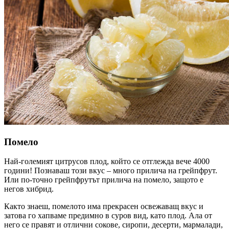
Помело
Най-големият цитрусов плод, който се отглежда вече 4000
години! Познаваш този вкус – много прилича на грейпфрут.
Или по-точно грейпфрутът прилича на помело, защото е
негов хибрид.
Както знаеш, помелото има прекрасен освежаващ вкус и
затова го хапваме предимно в суров вид, като плод. Ала от
него се правят и отлични сокове, сиропи, десерти, мармалади,