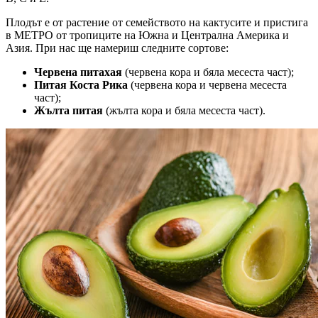
Плодът е от растение от семейството на кактусите и пристига
в МЕТРО от тропиците на Южна и Централна Америка и
Азия. При нас ще намериш следните сортове:
Червена питахая
(червена кора и бяла месеста част);
Питая Коста Рика
(червена кора и червена месеста
част);
Жълта питая
(жълта кора и бяла месеста част).