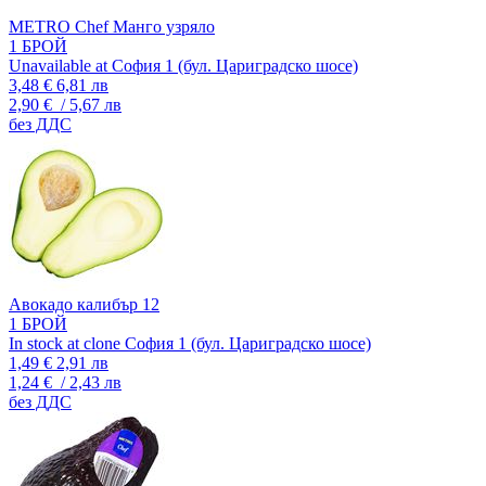
METRO Chef Манго узряло
1 БРОЙ
Unavailable at София 1 (бул. Цариградско шосе)
3,48 €
6,81 лв
2,90 €
/ 5,67 лв
без ДДС
Авокадо калибър 12
1 БРОЙ
In stock at clone София 1 (бул. Цариградско шосе)
1,49 €
2,91 лв
1,24 €
/ 2,43 лв
без ДДС