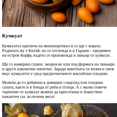
Кумкуат
Кумкуатът прилича на минипортокал и се яде с кората.
Родината му е Китай, но се отглежда и в Гърция – предимно
на остров Корфу, където се произвежда и ликьор от кумкуат.
Ще го намериш сушен, захаросан или под формата на ликьори
и други алкохолни напитки. Заради кокетната си визия и свеж
вкус кумкуатът е сред предпочитаните коктейлни плодове.
Можеш да го добавиш в домашен сладолед или плодова
салата, както и в блюда от риба и птици. А с малко повече
търпение от кумкуат можеш да приготвиш и божествен
пикантен сос за печени меса!