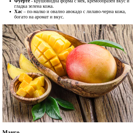
Фуерте
- крушовидна форма с мек, кремообразен вкус и
гладка зелена кожа.
Хас
– по-малко и овално авокадо с лилаво-черна кожа,
богато на аромат и вкус.
Манго