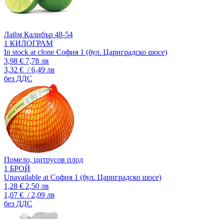
Лайм Калибър 48-54
1 КИЛОГРАМ
In stock at clone София 1 (бул. Цариградско шосе)
3,98 €
7,78 лв
3,32 €
/ 6,49 лв
без ДДС
Помело, цитрусов плод
1 БРОЙ
Unavailable at София 1 (бул. Цариградско шосе)
1,28 €
2,50 лв
1,07 €
/ 2,09 лв
без ДДС