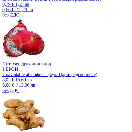
0,79 €
1,55 лв
0,66 €
/ 1,29 лв
без ДДС
Питахая, драконов плод
1 БРОЙ
Unavailable at София 1 (бул. Цариградско шосе)
8,02 €
15,69 лв
6,68 €
/ 13,06 лв
без ДДС