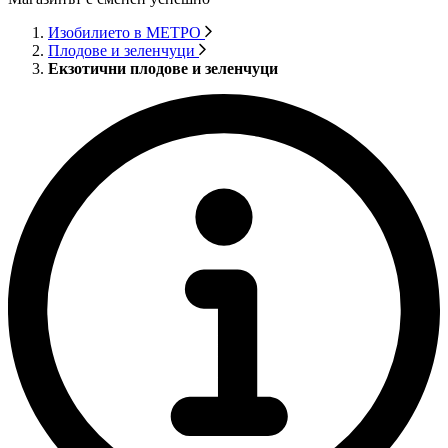
Изобилието в МЕТРО
Плодове и зеленчуци
Екзотични плодове и зеленчуци