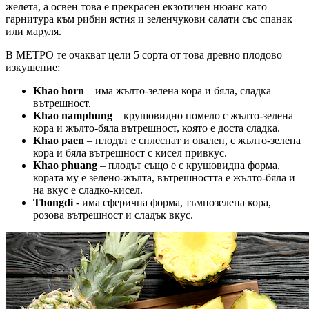
желета, а освен това е прекрасен екзотичен нюанс като
гарнитура към рибни ястия и зеленчукови салати със спанак
или маруля.
В МЕТРО те очакват цели 5 сорта от това древно плодово
изкушение:
Khao horn
– има жълто-зелена кора и бяла, сладка
вътрешност.
Khao namphung
– крушовидно помело с жълто-зелена
кора и жълто-бяла вътрешност, която е доста сладка.
Khao paen
– плодът е сплеснат и овален, с жълто-зелена
кора и бяла вътрешност с кисел привкус.
Khao phuang
– плодът също е с крушовидна форма,
кората му е зелено-жълта, вътрешността е жълто-бяла и
на вкус е сладко-кисел.
Thongdi
- има сферична форма, тъмнозелена кора,
розова вътрешност и сладък вкус.