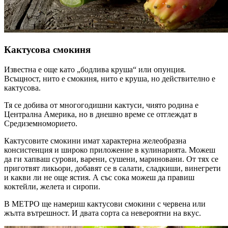
Кактусова смокиня
Известна е още като „бодлива круша“ или опунция.
Всъщност, нито е смокиня, нито е круша, но действително е
кактусова.
Тя се добива от многогодишни кактуси, чиято родина е
Централна Америка, но в днешно време се отглеждат в
Средиземноморието.
Кактусовите смокини имат характерна желеобразна
консистенция и широко приложение в кулинарията. Можеш
да ги хапваш сурови, варени, сушени, мариновани. От тях се
приготвят ликьори, добавят се в салати, сладкиши, винегрети
и какви ли не още ястия. А със сока можеш да правиш
коктейли, желета и сиропи.
В МЕТРО ще намериш кактусови смокини с червена или
жълта вътрешност. И двата сорта са невероятни на вкус.