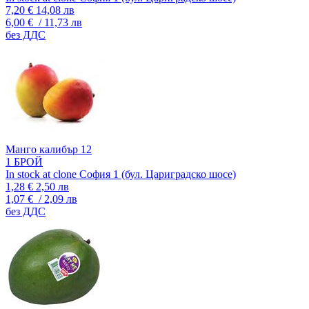
7,20 €
14,08 лв
6,00 €
/ 11,73 лв
без ДДС
Манго калибър 12
1 БРОЙ
In stock at clone София 1 (бул. Цариградско шосе)
1,28 €
2,50 лв
1,07 €
/ 2,09 лв
без ДДС