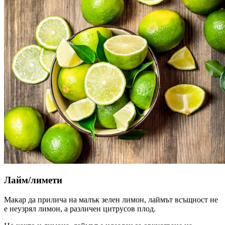
Лайм/лимети
Макар да прилича на малък зелен лимон, лаймът всъщност не
е неузрял лимон, а различен цитрусов плод.