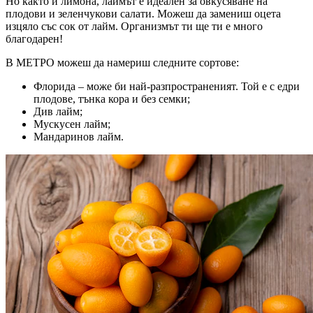
Но както и лимона, лаймът е идеален за овкусяване на
плодови и зеленчукови салати. Можеш да замениш оцета
изцяло със сок от лайм. Организмът ти ще ти е много
благодарен!
В МЕТРО можеш да намериш следните сортове:
Флорида – може би най-разпространеният. Той е с едри
плодове, тънка кора и без семки;
Див лайм;
Мускусен лайм;
Мандаринов лайм.