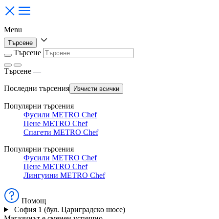
Menu
Търсене
Търсене
Търсене
—
Последни търсения
Изчисти всички
Популярни търсения
Фусили METRO Chef
Пене METRO Chef
Спагети METRO Chef
Популярни търсения
Фусили METRO Chef
Пене METRO Chef
Лингуини METRO Chef
Помощ
София 1 (бул. Цариградско шосе)
Магазинът е сменен успешно