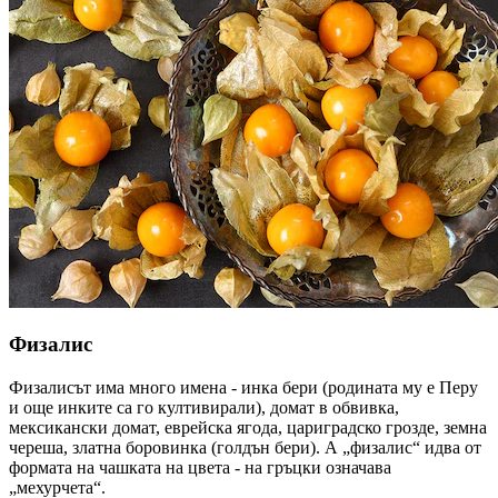
Физалис
Физалисът има много имена - инка бери (родината му е Перу
и още инките са го култивирали), домат в обвивка,
мексикански домат, еврейска ягода, цариградско грозде, земна
череша, златна боровинка (голдън бери). А „физалис“ идва от
формата на чашката на цвета - на гръцки означава
„мехурчета“.