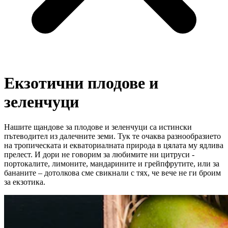
Екзотични плодове и
зеленчуци
Нашите щандове за плодове и зеленчуци са истински
пътеводител из далечните земи. Тук те очаква разнообразието
на тропическата и екваториалната природа в цялата му ядлива
прелест. И дори не говорим за любимите ни цитруси -
портокалите, лимоните, мандарините и грейпфрутите, или за
бананите – дотолкова сме свикнали с тях, че вече не ги броим
за екзотика.