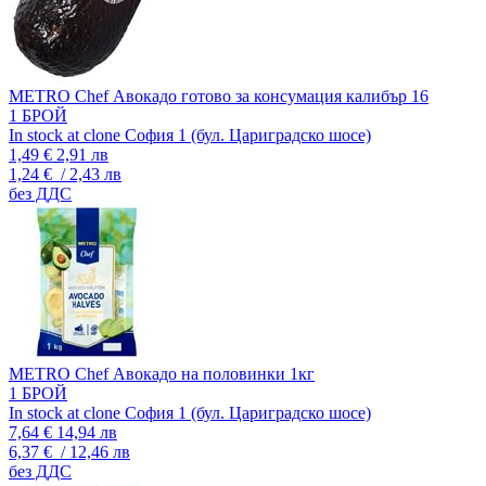
METRO Chef Авокадо готово за консумация калибър 16
1 БРОЙ
In stock at clone София 1 (бул. Цариградско шосе)
1,49 €
2,91 лв
1,24 €
/ 2,43 лв
без ДДС
METRO Chef Авокадо на половинки 1кг
1 БРОЙ
In stock at clone София 1 (бул. Цариградско шосе)
7,64 €
14,94 лв
6,37 €
/ 12,46 лв
без ДДС