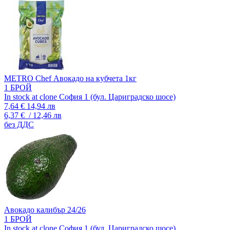
METRO Chef Авокадо на кубчета 1кг
1 БРОЙ
In stock at clone София 1 (бул. Цариградско шосе)
7,64 €
14,94 лв
6,37 €
/ 12,46 лв
без ДДС
Авокадо калибър 24/26
1 БРОЙ
In stock at clone София 1 (бул. Цариградско шосе)