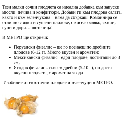
Тези малки сочни плодчета са идеална добавка към закуски,
мюсли, печива и конфитюри. Добави ги към плодова салата,
както и към зеленчукова – няма да сбъркаш. Комбинира се
отлично с ядки и сушени плодове, с кисело мляко, яхнии,
супи и дори… лютеница!
В МЕТРО ще откриеш:
Перуански физалис – ще го познаеш по дребните
плодове (6-12 г). Много вкусен и ароматен;
Мексикански физалис - едри плодове, достигащи до 3
см;
Ягодов физалис - съвсем дребни (5-10 г), но доста
вкусни плодчета, с аромат на ягода.
Изобилие от екзотични плодове и зеленчуци в МЕТРО: