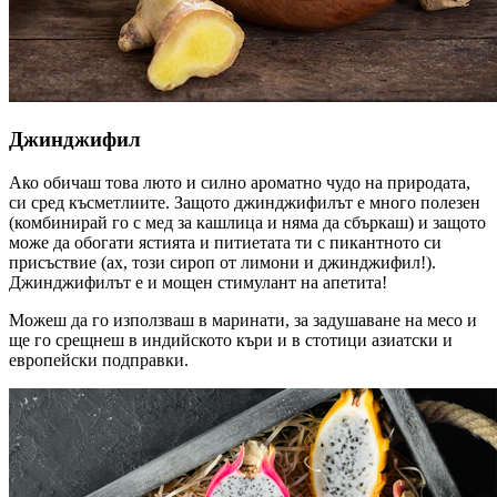
Джинджифил
Ако обичаш това люто и силно ароматно чудо на природата,
си сред късметлиите. Защото джинджифилът е много полезен
(комбинирай го с мед за кашлица и няма да сбъркаш) и защото
може да обогати ястията и питиетата ти с пикантното си
присъствие (ах, този сироп от лимони и джинджифил!).
Джинджифилът е и мощен стимулант на апетита!
Можеш да го използваш в маринати, за задушаване на месо и
ще го срещнеш в индийското къри и в стотици азиатски и
европейски подправки.