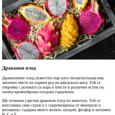
Драконов плод
Драконовият плод (известен още като питая/питахая) има
запазено място на първия ред на шведската маса. Той се
откроява с розовата си кора и блести в различни ястия със
своята кремообразна плодова сърцевина.
Ще познаеш узрелия драконов плод по мекотата. Той се
консумира само суров и е съкровищница от минерали и
витамини: съдържа много желязо, калций, фосфор и витамин
B, C и Е.