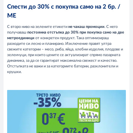
Спести до 30% с покупка само на 2 бр. /
МЕ
С второ ниво на зелените етикети
не чакаш промоции
. С него
получаваш
постоянна отстъпка до 30% при покупка само на две
метроединици
от конкретен продукт. Така оптимизираш
разходите си лесно и планирано. Изключение правят ултра
свежите категории – месо, риба, яйца, хлебни изделия, плодове и
зеленчуци, при които цените се актуализират спрямо пазарната
динамика, за да се гарантират максимална свежест и качество.
Отстъпката не важи и за категориите батерии, разклонители и
крушки.