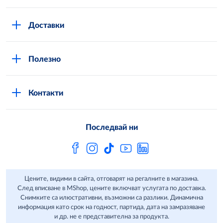
Повече за нас
Доставки
Кариери
Вход в MShop
Отговорност и устойчиво развитие
Полезно
Общи условия за онлайн пазаруване в MShop
Новини
Стани клиент
Защита на лични данни в MShop
METRO AG
Контакти
Свържи се с нас
Често задавани въпроси
Последвай ни
Сертификати за качество и безопасност
Бюлетин
Цените, видими в сайта, отговарят на регалните в магазина.
След вписване в MShop, цените включват услугата по доставка.
Снимките са илюстративни, възможни са разлики. Динамична
информация като срок на годност, партида, дата на замразяване
и др. не е представителна за продукта.