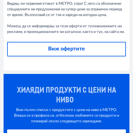
Видиш ли червения етикет в МЕТРО, спри! С него са обозначени
специалните ни предложения на супер цени за ограничен период
от време. Възползвай се от тях и зареди на изгодна цена.
Можеш да се информираш за тези оферти от телевизионните ни
реклами, в промоционалните ни каталози, както и тук, на сайта ни.
Виж офертите
ХИЛЯДИ ПРОДУКТИ С ЦЕНИ НА
НИВО
Виж пълен списък с продуктите с цени на ниво в МЕТРО.
Впиши се в профила си, отбележи любимите си продукти и
планирай лесно следващото зареждане.