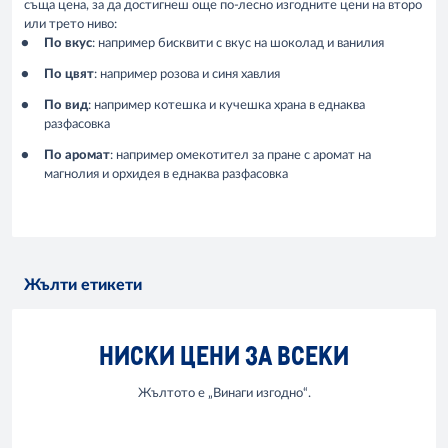
съща цена, за да достигнеш още по-лесно изгодните цени на второ
или трето ниво:
По вкус
: например бисквити с вкус на шоколад и ванилия
По цвят
: например розова и синя хавлия
По вид
: например котешка и кучешка храна в еднаква
разфасовка
По аромат
: например омекотител за пране с аромат на
магнолия и орхидея в еднаква разфасовка
Жълти етикети
НИСКИ ЦЕНИ ЗА ВСЕКИ
Жълтото е „Винаги изгодно“.