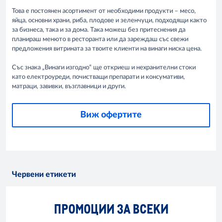
Това е постоянен асортимент от необходими продукти – месо,
яйца, основни храни, риба, плодове и зеленчуци, подходящи както
за бизнеса, така и за дома. Така можеш без притеснения да
планираш менюто в ресторанта или да зареждаш със свежи
предложения витрината за твоите клиенти на винаги ниска цена.
Със знака „Винаги изгодно“ ще откриеш и нехранителни стоки
като електроуреди, почистващи препарати и консумативи,
матраци, завивки, възглавници и други.
Виж офертите
Червени етикети
ПРОМОЦИИ ЗА ВСЕКИ