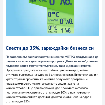
Спести до 35%, зареждайки бизнеса си
Паралелно със заключването на цените МЕТРО продължава да
развива и своята дългосрочна програма „Цени на ниво“, с която
подкрепя както местните търговци, така и домакинствата.
Програмата предлага ясен и устойчив ценови модел, който
отличава търговеца на едро на българския пазар. Вместо сложни и
краткотрайни промоции клиентите получават прозрачни и
предвидими цени, които намаляват с увеличаване на
количеството. Още при покупка на две бройки се активира
постоянна по-ниска цена с отстъпка до 30%, а при по-големи
количества клиентите достигат до истинската цена на едро с
отстъпка до 35%.