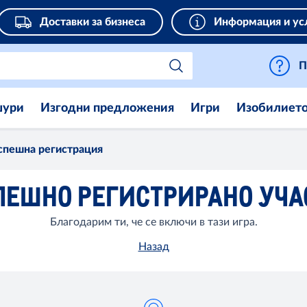
Доставки за бизнеса
Информация и ус
П
шури
Изгодни предложения
Игри
Изобилиет
спешна регистрация
ПЕШНО РЕГИСТРИРАНО УЧА
Благодарим ти, че се включи в тази игра.
Назад