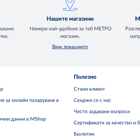
Нашите магазини
М
руване
Намери най-удобния за теб МЕТРО
Разгл
пки.
магазин.
напр
Виж локациите
Полезно
op
Стани клиент
я за онлайн пазаруване в
Свържи се с нас
Често задавани въпроси
ични данни в MShop
Сертификати за качество и 
Бюлетин