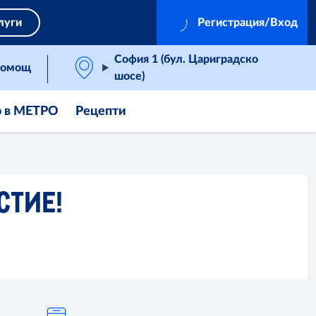
луги
Регистрация/Вход
София 1 (бул. Цариградско
омощ
шосе)
о в МЕТРО
Рецепти
СТИЕ!