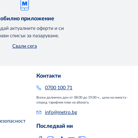
обилно приложение
едай актуалните оферти и си
ави списък за пазаруване.
Свали сега
Контакти
0700 100 71
Всеки делничен ден от 08:00 до 19:00 ч., цена на минута -
според тарифния план на абоната.
info@metro.bg
безопасност
Последвай ни