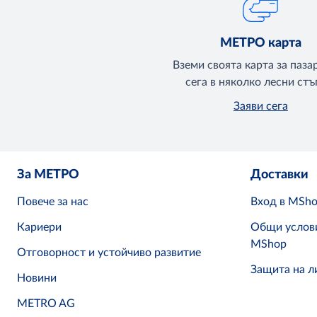
МЕТРО карта
Вземи своята карта за паза
сега в няколко лесни стъ
Заяви сега
За МЕТРО
Доставки
Повече за нас
Вход в MSh
Кариери
Общи услови
MShop
Отговорност и устойчиво развитие
Защита на л
Новини
METRO AG