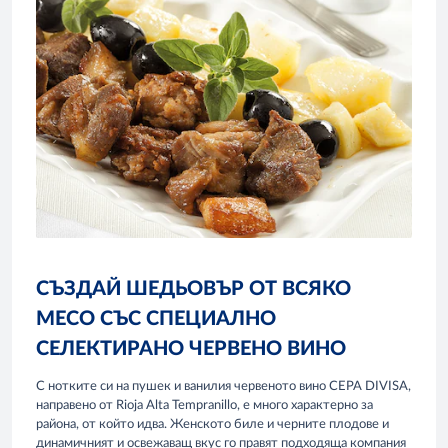
СЪЗДАЙ ШЕДЬОВЪР ОТ ВСЯКО
МЕСО СЪС СПЕЦИАЛНО
СЕЛЕКТИРАНО ЧЕРВЕНО ВИНО
С нотките си на пушек и ванилия червеното вино CEPA DIVISA,
направено от Rioja Alta Tempranillo, е много характерно за
района, от който идва. Женското биле и черните плодове и
динамичният и освежаващ вкус го правят подходяща компания