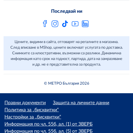
Често задавани въпроси
Последвай ни
Сертификати за качество и безопасност
Бюлетин
Цените, видими в сайта, отговарят на регалните в магазина.
След вписване в MShop, цените включват услугата по доставка.
Снимките са илюстративни, възможни са разлики. Динамична
информация като срок на годност, партида, дата на замразяване
и др. не е представителна за продукта.
© МЕТРО България 2026
Правни документи
Защита на личните данни
Политика за „бисквитки“
Настройки за „бисквитки“
Информация по чл. 55б, ал. (1) от ЗВЕРБ
Информация по чл. 55б, ал. (5) от ЗВЕРБ