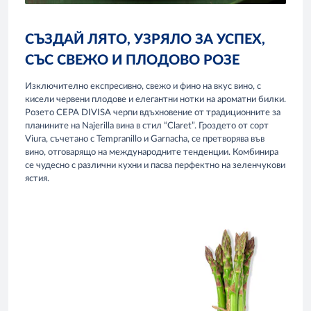
СЪЗДАЙ ЛЯТО, УЗРЯЛО ЗА УСПЕХ,
СЪС СВЕЖО И ПЛОДОВО РОЗЕ
Изключително експресивно, свежо и фино на вкус вино, с
кисели червени плодове и елегантни нотки на ароматни билки.
Розето CEPA DIVISA черпи вдъхновение от традиционните за
планините на Najerilla вина в стил “Claret”. Гроздето от сорт
Viura, съчетано с Tempranillo и Garnacha, се претворява във
вино, отговарящо на международните тенденции. Комбинира
се чудесно с различни кухни и пасва перфектно на зеленчукови
ястия.