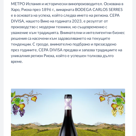
МЕТРО Испания и исторически винопроизводител. Основана в
Харо, Риоха през 1896 г., винарната BODEGA CARLOS SERRES
е в основата на успеха, който следва името на региона. CEPA
DIVISA, нашето Вино на годината 2023, е резултат от
производство с модерни техники, но същевременно с
уважение към традицията. Внимателни и интелигентни бизнес
решения са насочени към задоволяването на текущите
тенденции. С грозде, внимателно подбрано и презасадено
през годините, CEPA DIVISA предава и запазва традициите на
уникалния регион Риоха, който е успешен толкова дълго
време.