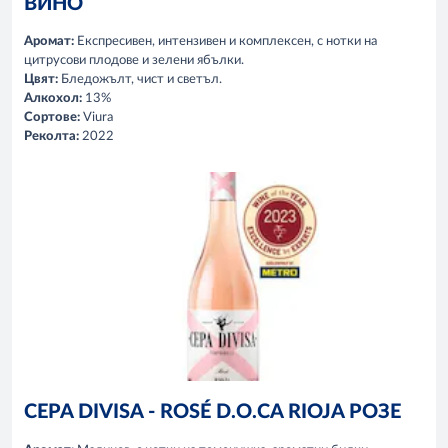
ВИНО
Аромат:
Експресивен, интензивен и комплексен, с нотки на
цитрусови плодове и зелени ябълки.
Цвят:
Бледожълт, чист и светъл.
Алкохол:
13%
Сортове:
Viura
Реколта:
2022
CEPA DIVISA - ROSÉ D.O.CA RIOJA РОЗЕ