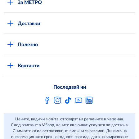
За МЕТРО
Повече за нас
Доставки
Кариери
Вход в MShop
Отговорност и устойчиво развитие
Полезно
Общи условия за онлайн пазаруване в MShop
Новини
Стани клиент
Защита на лични данни в MShop
METRO AG
Контакти
Свържи се с нас
Често задавани въпроси
Последвай ни
Сертификати за качество и безопасност
Бюлетин
Цените, видими в сайта, отговарят на регалните в магазина.
След вписване в MShop, цените включват услугата по доставка.
Снимките са илюстративни, възможни са разлики. Динамична
информация като срок на годност, партида, дата на замразяване