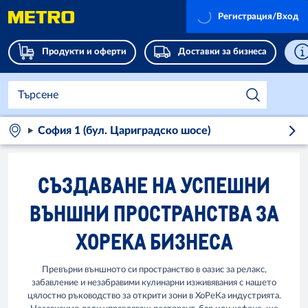
Регистрация/Вход
Продукти и оферти
Доставки за бизнеса
София 1 (бул. Цариградско шосе)
СЪЗДАВАНЕ НА УСПЕШНИ
ВЪНШНИ ПРОСТРАНСТВА ЗА
ХОРЕКА БИЗНЕСА
Превърни външното си пространство в оазис за релакс,
забавление и незабравими кулинарни изживявания с нашето
цялостно ръководство за открити зони в ХоРеКа индустрията.