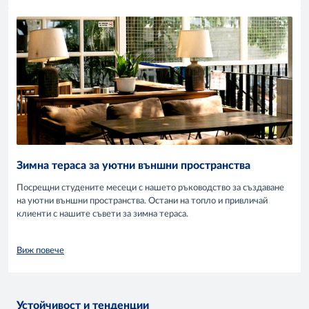
Зимна тераса за уютни външни пространства
Посрещни студените месеци с нашето ръководство за създаване
на уютни външни пространства. Остани на топло и привличай
клиенти с нашите съвети за зимна тераса.
Виж повече
Устойчивост и тенденции