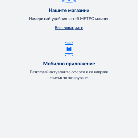
Нашите магазини
Намери най-удобния за теб МЕТРО магазин.
Виж локациите
Мобилно приложение
Разгледай актуалните оферти и си направи
списък за пазаруване.
Свали сега
За МЕТРО
Повече за нас
Доставки
Кариери