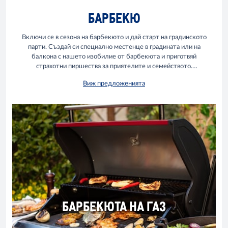
БАРБЕКЮ
Включи се в сезона на барбекюто и дай старт на градинското
парти. Създай си специално местенце в градината или на
балкона с нашето изобилие от барбекюта и приготвяй
страхотни пиршества за приятелите и семейството.
Независимо дали си в търсене на първото ти барбекю или
Виж предложенията
искаш да вдигнеш нивото с нещо по-така, в МЕТРО ще
откриеш различни опции, с които да направиш най-добрия
избор за твоите нужди.
БАРБЕКЮТА НА ГАЗ