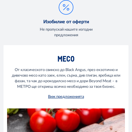
Изобилие от оферти
Не пропускай нашите изгодни
предложения
МЕСО
От класическото свинско до Black Angus, през екзотично и
дивечово месо като заек, елен, сърна, див глиган, яребица или
фазан, та чак до крокодилско месо и дори Beyond Meat – в
МЕТРО ще откриеш всичко необходимо за твоя бизнес.
Виж предложенията