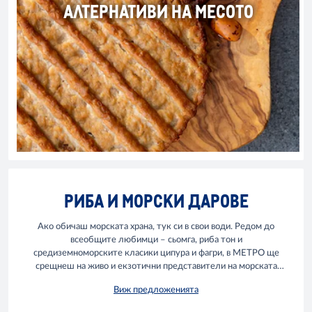
АЛТЕРНАТИВИ НА МЕСОТО
РИБА И МОРСКИ ДАРОВЕ
Ако обичаш морската храна, тук си в свои води. Редом до
всеобщите любимци – сьомга, риба тон и
средиземноморските класики ципура и фагри, в МЕТРО ще
срещнеш на живо и екзотични представители на морската
фауна, които иначе можеш да видиш основно в кулинарните и
Виж предложенията
природонаучните канали.