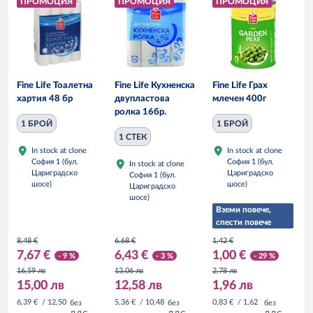
ПРОМОЦИЯ
ПРОМОЦИЯ
ПРОМОЦИЯ
Fine Life Тоалетна
Fine Life Кухненска
Fine Life Грах
хартия 48 бр
двупластова
млечен 400г
ролка 16бр.
1 БРОЙ
1 БРОЙ
1 СТЕК
In stock at clone
In stock at clone
София 1 (бул.
София 1 (бул.
In stock at clone
Цариградско
Цариградско
София 1 (бул.
шосе)
шосе)
Цариградско
шосе)
Вземи повече,
спести повече
8,48 €
6,68 €
1,42 €
7,67 €
6,43 €
1,00 €
- 9 %
- 3 %
- 29 %
16,59 лв
13,06 лв
2,78 лв
15,00 лв
12,58 лв
1,96 лв
6,39 €
/ 12,50
5,36 €
/ 10,48
0,83 €
/ 1,62
без
без
без