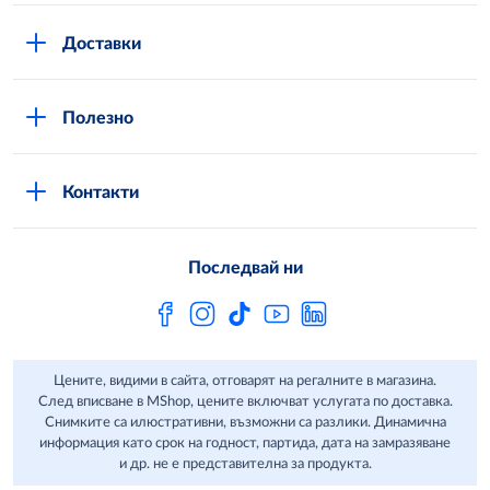
Повече за нас
Доставки
Кариери
Вход в MShop
Отговорност и устойчиво развитие
Полезно
Общи условия за онлайн пазаруване в MShop
Новини
Стани клиент
Защита на лични данни в MShop
METRO AG
Контакти
Свържи се с нас
Често задавани въпроси
Последвай ни
Сертификати за качество и безопасност
Бюлетин
Цените, видими в сайта, отговарят на регалните в магазина.
След вписване в MShop, цените включват услугата по доставка.
Снимките са илюстративни, възможни са разлики. Динамична
информация като срок на годност, партида, дата на замразяване
и др. не е представителна за продукта.