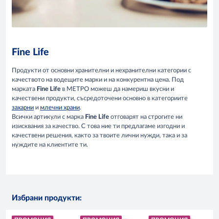
Fine Life
Продукти от основни хранителни и нехранителни категории с
качеството на водещите марки и на конкурентна цена. Под
марката
Fine Life
в МЕТРО можеш да намериш вкусни и
качествени продукти, съсредоточени основно в категориите
захарни
и
млечни храни
.
Всички артикули с марка
Fine Life
отговарят на строгите ни
изисквания за качество. С това ние ти предлагаме изгодни и
качествени решения, както за твоите лични нужди, така и за
нуждите на клиентите ти.
Избрани продукти: