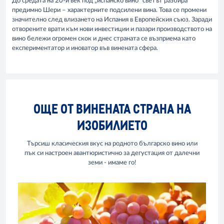
До средата на 20-и век под „испанско вино“ светът разбира
предимно Шери – характерните подсилени вина. Това се промени
значително след влизането на Испания в Европейския съюз. Заради
отворените врати към нови инвестиции и пазари производството на
вино бележи огромен скок и днес страната се възприема като
експериментатор и иноватор във винената сфера.
ОЩЕ ОТ ВИНЕНАТА СТРАНА НА
ИЗОБИЛИЕТО
Търсиш класическия вкус на родното българско вино или
пък си настроен авантюристично за дегустация от далечни
земи - имаме го!