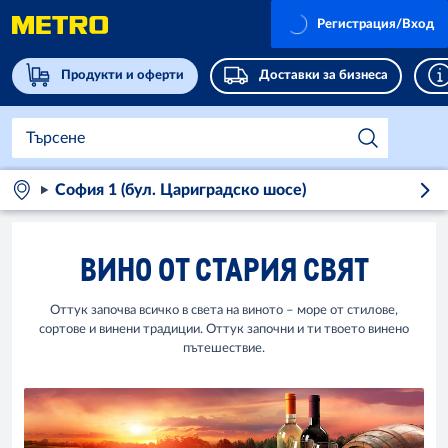
Регистрация/Вход
Продукти и оферти
Доставки за бизнеса
София 1 (бул. Цариградско шосе)
ВИНО ОТ СТАРИЯ СВЯТ
Оттук започва всичко в света на виното – море от стилове,
сортове и винени традиции. Оттук започни и ти твоето винено
пътешествие.