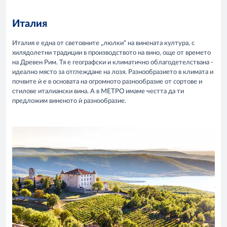
Италия
Италия е една от световните „люлки“ на винената култура, с
хилядолетни традиции в производството на вино, още от времето
на Древен Рим. Тя е географски и климатично облагодетелствана -
идеално място за отглеждане на лозя. Разнообразието в климата и
почвите ѝ е в основата на огромното разнообразие от сортове и
стилове италиански вина. А в МЕТРО имаме честта да ти
предложим виненото ѝ разнообразие.