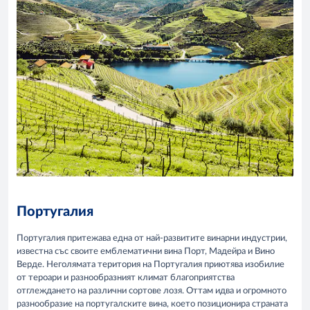
Португалия
Португалия притежава една от най-развитите винарни индустрии,
известна със своите емблематични вина Порт, Мадейра и Вино
Верде. Неголямата територия на Португалия приютява изобилие
от тероари и разнообразният климат благоприятства
отглеждането на различни сортове лозя. Оттам идва и огромното
разнообразие на португалските вина, което позиционира страната