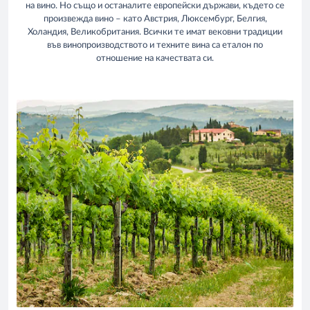
на вино. Но също и останалите европейски държави, където се
произвежда вино – като Австрия, Люксембург, Белгия,
Холандия, Великобритания. Всички те имат вековни традиции
във винопроизводството и техните вина са еталон по
отношение на качествата си.