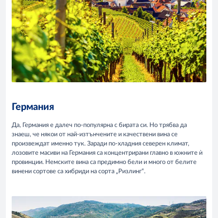
Германия
Да, Германия е далеч по-популярна с бирата си. Но трябва да
знаеш, че някои от най-изтънчените и качествени вина се
произвеждат именно тук. Заради по-хладния северен климат,
лозовите масиви на Германия са концентрирани главно в южните ѝ
провинции. Немските вина са предимно бели и много от белите
винени сортове са хибриди на сорта „Ризлинг“.