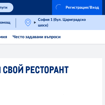
луги
Регистрация/Вход
София 1 (бул. Цариградско
омощ
шосе)
мия
Често задавани въпроси
Ш СВОЙ РЕСТОРАНТ