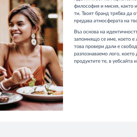
философия и мисия, както и
ти. Твоят бранд трябва да 
предава атмосферата на тв
Въз основа на идентичностт
запомнящо се име, което е 
това провери дали е свобо
разпознаваемо лого, което 
продуктите те, в уебсайта и