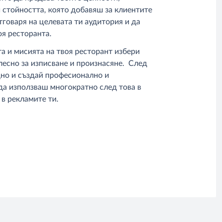
 стойността, която добавяш за клиентите
отговаря на целевата ти аудитория и да
оя ресторанта.
а и мисията на твоя ресторант избери
лесно за изписване и произнасяне. След
дно и създай професионално и
да използваш многократно след това в
 в рекламите ти.