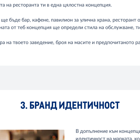
та на ресторанта ти в една цялостна концепция.
ще бъде бар, кафене, павилион за улична храна, ресторант о
аната от теб концепция ще определи стила на обслужване, ти
ра на твоето заведение, броя на масите и предпочитаното р
3. БРАНД ИДЕНТИЧНОСТ
В допълнение към концепци
идентичност на марката, ко