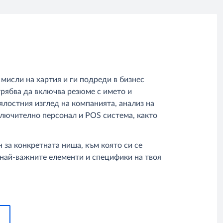
мисли на хартия и ги подреди в бизнес
 трябва да включва резюме с името и
ялостния изглед на компанията, анализ на
ключително персонал и POS система, както
за конкретната ниша, към която си се
 най-важните елементи и специфики на твоя