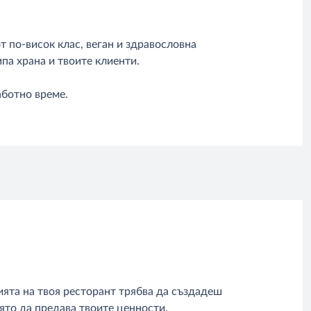
т по-висок клас, веган и здравословна
па храна и твоите клиенти.
аботно време.
ята на твоя ресторант трябва да създадеш
ято да предава твоите ценности,